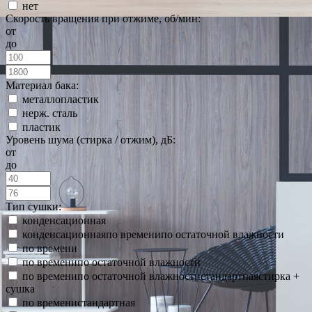
нет
Скорость вращения при отжиме, об/мин:
от
до
Материал бака:
металлопластик
нерж. сталь
пластик
Уровень шума (стирка / отжим), дБ:
от
до
Тип сушки:
конденсационная
конденсационнаяпо временипо остаточной влажности
по времени
по временипо остаточной влажности
по временипо остаточной влажностистандартнаястирка +
сушка
по временистандартная