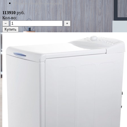
*Наличие уточняйте у менеджера
113910
руб.
Кол-во:
−
+
Купить