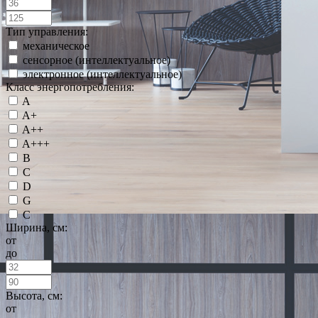
Тип управления:
механическое
сенсорное (интеллектуальное)
электронное (интеллектуальное)
Класс энергопотребления:
A
A+
A++
A+++
B
C
D
G
С
Ширина, см:
от
до
Высота, см:
от