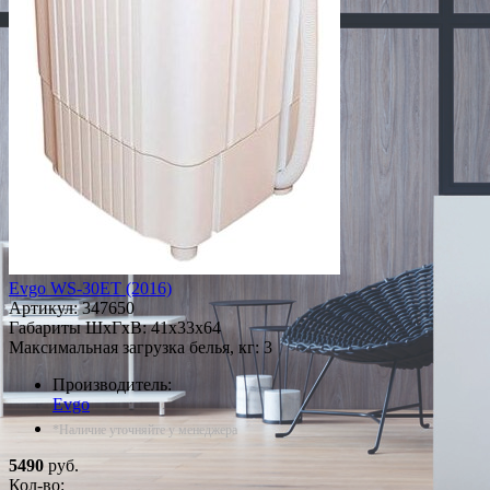
Evgo WS-30ET (2016)
Артикул:
347650
Габариты ШxГxВ: 41x33x64
Максимальная загрузка белья, кг: 3
Производитель:
Evgo
*Наличие уточняйте у менеджера
5490
руб.
Кол-во: