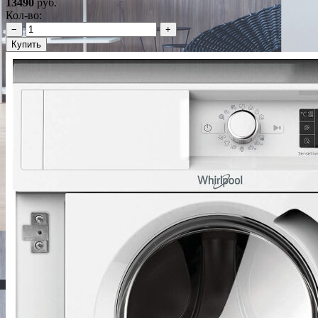
13490
руб.
Кол-во:
−
+
Купить