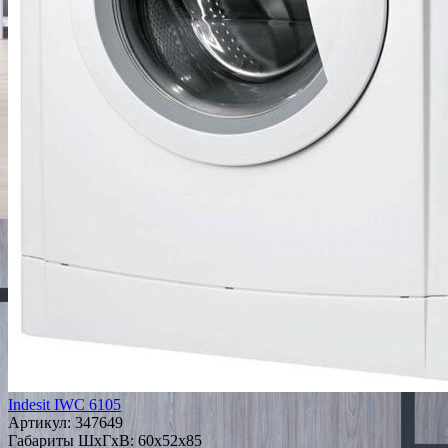
Indesit IWC 6105
Артикул:
347649
Габариты ШxГxВ: 60x52x85