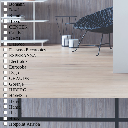
Bomann
Bosch
Brandt
Bravo
CENTEK
Candy
DEXP
Daewoo
Daewoo Electronics
ESPERANZA
Electrolux
Eurosoba
Evgo
GRAUDE
Gorenje
HIBERG
HOMSair
Haier
Hansa
Hisense
Hoover
Hotpoint-Ariston