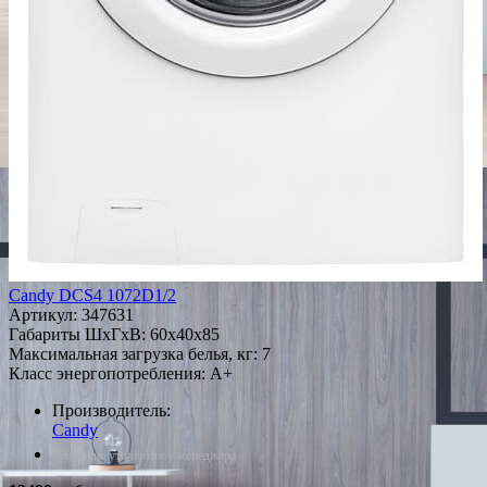
Candy DCS4 1072D1/2
Артикул:
347631
Габариты ШxГxВ: 60x40x85
Максимальная загрузка белья, кг: 7
Класс энергопотребления: A+
Производитель:
Candy
*Наличие уточняйте у менеджера