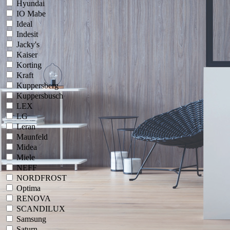
Hyundai
IO Mabe
Ideal
Indesit
Jacky's
Kaiser
Korting
Kraft
Kuppersberg
Kuppersbusch
LEX
LG
Leran
Maunfeld
Midea
Miele
NEFF
NORDFROST
Optima
RENOVA
SCANDILUX
Samsung
Saturn