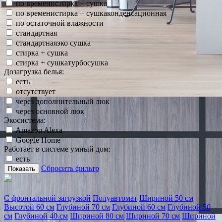
по временистирка + сушка
по временистирка + сушкаконденсационная
по остаточной влажности
стандартная
стандартнаяэко сушка
стирка + сушка
стирка + сушкатурбосушка
Дозагрузка белья:
есть
отсутствует
через дополнительный люк
через основной люк
Экосистема:
Amazon Alexa
Google Home
Работает в системе умный дом:
есть
Сбросить фильтр
Показать
С фронтальной загрузкой
Полуавтомат
Шириной 50 см
Высотой 60 см
Глубиной 70 см
Глубиной 60 см
Глубиной 50
см
Глубиной 40 см
Шириной 80 см
Шириной 70 см
Шириной