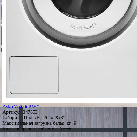
Asko W4096P.W/1
Артикул:
347653
Габариты ШxГxВ: 59.5x58x85
Максимальная загрузка белья, кг: 9
Класс энергопотребления: A+++