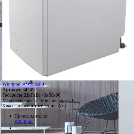
Whirlpool AWE 6080
Артикул:
347652
Габариты ШxГxВ: 40x60x90
Максимальная загрузка белья, кг: 6
Класс энергопотребления: A++
Производитель:
Whirlpool
*Наличие уточняйте у менеджера