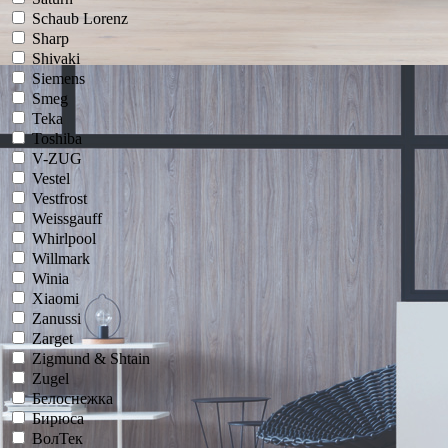
Schaub Lorenz
Sharp
Shivaki
Siemens
Smeg
Teka
Toshiba
V-ZUG
Vestel
Vestfrost
Weissgauff
Whirlpool
Willmark
Winia
Xiaomi
Zanussi
Zarget
Zigmund & Shtain
Zugel
Белоснежка
Бирюса
ВолТек