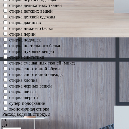
стирка деликатных тканей
стирка детских вещей
стирка детской одежды
стирка джинсов
стирка нижнего белья
стирка перин
стирка подушек
стирка постельного белья
стирка пуховых вещей
стирка синтетики
стирка смешанных тканей (микс)
стирка спортивной обуви
стирка спортивной одежды
стирка хлопка
стирка черных вещей
стирка шелка
стирка шерсти
супер-полоскание
экономичная стирка
Расход воды за стирку, л:
от
до