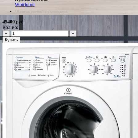
Whirlpool
*Наличие уточняйте у менеджера
45400
руб.
Кол-во:
−
+
Купить