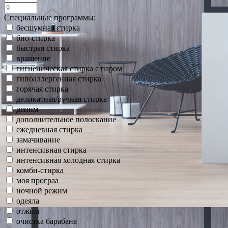
Специальные программы:
бесшумная стирка
био-стирка
быстрая стирка
вращение
гигиеническая стирка с паром
гипоаллергенная стирка
горячая стирка
деликатная/ручная стирка
деним
дополнительное полоскание
ежедневная стирка
замачивание
интенсивная стирка
интенсивная холодная стирка
комби-стирка
моя програа
ночной режим
одеяла
отжим
очистка барабана