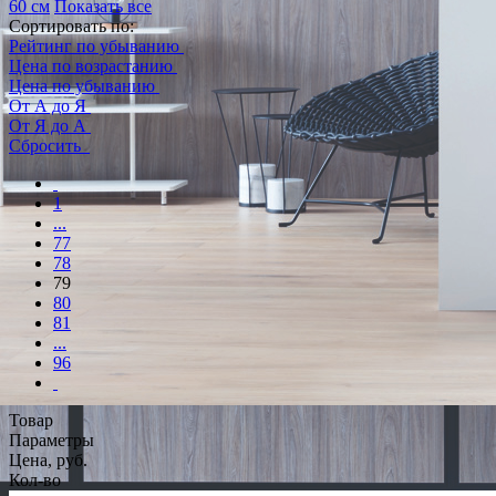
60 см
Показать все
Сортировать по:
Рейтинг по убыванию
Цена по возрастанию
Цена по убыванию
От А до Я
От Я до А
Сбросить
1
...
77
78
79
80
81
...
96
Товар
Параметры
Цена, руб.
Кол-во