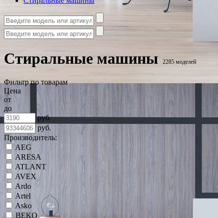
Стиральные машины
Стиральные машины
2285 моделей
Фильтр по товарам
Цена
от
до
руб.
руб.
Производитель:
AEG
ARESA
ATLANT
AVEX
Ardo
Artel
Asko
BEKO