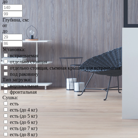
до
Глубина, см:
от
до
Установка:
встраиваемая
отдельно стоящая
отдельно стоящая, съемная крышка для встраивания
под раковину
Тип загрузки:
вертикальная
фронтальная
Сушка:
есть
есть (до 4 кг)
есть (до 5 кг)
есть (до 6 кг)
есть (до 7 кг)
есть (до 8 кг)