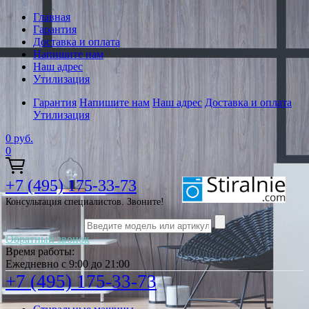
Главная
Гарантия
Доставка и оплата
Напишите нам
Наш адрес
Утилизация
Гарантия
Напишите нам
Наш адрес
Доставка и оплата
Утилизация
0
руб.
0
+7 (495) 175-33-73
Консультация специалистов. Звоните!
Обратный звонок
Время работы:
Ежедневно с 9:00 до 21:00
+7 (495) 175-33-73