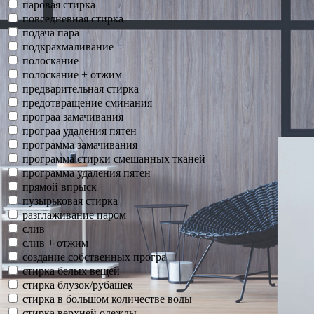
паровая стирка
повседневная стирка
подача пара
подкрахмаливание
полоскание
полоскание + отжим
предварительная стирка
предотвращение сминания
програа замачивания
програа удаления пятен
программа замачивания
программа стирки смешанных тканей
программа удаления пятен
прямой впрыск
пузырьковая стирка
разглаживание паром
слив
слив + отжим
создание собственных програ
стирка белых вещей
стирка блузок/рубашек
стирка в большом количестве воды
стирка верхней одежды