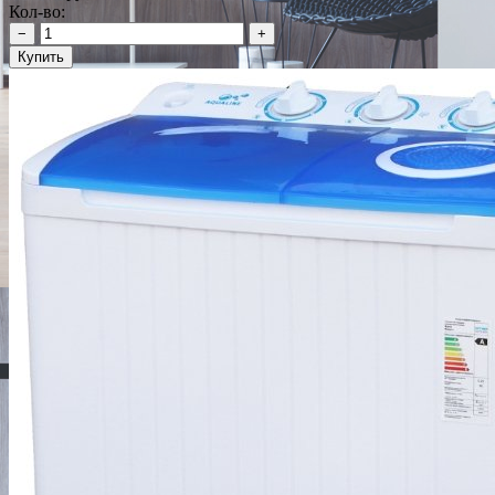
Кол-во:
−
+
Купить