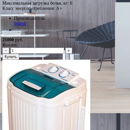
Максимальная загрузка белья, кг: 6
Класс энергопотребления: A+
Производитель:
Indesit
*Наличие уточняйте у менеджера
21000
руб.
Кол-во:
−
+
Купить