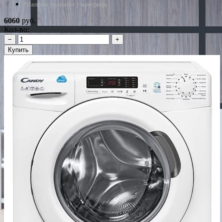
*Наличие уточняйте у менеджера
6060
руб.
Кол-во:
−
+
Купить