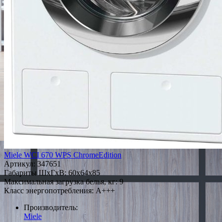
Miele WCI 670 WPS ChromeEdition
Артикул:
347651
Габариты ШxГxВ: 60x64x85
Максимальная загрузка белья, кг: 9
Класс энергопотребления: A+++
Производитель:
Miele