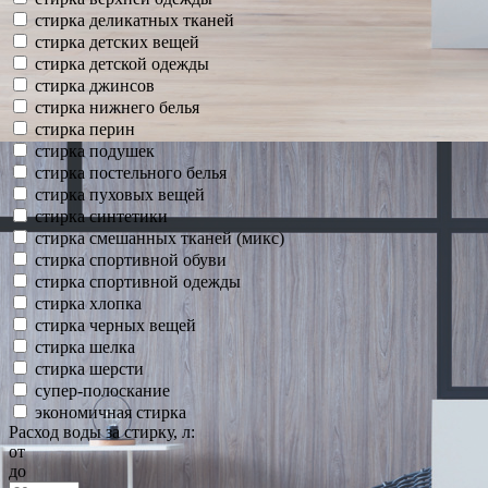
стирка деликатных тканей
стирка детских вещей
стирка детской одежды
стирка джинсов
стирка нижнего белья
стирка перин
стирка подушек
стирка постельного белья
стирка пуховых вещей
стирка синтетики
стирка смешанных тканей (микс)
стирка спортивной обуви
стирка спортивной одежды
стирка хлопка
стирка черных вещей
стирка шелка
стирка шерсти
супер-полоскание
экономичная стирка
Расход воды за стирку, л:
от
до