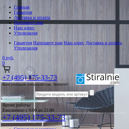
Главная
Гарантия
Доставка и оплата
Напишите нам
Наш адрес
Утилизация
Гарантия
Напишите нам
Наш адрес
Доставка и оплата
Утилизация
0
руб.
0
+7 (495) 175-33-73
Консультация специалистов. Звоните!
Обратный звонок
Время работы:
Ежедневно с 9:00 до 21:00
+7 (495) 175-33-73