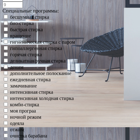
Специальные программы:
бесшумная стирка
био-стирка
быстрая стирка
вращение
гигиеническая стирка с паром
гипоаллергенная стирка
горячая стирка
деликатная/ручная стирка
деним
дополнительное полоскание
ежедневная стирка
замачивание
интенсивная стирка
интенсивная холодная стирка
комби-стирка
моя програа
ночной режим
одеяла
отжим
очистка барабана