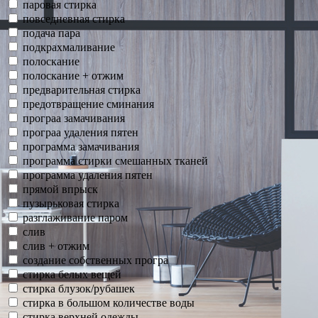
паровая стирка
повседневная стирка
подача пара
подкрахмаливание
полоскание
полоскание + отжим
предварительная стирка
предотвращение сминания
програа замачивания
програа удаления пятен
программа замачивания
программа стирки смешанных тканей
программа удаления пятен
прямой впрыск
пузырьковая стирка
разглаживание паром
слив
слив + отжим
создание собственных програ
стирка белых вещей
стирка блузок/рубашек
стирка в большом количестве воды
стирка верхней одежды