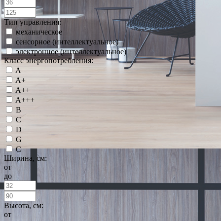
Тип управления:
механическое
сенсорное (интеллектуальное)
электронное (интеллектуальное)
Класс энергопотребления:
A
A+
A++
A+++
B
C
D
G
С
Ширина, см:
от
до
Высота, см:
от