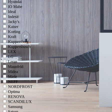
Hyundai
IO Mabe
Ideal
Indesit
Jacky's
Kaiser
Korting
Kraft
Kuppersberg
Kuppersbusch
LEX
LG
Leran
Maunfeld
Midea
Miele
NEFF
NORDFROST
Optima
RENOVA
SCANDILUX
Samsung
Saturn