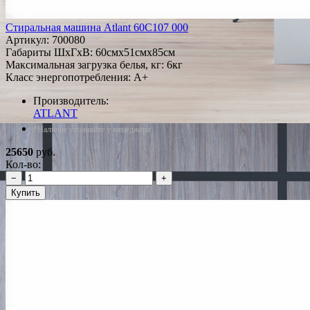
Стиральная машина Atlant 60С107 000
Артикул:
700080
Габариты ШxГxВ: 60смx51смx85см
Максимальная загрузка белья, кг: 6кг
Класс энергопотребления: A+
Производитель:
ATLANT
*Наличие уточняйте у менеджера
25650
руб.
Кол-во:
−
+
Купить