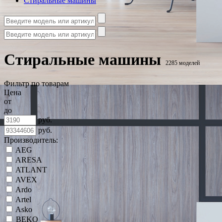
Стиральные машины
Стиральные машины
2285 моделей
Фильтр по товарам
Цена
от
до
руб.
руб.
Производитель:
AEG
ARESA
ATLANT
AVEX
Ardo
Artel
Asko
BEKO