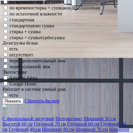
по временистирка + сушка
по временистирка + сушкаконденсационная
по остаточной влажности
стандартная
стандартнаяэко сушка
стирка + сушка
стирка + сушкатурбосушка
Дозагрузка белья:
есть
отсутствует
через дополнительный люк
через основной люк
Экосистема:
Amazon Alexa
Google Home
Работает в системе умный дом:
есть
Сбросить фильтр
Показать
С фронтальной загрузкой
Полуавтомат
Шириной 50 см
Высотой 60 см
Глубиной 70 см
Глубиной 60 см
Глубиной 50
см
Глубиной 40 см
Шириной 80 см
Шириной 70 см
Шириной