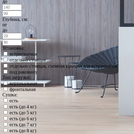
до
Глубина, см:
от
до
Установка:
встраиваемая
отдельно стоящая
отдельно стоящая, съемная крышка для встраивания
под раковину
Тип загрузки:
вертикальная
фронтальная
Сушка:
есть
есть (до 4 кг)
есть (до 5 кг)
есть (до 6 кг)
есть (до 7 кг)
есть (до 8 кг)