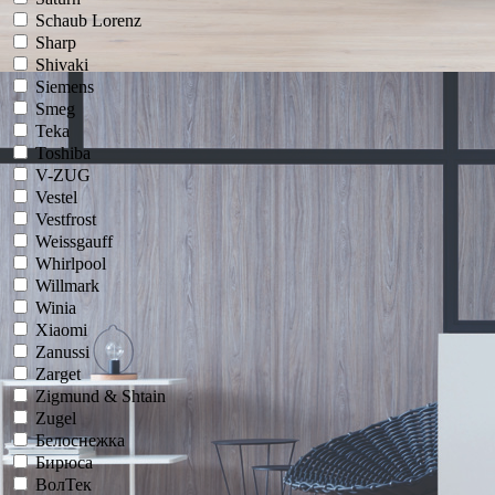
Schaub Lorenz
Sharp
Shivaki
Siemens
Smeg
Teka
Toshiba
V-ZUG
Vestel
Vestfrost
Weissgauff
Whirlpool
Willmark
Winia
Xiaomi
Zanussi
Zarget
Zigmund & Shtain
Zugel
Белоснежка
Бирюса
ВолТек