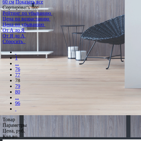
60 см
Показать все
Сортировать по:
Рейтинг по убыванию
Цена по возрастанию
Цена по убыванию
От А до Я
От Я до А
Сбросить
1
...
76
77
78
79
80
...
96
Товар
Параметры
Цена, руб.
Кол-во