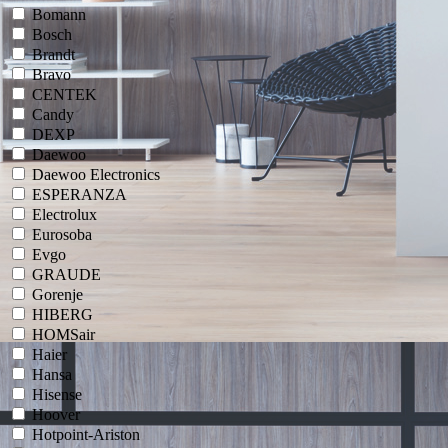
Bomann
Bosch
Brandt
Bravo
CENTEK
Candy
DEXP
Daewoo
Daewoo Electronics
ESPERANZA
Electrolux
Eurosoba
Evgo
GRAUDE
Gorenje
HIBERG
HOMSair
Haier
Hansa
Hisense
Hoover
Hotpoint-Ariston