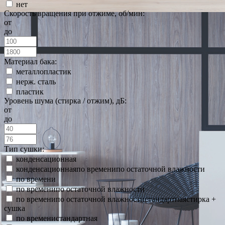
нет
Скорость вращения при отжиме, об/мин:
от
до
Материал бака:
металлопластик
нерж. сталь
пластик
Уровень шума (стирка / отжим), дБ:
от
до
Тип сушки:
конденсационная
конденсационнаяпо временипо остаточной влажности
по времени
по временипо остаточной влажности
по временипо остаточной влажностистандартнаястирка +
сушка
по временистандартная