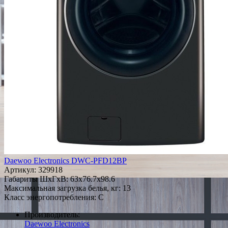
Daewoo Electronics DWC-PFD12BP
Артикул:
329918
Габариты ШxГxВ: 63x76.7x98.6
Максимальная загрузка белья, кг: 13
Класс энергопотребления: C
Производитель:
Daewoo Electronics