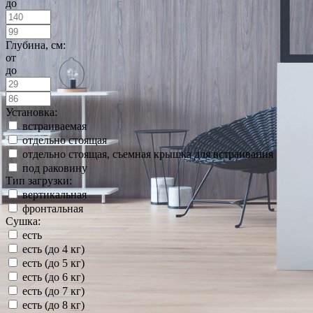
до
Глубина, см:
от
до
Установка:
встраиваемая
отдельно стоящая
отдельно стоящая, съемная крышка для встраивания
под раковину
Тип загрузки:
вертикальная
фронтальная
Сушка:
есть
есть (до 4 кг)
есть (до 5 кг)
есть (до 6 кг)
есть (до 7 кг)
есть (до 8 кг)