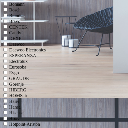
Bomann
Bosch
Brandt
Bravo
CENTEK
Candy
DEXP
Daewoo
Daewoo Electronics
ESPERANZA
Electrolux
Eurosoba
Evgo
GRAUDE
Gorenje
HIBERG
HOMSair
Haier
Hansa
Hisense
Hoover
Hotpoint-Ariston