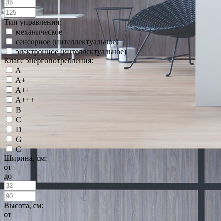
Тип управления:
механическое
сенсорное (интеллектуальное)
электронное (интеллектуальное)
Класс энергопотребления:
A
A+
A++
A+++
B
C
D
G
С
Ширина, см:
от
до
Высота, см:
от