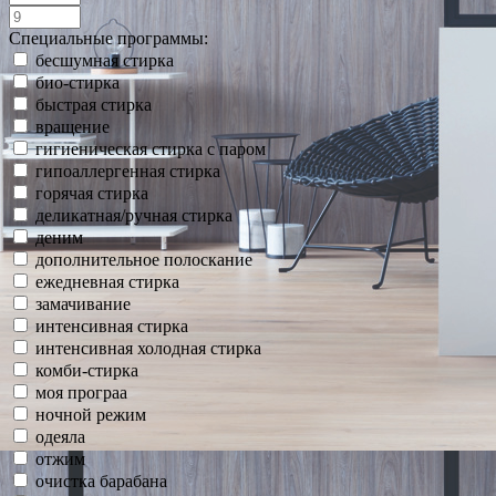
Специальные программы:
бесшумная стирка
био-стирка
быстрая стирка
вращение
гигиеническая стирка с паром
гипоаллергенная стирка
горячая стирка
деликатная/ручная стирка
деним
дополнительное полоскание
ежедневная стирка
замачивание
интенсивная стирка
интенсивная холодная стирка
комби-стирка
моя програа
ночной режим
одеяла
отжим
очистка барабана