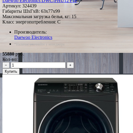
Daewoo Electronics DWC-PHU12Y1P
Артикул:
324439
Габариты ШxГxВ: 63x77x99
Максимальная загрузка белья, кг: 15
Класс энергопотребления: C
Производитель:
Daewoo Electronics
*Наличие уточняйте у менеджера
55880
руб.
Кол-во:
−
+
Купить