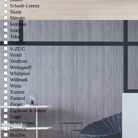
Schaub Lorenz
Sharp
Shivaki
Siemens
Smeg
Teka
Toshiba
V-ZUG
Vestel
Vestfrost
Weissgauff
Whirlpool
Willmark
Winia
Xiaomi
Zanussi
Zarget
Zigmund & Shtain
Zugel
Белоснежка
Бирюса
ВолТек