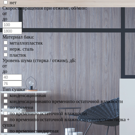
нет
Скорость вращения при отжиме, об/мин:
от
до
Материал бака:
металлопластик
нерж. сталь
пластик
Уровень шума (стирка / отжим), дБ:
от
до
Тип сушки:
конденсационная
конденсационнаяпо временипо остаточной влажности
по времени
по временипо остаточной влажности
по временипо остаточной влажностистандартнаястирка +
сушка
по временистандартная