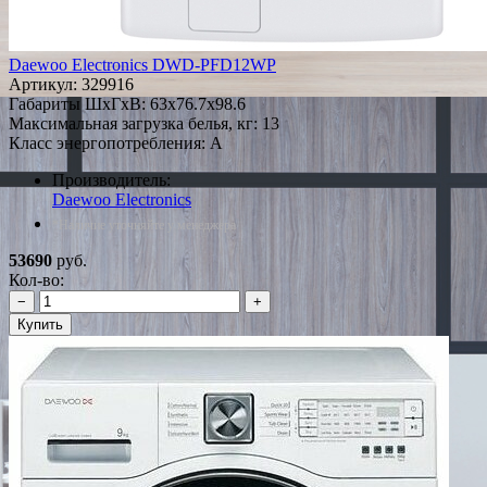
Daewoo Electronics DWD-PFD12WP
Артикул:
329916
Габариты ШxГxВ: 63x76.7x98.6
Максимальная загрузка белья, кг: 13
Класс энергопотребления: A
Производитель:
Daewoo Electronics
*Наличие уточняйте у менеджера
53690
руб.
Кол-во:
−
+
Купить