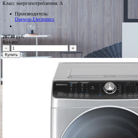
Класс энергопотребления: A
Производитель:
Daewoo Electronics
*Наличие уточняйте у менеджера
20730
руб.
Кол-во:
−
+
Купить