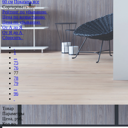
60 см
Показать все
Сортировать по:
Рейтинг по убыванию
Цена по возрастанию
Цена по убыванию
От А до Я
От Я до А
Сбросить
1
...
75
76
77
78
79
...
96
Товар
Параметры
Цена, руб.
Кол-во