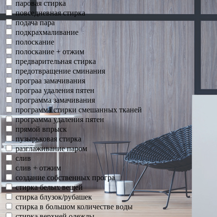
паровая стирка
повседневная стирка
подача пара
подкрахмаливание
полоскание
полоскание + отжим
предварительная стирка
предотвращение сминания
програа замачивания
програа удаления пятен
программа замачивания
программа стирки смешанных тканей
программа удаления пятен
прямой впрыск
пузырьковая стирка
разглаживание паром
слив
слив + отжим
создание собственных програ
стирка белых вещей
стирка блузок/рубашек
стирка в большом количестве воды
стирка верхней одежды