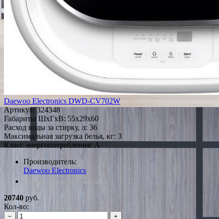
Daewoo Electronics DWD-CV702W
Артикул:
324348
Габариты ШxГxВ: 55x29x60
Расход воды за стирку, л: 36
Максимальная загрузка белья, кг: 3
Класс энергопотребления: A
Производитель:
Daewoo Electronics
*Наличие уточняйте у менеджера
20740
руб.
Кол-во:
−
+