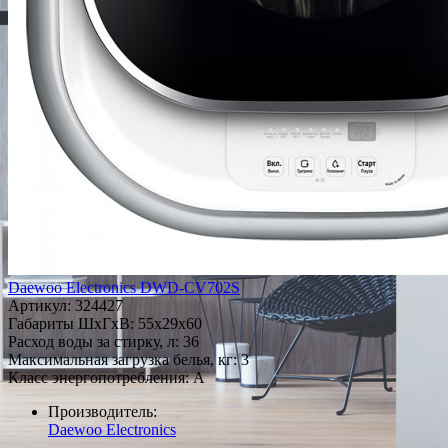
Daewoo Electronics DWD-CV702S
Артикул:
324427
Габариты ШxГxВ: 55x29x60
Расход воды за стирку, л: 36
Максимальная загрузка белья, кг: 3
Класс энергопотребления: A
Производитель:
Daewoo Electronics