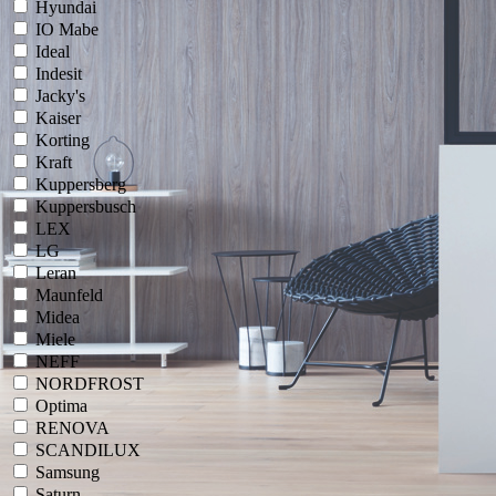
Hyundai
IO Mabe
Ideal
Indesit
Jacky's
Kaiser
Korting
Kraft
Kuppersberg
Kuppersbusch
LEX
LG
Leran
Maunfeld
Midea
Miele
NEFF
NORDFROST
Optima
RENOVA
SCANDILUX
Samsung
Saturn