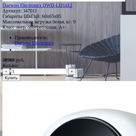
Daewoo Electronics DWD-LD1412
Артикул:
347011
Габариты ШxГxВ: 60x65x85
Максимальная загрузка белья, кг: 9
Класс энергопотребления: A+
Производитель:
Daewoo Electronics
*Наличие уточняйте у менеджера
38960
руб.
Кол-во:
−
+
Купить