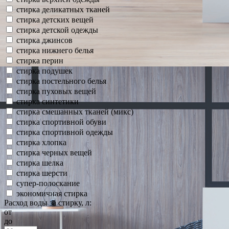
стирка деликатных тканей
стирка детских вещей
стирка детской одежды
стирка джинсов
стирка нижнего белья
стирка перин
стирка подушек
стирка постельного белья
стирка пуховых вещей
стирка синтетики
стирка смешанных тканей (микс)
стирка спортивной обуви
стирка спортивной одежды
стирка хлопка
стирка черных вещей
стирка шелка
стирка шерсти
супер-полоскание
экономичная стирка
Расход воды за стирку, л:
от
до