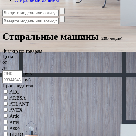
Стиральные машины
Стиральные машины
2285 моделей
Фильтр по товарам
Цена
от
до
руб.
руб.
Производитель:
AEG
ARESA
ATLANT
AVEX
Ardo
Artel
Asko
BEKO