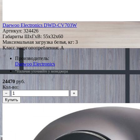
Daewoo Electronics DWD-CV703W
Артикул:
324426
Габариты ШxГxВ: 55x32x60
Максимальная загрузка белья, кг: 3
Класс энергопотребления: A
Производитель:
Daewoo Electronics
*Наличие уточняйте у менеджера
24470
руб.
Кол-во:
−
+
Купить