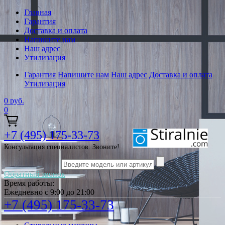
Главная
Гарантия
Доставка и оплата
Напишите нам
Наш адрес
Утилизация
Гарантия
Напишите нам
Наш адрес
Доставка и оплата
Утилизация
0
руб.
0
+7 (495) 175-33-73
Консультация специалистов. Звоните!
Обратный звонок
Время работы:
Ежедневно с 9:00 до 21:00
+7 (495) 175-33-73