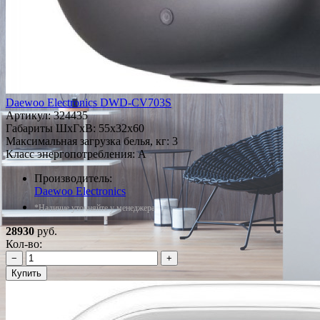
Daewoo Electronics DWD-CV703S
Артикул:
324435
Габариты ШxГxВ: 55x32x60
Максимальная загрузка белья, кг: 3
Класс энергопотребления: A
Производитель:
Daewoo Electronics
*Наличие уточняйте у менеджера
28930
руб.
Кол-во:
−
+
Купить