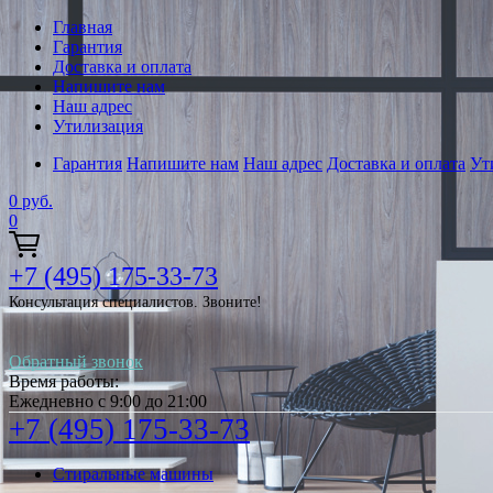
Главная
Гарантия
Доставка и оплата
Напишите нам
Наш адрес
Утилизация
Гарантия
Напишите нам
Наш адрес
Доставка и оплата
Ут
0
руб.
0
+7 (495) 175-33-73
Консультация специалистов. Звоните!
Обратный звонок
Время работы:
Ежедневно с 9:00 до 21:00
+7 (495) 175-33-73
Стиральные машины