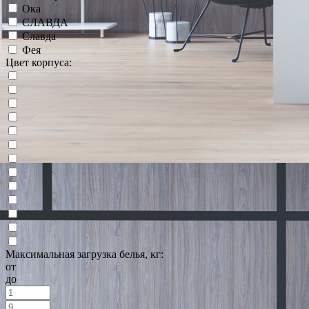
Ока
СЛАВДА
Славда
Фея
Цвет корпуса:
Максимальная загрузка белья, кг:
от
до