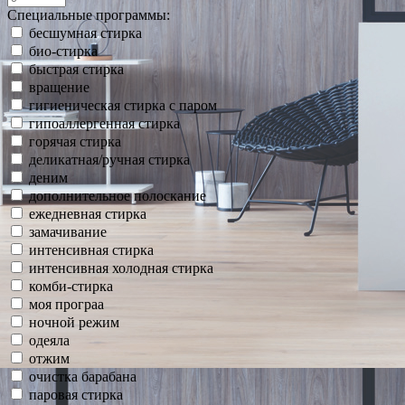
Специальные программы:
бесшумная стирка
био-стирка
быстрая стирка
вращение
гигиеническая стирка с паром
гипоаллергенная стирка
горячая стирка
деликатная/ручная стирка
деним
дополнительное полоскание
ежедневная стирка
замачивание
интенсивная стирка
интенсивная холодная стирка
комби-стирка
моя програа
ночной режим
одеяла
отжим
очистка барабана
паровая стирка