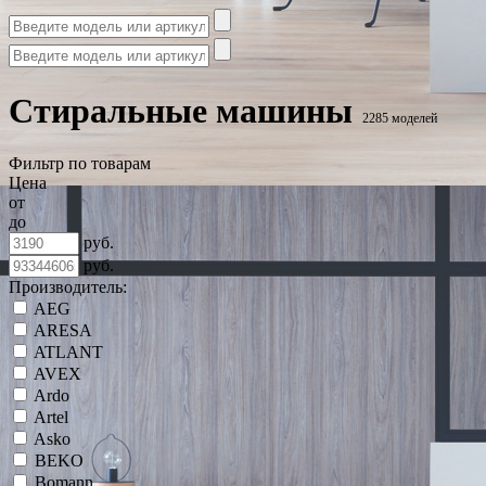
Стиральные машины
2285 моделей
Фильтр по товарам
Цена
от
до
руб.
руб.
Производитель:
AEG
ARESA
ATLANT
AVEX
Ardo
Artel
Asko
BEKO
Bomann