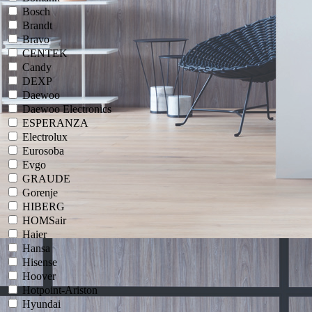
Bosch
Brandt
Bravo
CENTEK
Candy
DEXP
Daewoo
Daewoo Electronics
ESPERANZA
Electrolux
Eurosoba
Evgo
GRAUDE
Gorenje
HIBERG
HOMSair
Haier
Hansa
Hisense
Hoover
Hotpoint-Ariston
Hyundai