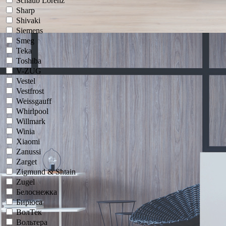
Schaub Lorenz
Sharp
Shivaki
Siemens
Smeg
Teka
Toshiba
V-ZUG
Vestel
Vestfrost
Weissgauff
Whirlpool
Willmark
Winia
Xiaomi
Zanussi
Zarget
Zigmund & Shtain
Zugel
Белоснежка
Бирюса
ВолТек
Вольтера