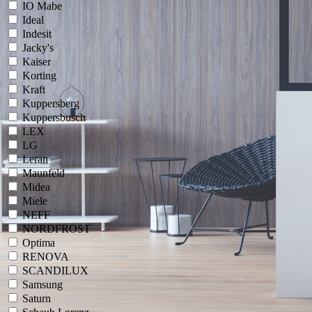
IO Mabe
Ideal
Indesit
Jacky's
Kaiser
Korting
Kraft
Kuppersberg
Kuppersbusch
LEX
LG
Leran
Maunfeld
Midea
Miele
NEFF
NORDFROST
Optima
RENOVA
SCANDILUX
Samsung
Saturn