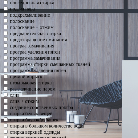
повседневная стирка
подача пара
подкрахмаливание
полоскание
полоскание + отжим
предварительная стирка
предотвращение сминания
програа замачивания
програа удаления пятен
программа замачивания
программа стирки смешанных тканей
программа удаления пятен
прямой впрыск
пузырьковая стирка
разглаживание паром
слив
слив + отжим
создание собственных програ
стирка белых вещей
стирка блузок/рубашек
стирка в большом количестве воды
стирка верхней одежды