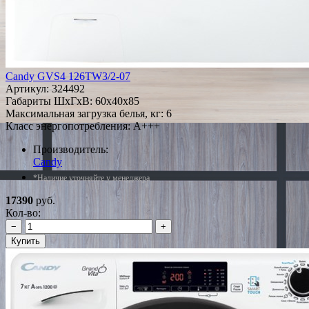
Candy GVS4 126TW3/2-07
Артикул:
324492
Габариты ШxГxВ: 60x40x85
Максимальная загрузка белья, кг: 6
Класс энергопотребления: A+++
Производитель:
Candy
*Наличие уточняйте у менеджера
17390
руб.
Кол-во:
−
+
Купить