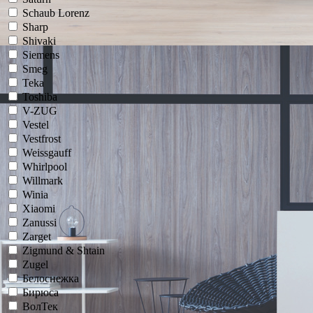
Schaub Lorenz
Sharp
Shivaki
Siemens
Smeg
Teka
Toshiba
V-ZUG
Vestel
Vestfrost
Weissgauff
Whirlpool
Willmark
Winia
Xiaomi
Zanussi
Zarget
Zigmund & Shtain
Zugel
Белоснежка
Бирюса
ВолТек