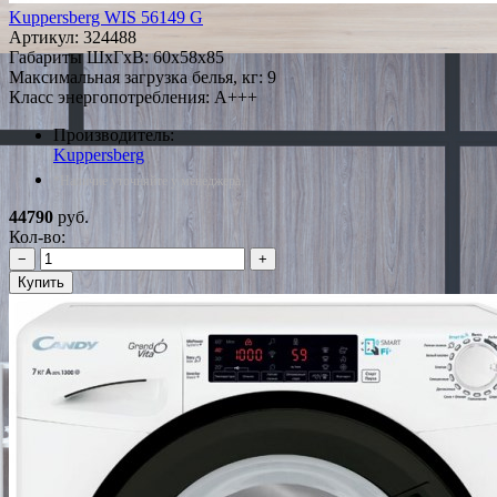
Kuppersberg WIS 56149 G
Артикул:
324488
Габариты ШxГxВ: 60x58x85
Максимальная загрузка белья, кг: 9
Класс энергопотребления: A+++
Производитель:
Kuppersberg
*Наличие уточняйте у менеджера
44790
руб.
Кол-во:
−
+
Купить