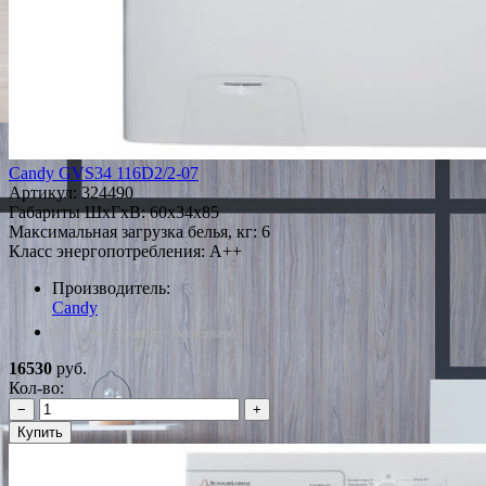
Candy GVS34 116D2/2-07
Артикул:
324490
Габариты ШxГxВ: 60x34x85
Максимальная загрузка белья, кг: 6
Класс энергопотребления: A++
Производитель:
Candy
*Наличие уточняйте у менеджера
16530
руб.
Кол-во:
−
+
Купить