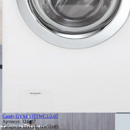
Candy GVS4 137TWC1/2-07
Артикул:
324487
Габариты ШxГxВ: 60x52x85