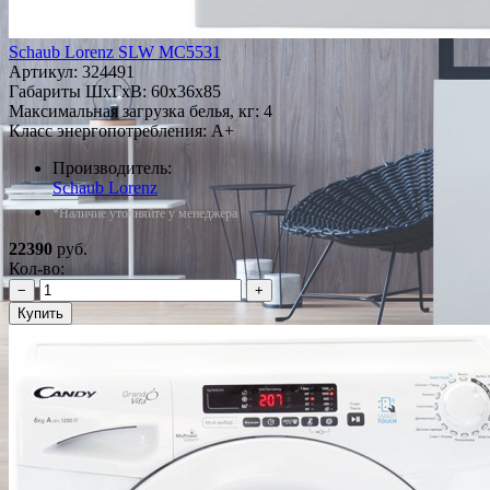
Schaub Lorenz SLW MС5531
Артикул:
324491
Габариты ШxГxВ: 60x36x85
Максимальная загрузка белья, кг: 4
Класс энергопотребления: A+
Производитель:
Schaub Lorenz
*Наличие уточняйте у менеджера
22390
руб.
Кол-во:
−
+
Купить