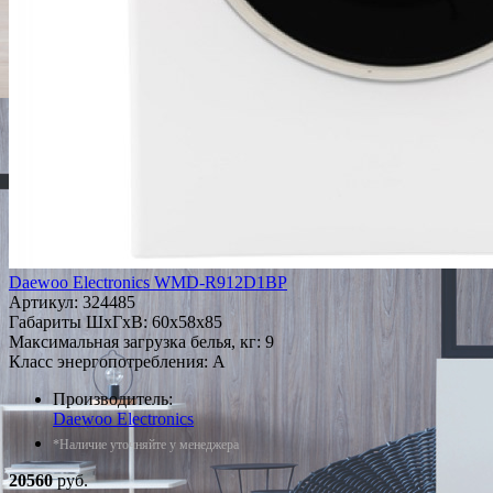
Daewoo Electronics WMD-R912D1BP
Артикул:
324485
Габариты ШxГxВ: 60x58x85
Максимальная загрузка белья, кг: 9
Класс энергопотребления: A
Производитель:
Daewoo Electronics
*Наличие уточняйте у менеджера
20560
руб.