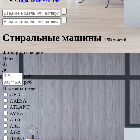
Стиральные машины
Стиральные машины
2285 моделей
Фильтр по товарам
Цена
от
до
руб.
руб.
Производитель:
AEG
ARESA
ATLANT
AVEX
Ardo
Artel
Asko
BEKO