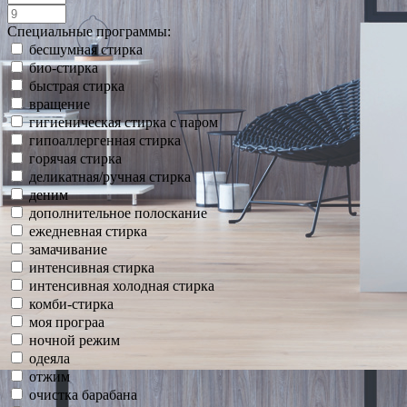
Специальные программы:
бесшумная стирка
био-стирка
быстрая стирка
вращение
гигиеническая стирка с паром
гипоаллергенная стирка
горячая стирка
деликатная/ручная стирка
деним
дополнительное полоскание
ежедневная стирка
замачивание
интенсивная стирка
интенсивная холодная стирка
комби-стирка
моя програа
ночной режим
одеяла
отжим
очистка барабана