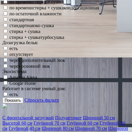
по временистирка + сушка
по временистирка + сушкаконденсационная
по остаточной влажности
стандартная
стандартнаяэко сушка
стирка + сушка
стирка + сушкатурбосушка
Дозагрузка белья:
есть
отсутствует
через дополнительный люк
через основной люк
Экосистема:
Amazon Alexa
Google Home
Работает в системе умный дом:
есть
Сбросить фильтр
Показать
С фронтальной загрузкой
Полуавтомат
Шириной 50 см
Высотой 60 см
Глубиной 70 см
Глубиной 60 см
Глубиной 50
см
Глубиной 40 см
Шириной 80 см
Шириной 70 см
Шириной