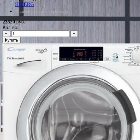
HIBERG
*Наличие уточняйте у менеджера
23520
руб.
Кол-во:
−
+
Купить