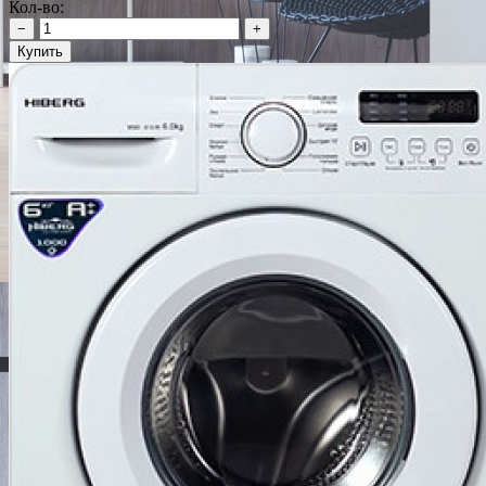
Кол-во:
−
+
Купить