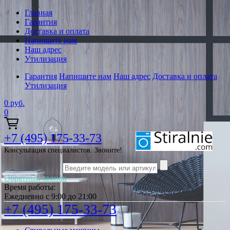
Главная
Гарантия
Доставка и оплата
Напишите нам
Наш адрес
Утилизация
Гарантия
Напишите нам
Наш адрес
Доставка и оплата
Утилизация
0
руб.
0
+7 (495) 175-33-73
Консультация специалистов. Звоните!
Обратный звонок
Время работы:
Ежедневно с 9:00 до 21:00
+7 (495) 175-33-73