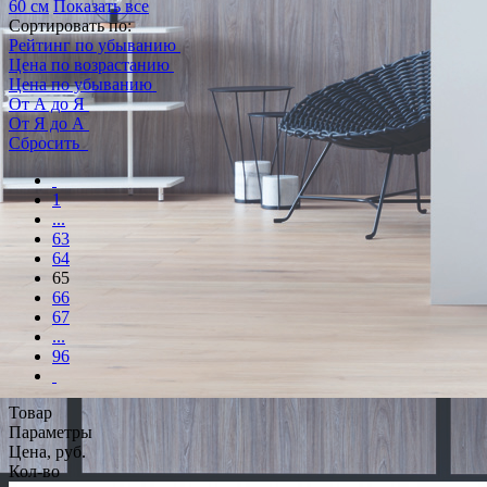
60 см
Показать все
Сортировать по:
Рейтинг по убыванию
Цена по возрастанию
Цена по убыванию
От А до Я
От Я до А
Сбросить
1
...
63
64
65
66
67
...
96
Товар
Параметры
Цена, руб.
Кол-во