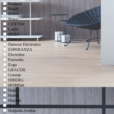
Bomann
Bosch
Brandt
Bravo
CENTEK
Candy
DEXP
Daewoo
Daewoo Electronics
ESPERANZA
Electrolux
Eurosoba
Evgo
GRAUDE
Gorenje
HIBERG
HOMSair
Haier
Hansa
Hisense
Hoover
Hotpoint-Ariston