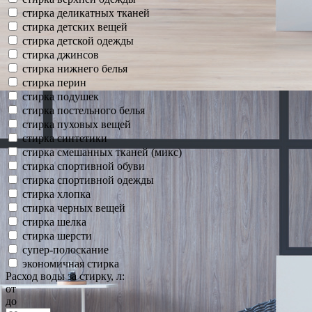
стирка деликатных тканей
стирка детских вещей
стирка детской одежды
стирка джинсов
стирка нижнего белья
стирка перин
стирка подушек
стирка постельного белья
стирка пуховых вещей
стирка синтетики
стирка смешанных тканей (микс)
стирка спортивной обуви
стирка спортивной одежды
стирка хлопка
стирка черных вещей
стирка шелка
стирка шерсти
супер-полоскание
экономичная стирка
Расход воды за стирку, л:
от
до