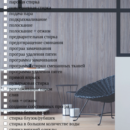
паровая стирка
повседневная стирка
подача пара
подкрахмаливание
полоскание
полоскание + отжим
предварительная стирка
предотвращение сминания
програа замачивания
програа удаления пятен
программа замачивания
программа стирки смешанных тканей
программа удаления пятен
прямой впрыск
пузырьковая стирка
разглаживание паром
слив
слив + отжим
создание собственных програ
стирка белых вещей
стирка блузок/рубашек
стирка в большом количестве воды
стирка верхней одежды