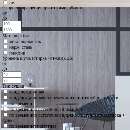
нет
Скорость вращения при отжиме, об/мин:
от
до
Материал бака:
металлопластик
нерж. сталь
пластик
Уровень шума (стирка / отжим), дБ:
от
до
Тип сушки:
конденсационная
конденсационнаяпо временипо остаточной влажности
по времени
по временипо остаточной влажности
по временипо остаточной влажностистандартнаястирка +
сушка
по временистандартная