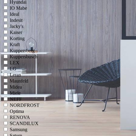
Hyundai
IO Mabe
Ideal
Indesit
Jacky's
Kaiser
Korting
Kraft
Kuppersberg
Kuppersbusch
LEX
LG
Leran
Maunfeld
Midea
Miele
NEFF
NORDFROST
Optima
RENOVA
SCANDILUX
Samsung
Saturn