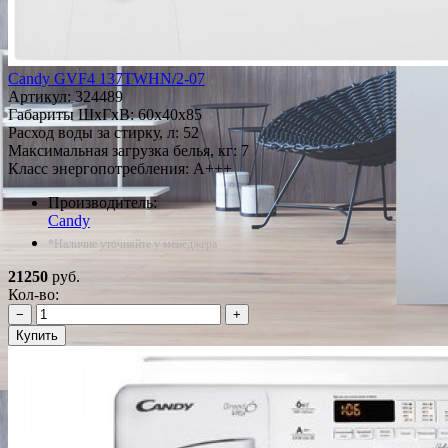
Candy GVF4 137TWHN/2-07
Артикул:
324489
Габариты ШxГxВ: 60x40x85
Расход воды за стирку, л: 52
Максимальная загрузка белья, кг: 7
Класс энергопотребления: A+++
Производитель:
Candy
*Наличие уточняйте у менеджера
21250
руб.
Кол-во:
−
+
Купить