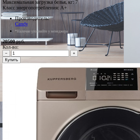
Максимальная загрузка белья, кг: 7
Класс энергопотребления: A+
Производитель:
Candy
*Наличие уточняйте у менеджера
20500
руб.
Кол-во:
−
+
Купить