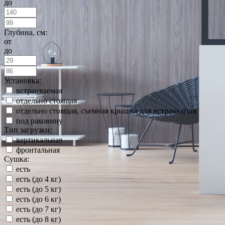
до
Глубина, см:
от
до
Установка:
встраиваемая
отдельно стоящая
отдельно стоящая, съемная крышка для встраивания
под раковину
Тип загрузки:
вертикальная
фронтальная
Сушка:
есть
есть (до 4 кг)
есть (до 5 кг)
есть (до 6 кг)
есть (до 7 кг)
есть (до 8 кг)