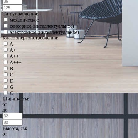
Тип управления:
механическое
сенсорное (интеллектуальное)
электронное (интеллектуальное)
Класс энергопотребления:
A
A+
A++
A+++
B
C
D
G
С
Ширина, см:
от
до
Высота, см:
от