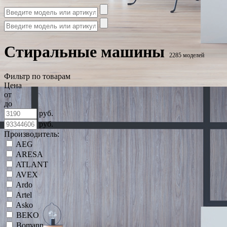
Стиральные машины
2285 моделей
Фильтр по товарам
Цена
от
до
руб.
руб.
Производитель:
AEG
ARESA
ATLANT
AVEX
Ardo
Artel
Asko
BEKO
Bomann