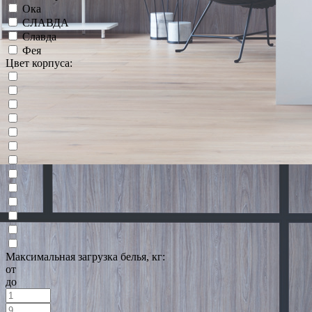
Ока
СЛАВДА
Славда
Фея
Цвет корпуса:
Максимальная загрузка белья, кг:
от
до