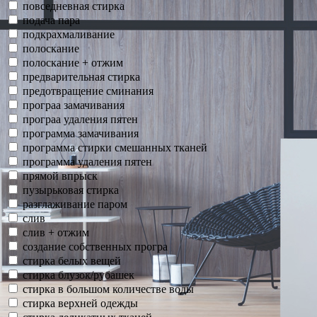
повседневная стирка
подача пара
подкрахмаливание
полоскание
полоскание + отжим
предварительная стирка
предотвращение сминания
програа замачивания
програа удаления пятен
программа замачивания
программа стирки смешанных тканей
программа удаления пятен
прямой впрыск
пузырьковая стирка
разглаживание паром
слив
слив + отжим
создание собственных програ
стирка белых вещей
стирка блузок/рубашек
стирка в большом количестве воды
стирка верхней одежды