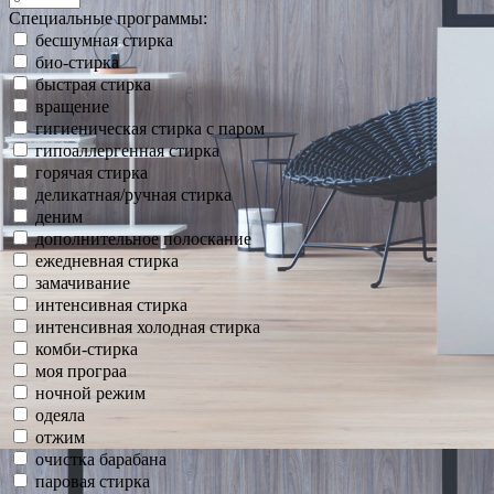
Специальные программы:
бесшумная стирка
био-стирка
быстрая стирка
вращение
гигиеническая стирка с паром
гипоаллергенная стирка
горячая стирка
деликатная/ручная стирка
деним
дополнительное полоскание
ежедневная стирка
замачивание
интенсивная стирка
интенсивная холодная стирка
комби-стирка
моя програа
ночной режим
одеяла
отжим
очистка барабана
паровая стирка