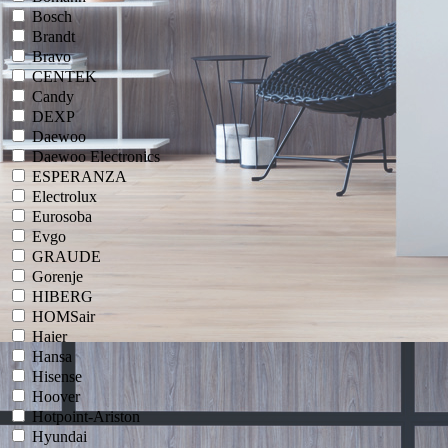
Bosch
Brandt
Bravo
CENTEK
Candy
DEXP
Daewoo
Daewoo Electronics
ESPERANZA
Electrolux
Eurosoba
Evgo
GRAUDE
Gorenje
HIBERG
HOMSair
Haier
Hansa
Hisense
Hoover
Hotpoint-Ariston
Hyundai