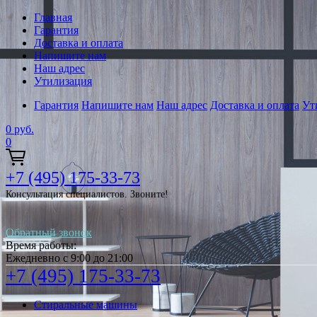
Главная
Гарантия
Доставка и оплата
Напишите нам
Наш адрес
Утилизация
Гарантия
Напишите нам
Наш адрес
Доставка и оплата
Ут
0
руб.
0
+7 (495) 175-33-73
Консультация специалистов. Звоните!
Обратный звонок
Время работы:
Ежедневно с 9:00 до 21:00
+7 (495) 175-33-73
Стиральные машины