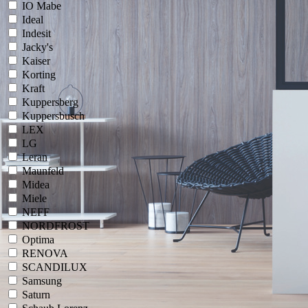
IO Mabe
Ideal
Indesit
Jacky's
Kaiser
Korting
Kraft
Kuppersberg
Kuppersbusch
LEX
LG
Leran
Maunfeld
Midea
Miele
NEFF
NORDFROST
Optima
RENOVA
SCANDILUX
Samsung
Saturn