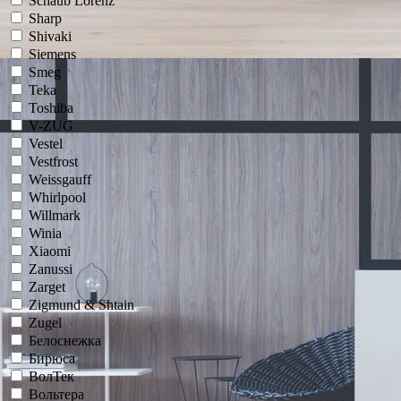
Schaub Lorenz
Sharp
Shivaki
Siemens
Smeg
Teka
Toshiba
V-ZUG
Vestel
Vestfrost
Weissgauff
Whirlpool
Willmark
Winia
Xiaomi
Zanussi
Zarget
Zigmund & Shtain
Zugel
Белоснежка
Бирюса
ВолТек
Вольтера