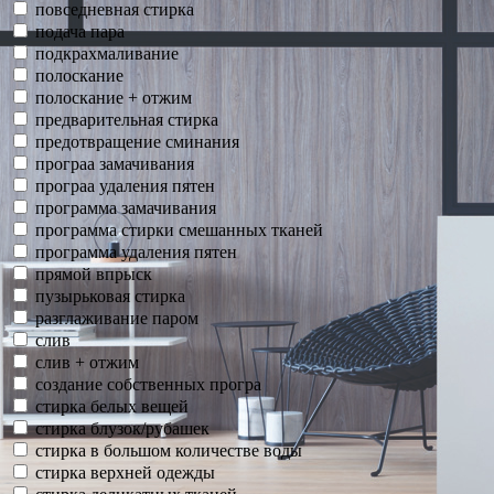
повседневная стирка
подача пара
подкрахмаливание
полоскание
полоскание + отжим
предварительная стирка
предотвращение сминания
програа замачивания
програа удаления пятен
программа замачивания
программа стирки смешанных тканей
программа удаления пятен
прямой впрыск
пузырьковая стирка
разглаживание паром
слив
слив + отжим
создание собственных програ
стирка белых вещей
стирка блузок/рубашек
стирка в большом количестве воды
стирка верхней одежды