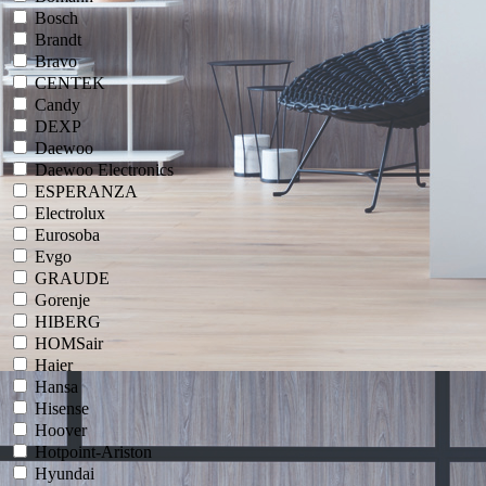
Bosch
Brandt
Bravo
CENTEK
Candy
DEXP
Daewoo
Daewoo Electronics
ESPERANZA
Electrolux
Eurosoba
Evgo
GRAUDE
Gorenje
HIBERG
HOMSair
Haier
Hansa
Hisense
Hoover
Hotpoint-Ariston
Hyundai