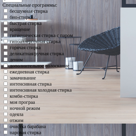
Специальные программы:
бесшумная стирка
био-стирка
быстрая стирка
вращение
гигиеническая стирка с паром
гипоаллергенная стирка
горячая стирка
деликатная/ручная стирка
деним
дополнительное полоскание
ежедневная стирка
замачивание
интенсивная стирка
интенсивная холодная стирка
комби-стирка
моя програа
ночной режим
одеяла
отжим
очистка барабана
паровая стирка