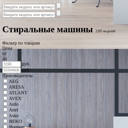
Стиральные машины
2285 моделей
Фильтр по товарам
Цена
от
до
руб.
руб.
Производитель:
AEG
ARESA
ATLANT
AVEX
Ardo
Artel
Asko
BEKO
Bomann