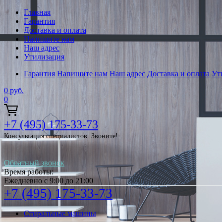
Главная
Гарантия
Доставка и оплата
Напишите нам
Наш адрес
Утилизация
Гарантия
Напишите нам
Наш адрес
Доставка и оплата
Ут
0
руб.
0
+7 (495) 175-33-73
Консультация специалистов. Звоните!
Обратный звонок
Время работы:
Ежедневно с 9:00 до 21:00
+7 (495) 175-33-73
Стиральные машины