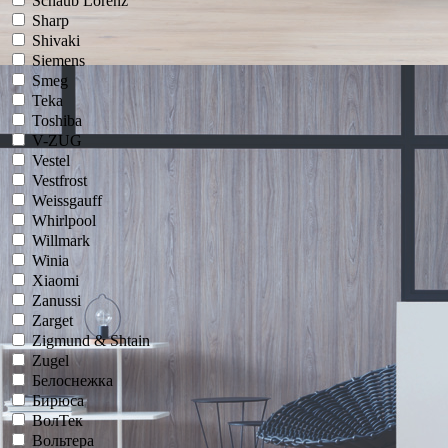
Schaub Lorenz
Sharp
Shivaki
Siemens
Smeg
Teka
Toshiba
V-ZUG
Vestel
Vestfrost
Weissgauff
Whirlpool
Willmark
Winia
Xiaomi
Zanussi
Zarget
Zigmund & Shtain
Zugel
Белоснежка
Бирюса
ВолТек
Вольтера