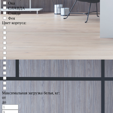
Ока
СЛАВДА
Славда
Фея
Цвет корпуса:
Максимальная загрузка белья, кг:
от
до