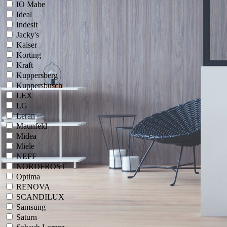
IO Mabe
Ideal
Indesit
Jacky's
Kaiser
Korting
Kraft
Kuppersberg
Kuppersbusch
LEX
LG
Leran
Maunfeld
Midea
Miele
NEFF
NORDFROST
Optima
RENOVA
SCANDILUX
Samsung
Saturn