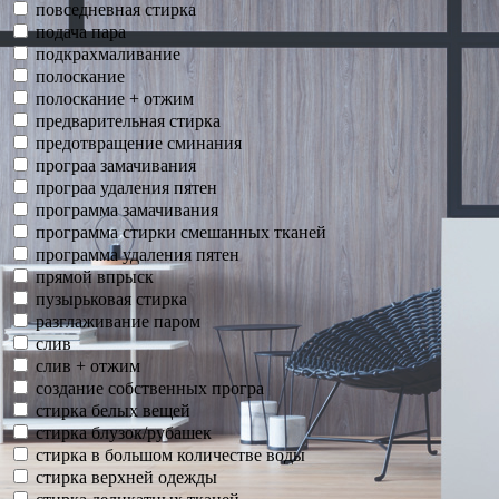
повседневная стирка
подача пара
подкрахмаливание
полоскание
полоскание + отжим
предварительная стирка
предотвращение сминания
програа замачивания
програа удаления пятен
программа замачивания
программа стирки смешанных тканей
программа удаления пятен
прямой впрыск
пузырьковая стирка
разглаживание паром
слив
слив + отжим
создание собственных програ
стирка белых вещей
стирка блузок/рубашек
стирка в большом количестве воды
стирка верхней одежды