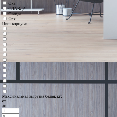
Ока
СЛАВДА
Славда
Фея
Цвет корпуса:
Максимальная загрузка белья, кг:
от
до