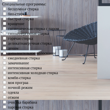
Специальные программы:
бесшумная стирка
био-стирка
быстрая стирка
вращение
гигиеническая стирка с паром
гипоаллергенная стирка
горячая стирка
деликатная/ручная стирка
деним
дополнительное полоскание
ежедневная стирка
замачивание
интенсивная стирка
интенсивная холодная стирка
комби-стирка
моя програа
ночной режим
одеяла
отжим
очистка барабана
паровая стирка