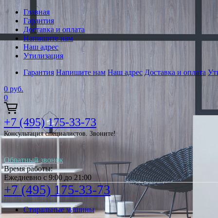
Главная
Гарантия
Доставка и оплата
Напишите нам
Наш адрес
Утилизация
Гарантия
Напишите нам
Наш адрес
Доставка и оплата
Ут
0
руб.
0
+7 (495) 175-33-73
Консультация специалистов. Звоните!
Обратный звонок
Время работы:
Ежедневно с 9:00 до 21:00
+7 (495) 175-33-73
Стиральные машины