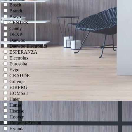
Bosch
Brandt
Bravo
CENTEK
Candy
DEXP
Daewoo
Daewoo Electronics
ESPERANZA
Electrolux
Eurosoba
Evgo
GRAUDE
Gorenje
HIBERG
HOMSair
Haier
Hansa
Hisense
Hoover
Hotpoint-Ariston
Hyundai