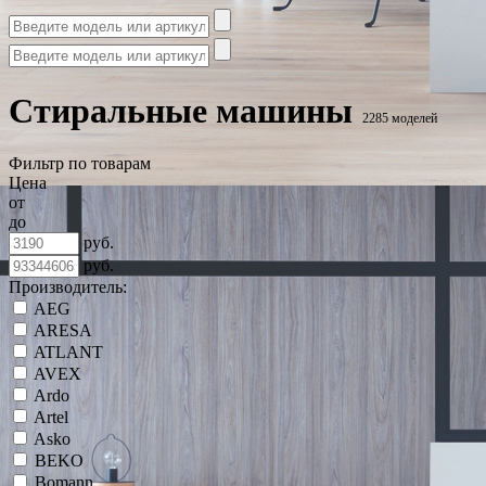
Стиральные машины
2285 моделей
Фильтр по товарам
Цена
от
до
руб.
руб.
Производитель:
AEG
ARESA
ATLANT
AVEX
Ardo
Artel
Asko
BEKO
Bomann