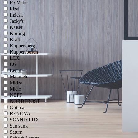
IO Mabe
Ideal
Indesit
Jacky's
Kaiser
Korting
Kraft
Kuppersberg
Kuppersbusch
LEX
LG
Leran
Maunfeld
Midea
Miele
NEFF
NORDFROST
Optima
RENOVA
SCANDILUX
Samsung
Saturn