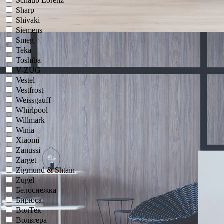
Schaub Lorenz
Sharp
Shivaki
Siemens
Smeg
Teka
Toshiba
V-ZUG
Vestel
Vestfrost
Weissgauff
Whirlpool
Willmark
Winia
Xiaomi
Zanussi
Zarget
Zigmund & Shtain
Zugel
Белоснежка
Бирюса
ВолТек
Вольтера