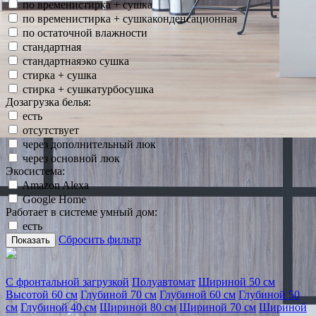
по временистирка + сушка
по временистирка + сушкаконденсационная
по остаточной влажности
стандартная
стандартнаяэко сушка
стирка + сушка
стирка + сушкатурбосушка
Дозагрузка белья:
есть
отсутствует
через дополнительный люк
через основной люк
Экосистема:
Amazon Alexa
Google Home
Работает в системе умный дом:
есть
Сбросить фильтр
Показать
С фронтальной загрузкой
Полуавтомат
Шириной 50 см
Высотой 60 см
Глубиной 70 см
Глубиной 60 см
Глубиной 50
см
Глубиной 40 см
Шириной 80 см
Шириной 70 см
Шириной