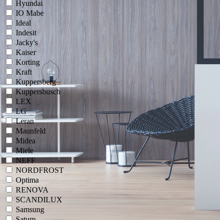
Hyundai
IO Mabe
Ideal
Indesit
Jacky's
Kaiser
Korting
Kraft
Kuppersberg
Kuppersbusch
LEX
LG
Leran
Maunfeld
Midea
Miele
NEFF
NORDFROST
Optima
RENOVA
SCANDILUX
Samsung
Saturn