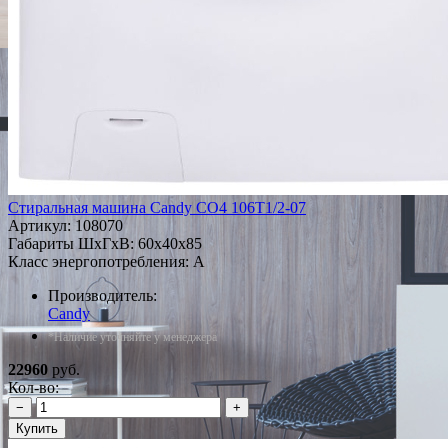
Стиральная машина Candy CO4 106T1/2-07
Артикул:
108070
Габариты ШxГxВ: 60x40x85
Класс энергопотребления: A
Производитель:
Candy
*Наличие уточняйте у менеджера
22960
руб.
Кол-во:
−
+
Купить