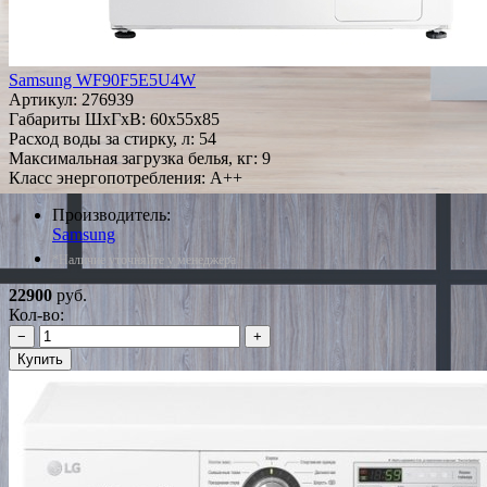
Samsung WF90F5E5U4W
Артикул:
276939
Габариты ШxГxВ: 60x55x85
Расход воды за стирку, л: 54
Максимальная загрузка белья, кг: 9
Класс энергопотребления: A++
Производитель:
Samsung
*Наличие уточняйте у менеджера
22900
руб.
Кол-во:
−
+
Купить