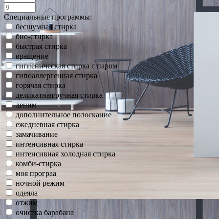
Специальные программы:
бесшумная стирка
био-стирка
быстрая стирка
вращение
гигиеническая стирка с паром
гипоаллергенная стирка
горячая стирка
деликатная/ручная стирка
деним
дополнительное полоскание
ежедневная стирка
замачивание
интенсивная стирка
интенсивная холодная стирка
комби-стирка
моя програа
ночной режим
одеяла
отжим
очистка барабана