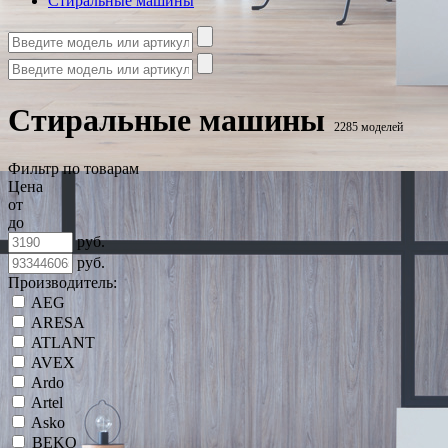
Стиральные машины
Стиральные машины
2285 моделей
Фильтр по товарам
Цена
от
до
руб.
руб.
Производитель:
AEG
ARESA
ATLANT
AVEX
Ardo
Artel
Asko
BEKO