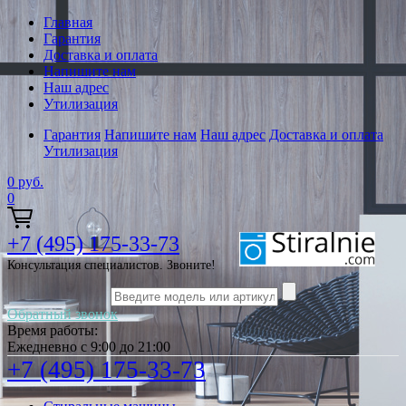
Главная
Гарантия
Доставка и оплата
Напишите нам
Наш адрес
Утилизация
Гарантия
Напишите нам
Наш адрес
Доставка и оплата
Утилизация
0
руб.
0
+7 (495) 175-33-73
Консультация специалистов. Звоните!
Обратный звонок
Время работы:
Ежедневно с 9:00 до 21:00
+7 (495) 175-33-73