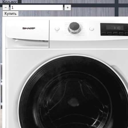
Кол-во:
−
+
Купить