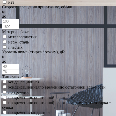
нет
Скорость вращения при отжиме, об/мин:
от
до
Материал бака:
металлопластик
нерж. сталь
пластик
Уровень шума (стирка / отжим), дБ:
от
до
Тип сушки:
конденсационная
конденсационнаяпо временипо остаточной влажности
по времени
по временипо остаточной влажности
по временипо остаточной влажностистандартнаястирка +
сушка
по временистандартная