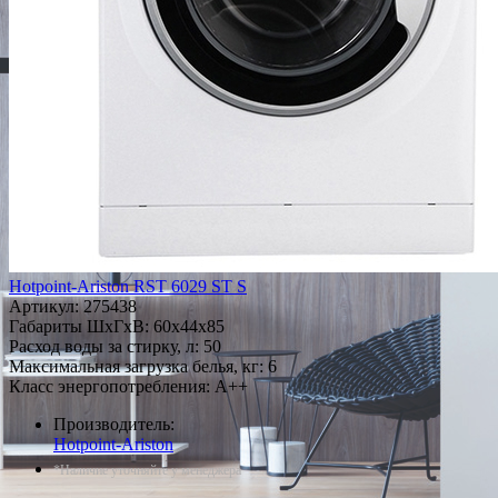
Hotpoint-Ariston RST 6029 ST S
Артикул:
275438
Габариты ШxГxВ: 60x44x85
Расход воды за стирку, л: 50
Максимальная загрузка белья, кг: 6
Класс энергопотребления: A++
Производитель:
Hotpoint-Ariston
*Наличие уточняйте у менеджера