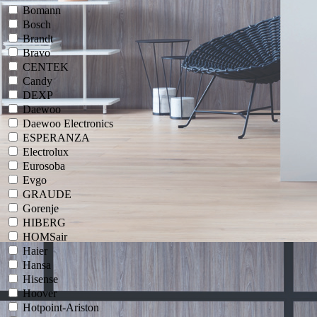
Bomann
Bosch
Brandt
Bravo
CENTEK
Candy
DEXP
Daewoo
Daewoo Electronics
ESPERANZA
Electrolux
Eurosoba
Evgo
GRAUDE
Gorenje
HIBERG
HOMSair
Haier
Hansa
Hisense
Hoover
Hotpoint-Ariston