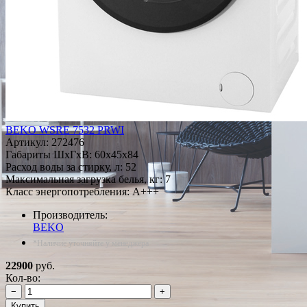
BEKO WSRE 7532 PRWI
Артикул:
272476
Габариты ШxГxВ: 60x45x84
Расход воды за стирку, л: 52
Максимальная загрузка белья, кг: 7
Класс энергопотребления: A+++
Производитель:
BEKO
*Наличие уточняйте у менеджера
22900
руб.
Кол-во:
−
+
Купить