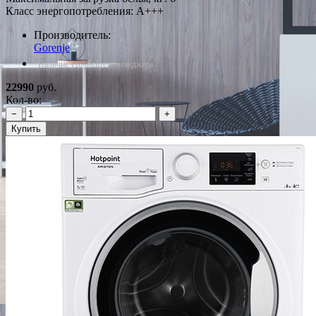
Класс энергопотребления: A+++
Производитель:
Gorenje
*Наличие уточняйте у менеджера
22990
руб.
Кол-во:
−
+
Купить