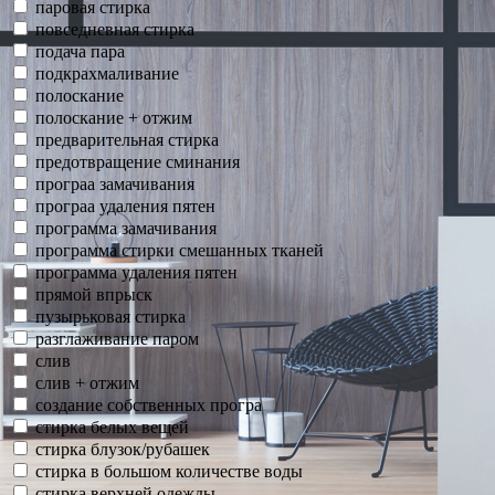
паровая стирка
повседневная стирка
подача пара
подкрахмаливание
полоскание
полоскание + отжим
предварительная стирка
предотвращение сминания
програа замачивания
програа удаления пятен
программа замачивания
программа стирки смешанных тканей
программа удаления пятен
прямой впрыск
пузырьковая стирка
разглаживание паром
слив
слив + отжим
создание собственных програ
стирка белых вещей
стирка блузок/рубашек
стирка в большом количестве воды
стирка верхней одежды