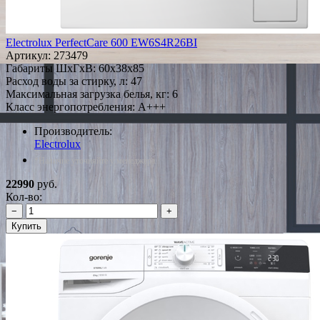
Electrolux PerfectCare 600 EW6S4R26BI
Артикул:
273479
Габариты ШxГxВ: 60x38x85
Расход воды за стирку, л: 47
Максимальная загрузка белья, кг: 6
Класс энергопотребления: A+++
Производитель:
Electrolux
*Наличие уточняйте у менеджера
22990
руб.
Кол-во:
−
+
Купить