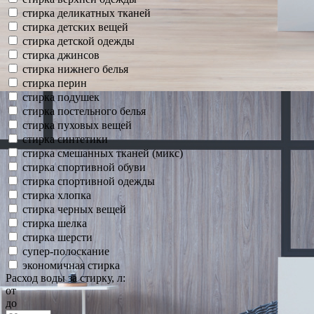
стирка деликатных тканей
стирка детских вещей
стирка детской одежды
стирка джинсов
стирка нижнего белья
стирка перин
стирка подушек
стирка постельного белья
стирка пуховых вещей
стирка синтетики
стирка смешанных тканей (микс)
стирка спортивной обуви
стирка спортивной одежды
стирка хлопка
стирка черных вещей
стирка шелка
стирка шерсти
супер-полоскание
экономичная стирка
Расход воды за стирку, л:
от
до