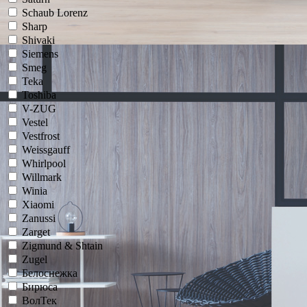
Schaub Lorenz
Sharp
Shivaki
Siemens
Smeg
Teka
Toshiba
V-ZUG
Vestel
Vestfrost
Weissgauff
Whirlpool
Willmark
Winia
Xiaomi
Zanussi
Zarget
Zigmund & Shtain
Zugel
Белоснежка
Бирюса
ВолТек