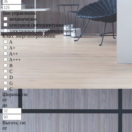
Тип управления:
механическое
сенсорное (интеллектуальное)
электронное (интеллектуальное)
Класс энергопотребления:
A
A+
A++
A+++
B
C
D
G
С
Ширина, см:
от
до
Высота, см:
от