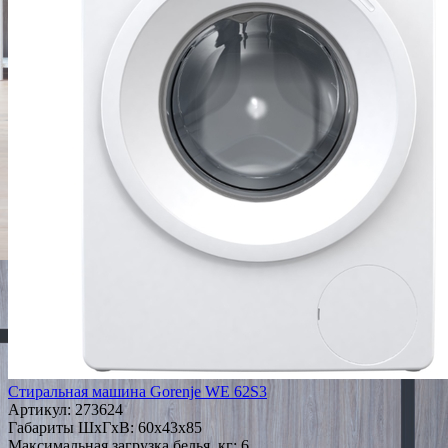
Стиральная машина Gorenje WE 62S3
Артикул:
273624
Габариты ШxГxВ: 60x43x85
Максимальная загрузка белья, кг: 6