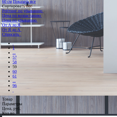
60 см
Показать все
Сортировать по:
Рейтинг по убыванию
Цена по возрастанию
Цена по убыванию
От А до Я
От Я до А
Сбросить
1
...
57
58
59
60
61
...
96
Товар
Параметры
Цена, руб.
Кол-во