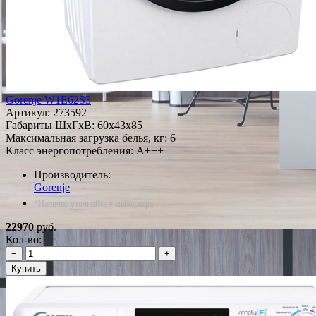
Gorenje W1E62S3
Артикул:
273592
Габариты ШxГxВ: 60x43x85
Максимальная загрузка белья, кг: 6
Класс энергопотребления: A+++
Производитель:
Gorenje
*Наличие уточняйте у менеджера
22970
руб.
Кол-во:
−
+
Купить