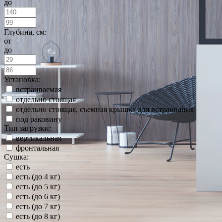
до
Глубина, см:
от
до
Установка:
встраиваемая
отдельно стоящая
отдельно стоящая, съемная крышка для встраивания
под раковину
Тип загрузки:
вертикальная
фронтальная
Сушка:
есть
есть (до 4 кг)
есть (до 5 кг)
есть (до 6 кг)
есть (до 7 кг)
есть (до 8 кг)