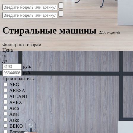
Стиральные машины
2285 моделей
Фильтр по товарам
Цена
от
до
руб.
руб.
Производитель:
AEG
ARESA
ATLANT
AVEX
Ardo
Artel
Asko
BEKO
Bomann