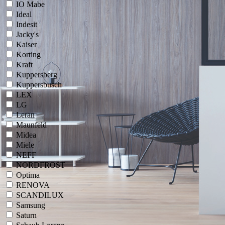
IO Mabe
Ideal
Indesit
Jacky's
Kaiser
Korting
Kraft
Kuppersberg
Kuppersbusch
LEX
LG
Leran
Maunfeld
Midea
Miele
NEFF
NORDFROST
Optima
RENOVA
SCANDILUX
Samsung
Saturn