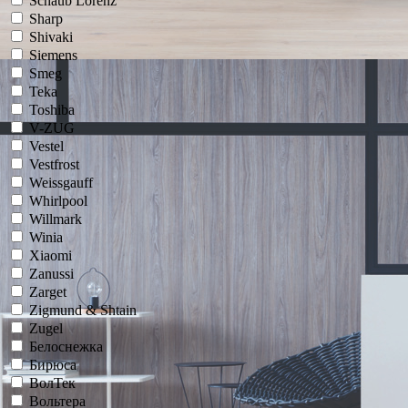
Schaub Lorenz
Sharp
Shivaki
Siemens
Smeg
Teka
Toshiba
V-ZUG
Vestel
Vestfrost
Weissgauff
Whirlpool
Willmark
Winia
Xiaomi
Zanussi
Zarget
Zigmund & Shtain
Zugel
Белоснежка
Бирюса
ВолТек
Вольтера