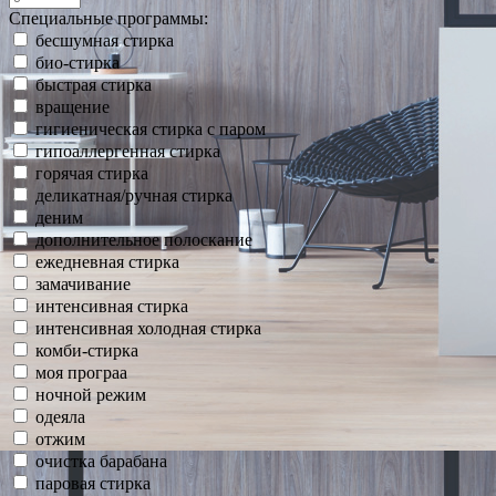
Специальные программы:
бесшумная стирка
био-стирка
быстрая стирка
вращение
гигиеническая стирка с паром
гипоаллергенная стирка
горячая стирка
деликатная/ручная стирка
деним
дополнительное полоскание
ежедневная стирка
замачивание
интенсивная стирка
интенсивная холодная стирка
комби-стирка
моя програа
ночной режим
одеяла
отжим
очистка барабана
паровая стирка