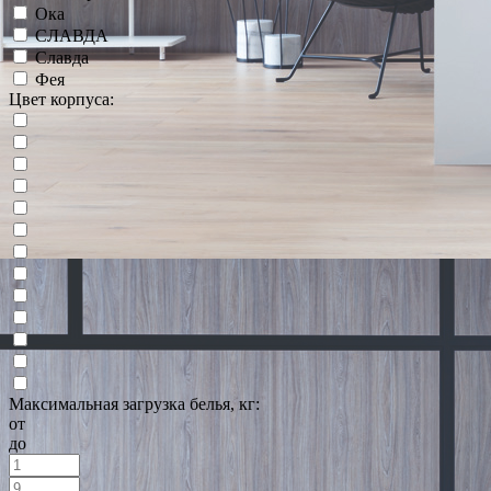
Ока
СЛАВДА
Славда
Фея
Цвет корпуса:
Максимальная загрузка белья, кг:
от
до