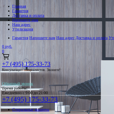
Главная
Гарантия
Доставка и оплата
Напишите нам
Наш адрес
Утилизация
Гарантия
Напишите нам
Наш адрес
Доставка и оплата
Ут
0
руб.
0
+7 (495) 175-33-73
Консультация специалистов. Звоните!
Обратный звонок
Время работы:
Ежедневно с 9:00 до 21:00
+7 (495) 175-33-73
Стиральные машины