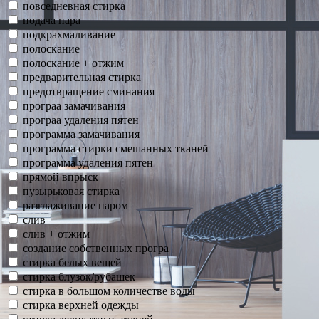
повседневная стирка
подача пара
подкрахмаливание
полоскание
полоскание + отжим
предварительная стирка
предотвращение сминания
програа замачивания
програа удаления пятен
программа замачивания
программа стирки смешанных тканей
программа удаления пятен
прямой впрыск
пузырьковая стирка
разглаживание паром
слив
слив + отжим
создание собственных програ
стирка белых вещей
стирка блузок/рубашек
стирка в большом количестве воды
стирка верхней одежды