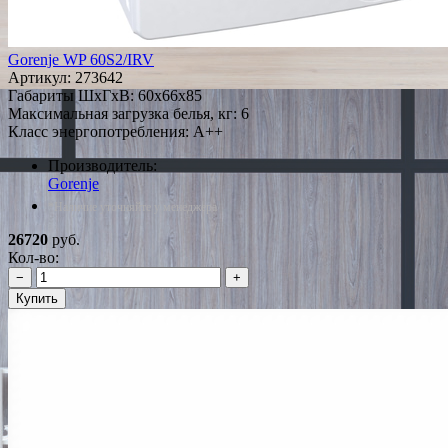
Gorenje WP 60S2/IRV
Артикул:
273642
Габариты ШxГxВ: 60x66x85
Максимальная загрузка белья, кг: 6
Класс энергопотребления: A++
Производитель:
Gorenje
*Наличие уточняйте у менеджера
26720
руб.
Кол-во:
−
+
Купить