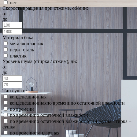
нет
Скорость вращения при отжиме, об/мин:
от
до
Материал бака:
металлопластик
нерж. сталь
пластик
Уровень шума (стирка / отжим), дБ:
от
до
Тип сушки:
конденсационная
конденсационнаяпо временипо остаточной влажности
по времени
по временипо остаточной влажности
по временипо остаточной влажностистандартнаястирка +
сушка
по временистандартная