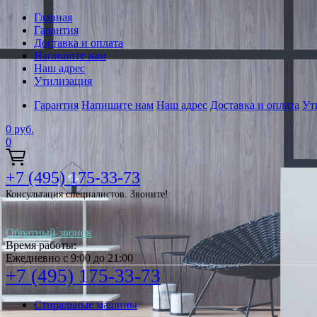
Главная
Гарантия
Доставка и оплата
Напишите нам
Наш адрес
Утилизация
Гарантия
Напишите нам
Наш адрес
Доставка и оплата
Ут
0
руб.
0
+7 (495) 175-33-73
Консультация специалистов. Звоните!
Обратный звонок
Время работы:
Ежедневно с 9:00 до 21:00
+7 (495) 175-33-73
Стиральные машины