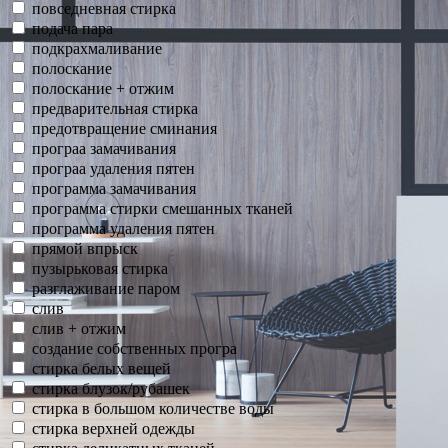
повседневная стирка
подача пара
подкрахмаливание
полоскание
полоскание + отжим
предварительная стирка
предотвращение сминания
програа замачивания
програа удаления пятен
программа замачивания
программа стирки смешанных тканей
программа удаления пятен
прямой впрыск
пузырьковая стирка
разглаживание паром
слив
слив + отжим
создание собственных програ
стирка белых вещей
стирка блузок/рубашек
стирка в большом количестве воды
стирка верхней одежды