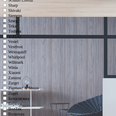
Schaub Lorenz
Sharp
Shivaki
Siemens
Smeg
Teka
Toshiba
V-ZUG
Vestel
Vestfrost
Weissgauff
Whirlpool
Willmark
Winia
Xiaomi
Zanussi
Zarget
Zigmund & Shtain
Zugel
Белоснежка
Бирюса
ВолТек
Вольтера