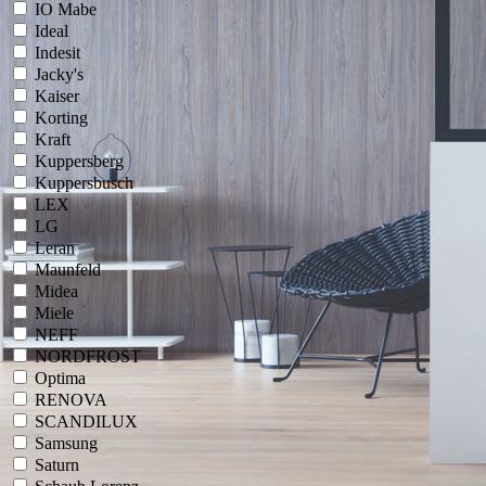
IO Mabe
Ideal
Indesit
Jacky's
Kaiser
Korting
Kraft
Kuppersberg
Kuppersbusch
LEX
LG
Leran
Maunfeld
Midea
Miele
NEFF
NORDFROST
Optima
RENOVA
SCANDILUX
Samsung
Saturn