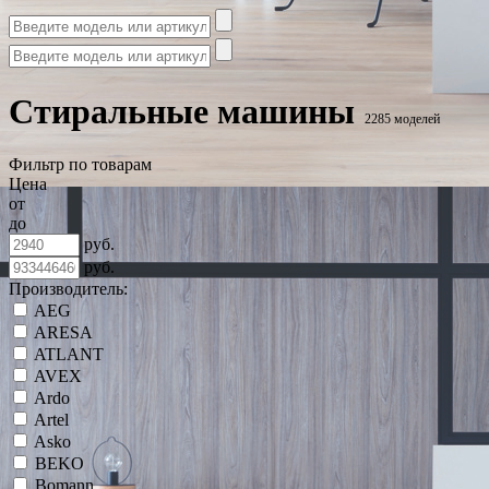
Стиральные машины
2285 моделей
Фильтр по товарам
Цена
от
до
руб.
руб.
Производитель:
AEG
ARESA
ATLANT
AVEX
Ardo
Artel
Asko
BEKO
Bomann