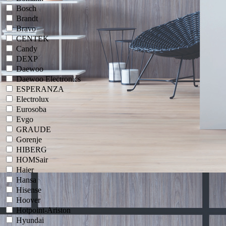
Bosch
Brandt
Bravo
CENTEK
Candy
DEXP
Daewoo
Daewoo Electronics
ESPERANZA
Electrolux
Eurosoba
Evgo
GRAUDE
Gorenje
HIBERG
HOMSair
Haier
Hansa
Hisense
Hoover
Hotpoint-Ariston
Hyundai