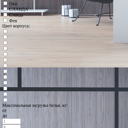
Ока
СЛАВДА
Славда
Фея
Цвет корпуса:
Максимальная загрузка белья, кг:
от
до