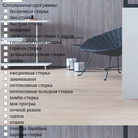
Специальные программы:
бесшумная стирка
био-стирка
быстрая стирка
вращение
гигиеническая стирка с паром
гипоаллергенная стирка
горячая стирка
деликатная/ручная стирка
деним
дополнительное полоскание
ежедневная стирка
замачивание
интенсивная стирка
интенсивная холодная стирка
комби-стирка
моя програа
ночной режим
одеяла
отжим
очистка барабана
паровая стирка