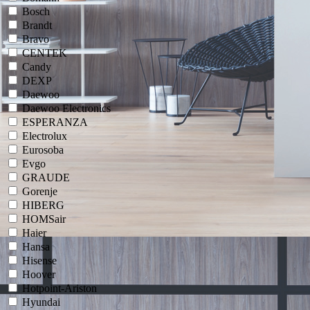
Bosch
Brandt
Bravo
CENTEK
Candy
DEXP
Daewoo
Daewoo Electronics
ESPERANZA
Electrolux
Eurosoba
Evgo
GRAUDE
Gorenje
HIBERG
HOMSair
Haier
Hansa
Hisense
Hoover
Hotpoint-Ariston
Hyundai