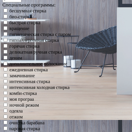
Специальные программы:
бесшумная стирка
био-стирка
быстрая стирка
вращение
гигиеническая стирка с паром
гипоаллергенная стирка
горячая стирка
деликатная/ручная стирка
деним
дополнительное полоскание
ежедневная стирка
замачивание
интенсивная стирка
интенсивная холодная стирка
комби-стирка
моя програа
ночной режим
одеяла
отжим
очистка барабана
паровая стирка