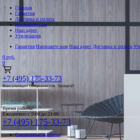
Главная
Гарантия
Доставка и оплата
Напишите нам
Наш адрес
Утилизация
Гарантия
Напишите нам
Наш адрес
Доставка и оплата
Ут
0
руб.
0
+7 (495) 175-33-73
Консультация специалистов. Звоните!
Обратный звонок
Время работы:
Ежедневно с 9:00 до 21:00
+7 (495) 175-33-73
Стиральные машины