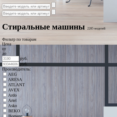
Стиральные машины
2285 моделей
Фильтр по товарам
Цена
от
до
руб.
руб.
Производитель:
AEG
ARESA
ATLANT
AVEX
Ardo
Artel
Asko
BEKO
Bomann