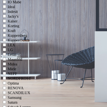
IO Mabe
Ideal
Indesit
Jacky's
Kaiser
Korting
Kraft
Kuppersberg
Kuppersbusch
LEX
LG
Leran
Maunfeld
Midea
Miele
NEFF
NORDFROST
Optima
RENOVA
SCANDILUX
Samsung
Saturn