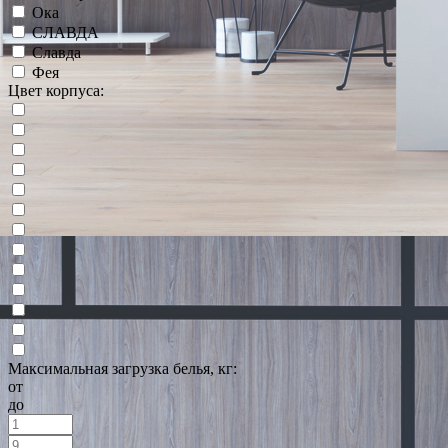
Ока
СЛАВДА
Славда
Фея
Цвет корпуса:
Максимальная загрузка белья, кг:
от
до