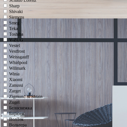
Schaub Lorenz
Sharp
Shivaki
Siemens
Smeg
Teka
Toshiba
V-ZUG
Vestel
Vestfrost
Weissgauff
Whirlpool
Willmark
Winia
Xiaomi
Zanussi
Zarget
Zigmund & Shtain
Zugel
Белоснежка
Бирюса
ВолТек
Вольтера