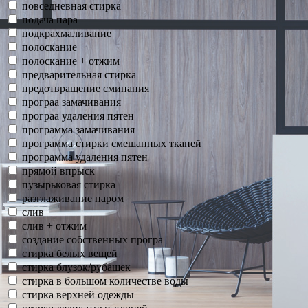
повседневная стирка
подача пара
подкрахмаливание
полоскание
полоскание + отжим
предварительная стирка
предотвращение сминания
програа замачивания
програа удаления пятен
программа замачивания
программа стирки смешанных тканей
программа удаления пятен
прямой впрыск
пузырьковая стирка
разглаживание паром
слив
слив + отжим
создание собственных програ
стирка белых вещей
стирка блузок/рубашек
стирка в большом количестве воды
стирка верхней одежды