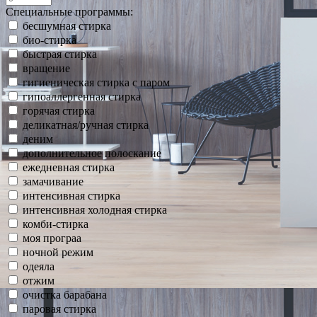
Специальные программы:
бесшумная стирка
био-стирка
быстрая стирка
вращение
гигиеническая стирка с паром
гипоаллергенная стирка
горячая стирка
деликатная/ручная стирка
деним
дополнительное полоскание
ежедневная стирка
замачивание
интенсивная стирка
интенсивная холодная стирка
комби-стирка
моя програа
ночной режим
одеяла
отжим
очистка барабана
паровая стирка