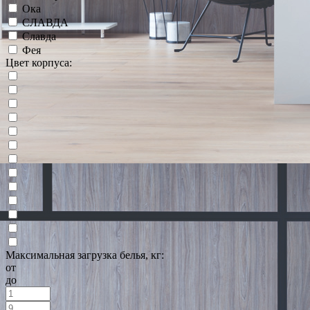
Ока
СЛАВДА
Славда
Фея
Цвет корпуса:
Максимальная загрузка белья, кг:
от
до