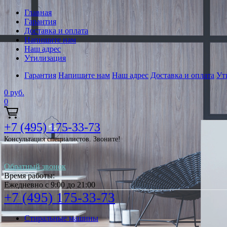
Главная
Гарантия
Доставка и оплата
Напишите нам
Наш адрес
Утилизация
Гарантия
Напишите нам
Наш адрес
Доставка и оплата
Ут
0
руб.
0
+7 (495) 175-33-73
Консультация специалистов. Звоните!
Обратный звонок
Время работы:
Ежедневно с 9:00 до 21:00
+7 (495) 175-33-73
Стиральные машины