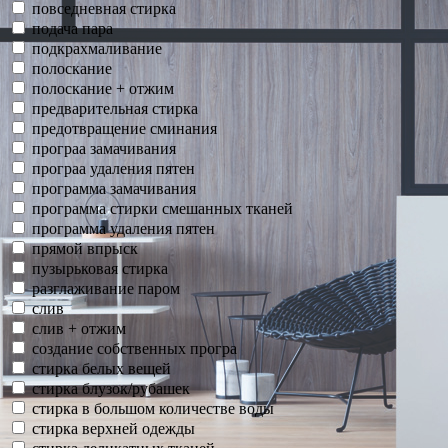
повседневная стирка
подача пара
подкрахмаливание
полоскание
полоскание + отжим
предварительная стирка
предотвращение сминания
програа замачивания
програа удаления пятен
программа замачивания
программа стирки смешанных тканей
программа удаления пятен
прямой впрыск
пузырьковая стирка
разглаживание паром
слив
слив + отжим
создание собственных програ
стирка белых вещей
стирка блузок/рубашек
стирка в большом количестве воды
стирка верхней одежды