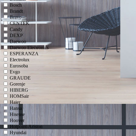
Bosch
Brandt
Bravo
CENTEK
Candy
DEXP
Daewoo
Daewoo Electronics
ESPERANZA
Electrolux
Eurosoba
Evgo
GRAUDE
Gorenje
HIBERG
HOMSair
Haier
Hansa
Hisense
Hoover
Hotpoint-Ariston
Hyundai