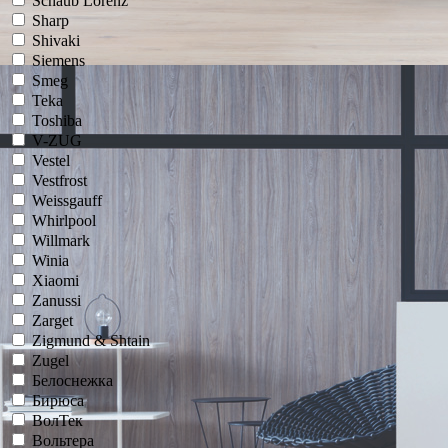
Schaub Lorenz
Sharp
Shivaki
Siemens
Smeg
Teka
Toshiba
V-ZUG
Vestel
Vestfrost
Weissgauff
Whirlpool
Willmark
Winia
Xiaomi
Zanussi
Zarget
Zigmund & Shtain
Zugel
Белоснежка
Бирюса
ВолТек
Вольтера