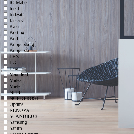
IO Mabe
Ideal
Indesit
Jacky's
Kaiser
Korting
Kraft
Kuppersberg
Kuppersbusch
LEX
LG
Leran
Maunfeld
Midea
Miele
NEFF
NORDFROST
Optima
RENOVA
SCANDILUX
Samsung
Saturn