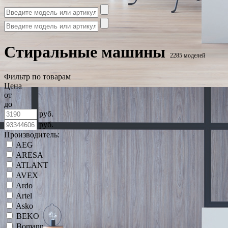
Стиральные машины
2285 моделей
Фильтр по товарам
Цена
от
до
руб.
руб.
Производитель:
AEG
ARESA
ATLANT
AVEX
Ardo
Artel
Asko
BEKO
Bomann