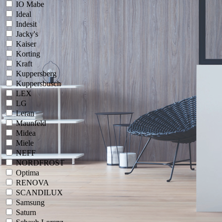
IO Mabe
Ideal
Indesit
Jacky's
Kaiser
Korting
Kraft
Kuppersberg
Kuppersbusch
LEX
LG
Leran
Maunfeld
Midea
Miele
NEFF
NORDFROST
Optima
RENOVA
SCANDILUX
Samsung
Saturn