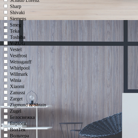
Schaub Lorenz
Sharp
Shivaki
Siemens
Smeg
Teka
Toshiba
V-ZUG
Vestel
Vestfrost
Weissgauff
Whirlpool
Willmark
Winia
Xiaomi
Zanussi
Zarget
Zigmund & Shtain
Zugel
Белоснежка
Бирюса
ВолТек
Вольтера