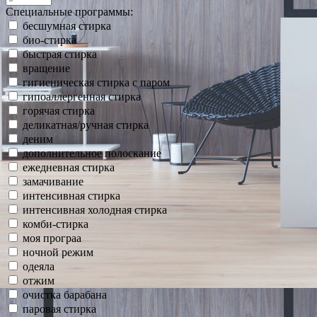
Специальные программы:
бесшумная стирка
био-стирка
быстрая стирка
вращение
гигиеническая стирка с паром
гипоаллергенная стирка
горячая стирка
деликатная/ручная стирка
деним
дополнительное полоскание
ежедневная стирка
замачивание
интенсивная стирка
интенсивная холодная стирка
комби-стирка
моя програа
ночной режим
одеяла
отжим
очистка барабана
паровая стирка