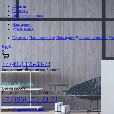
Главная
Гарантия
Доставка и оплата
Напишите нам
Наш адрес
Утилизация
Гарантия
Напишите нам
Наш адрес
Доставка и оплата
Ут
0
руб.
0
+7 (495) 175-33-73
Консультация специалистов. Звоните!
Обратный звонок
Время работы:
Ежедневно с 9:00 до 21:00
+7 (495) 175-33-73
Стиральные машины