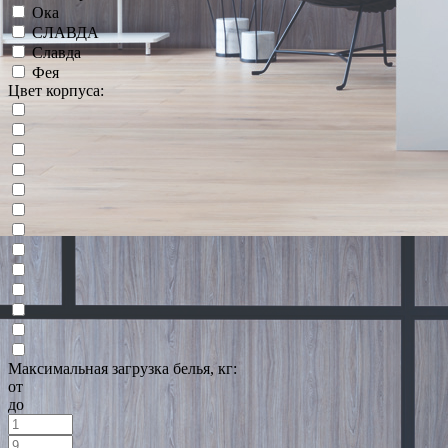
Ока
СЛАВДА
Славда
Фея
Цвет корпуса:
Максимальная загрузка белья, кг:
от
до