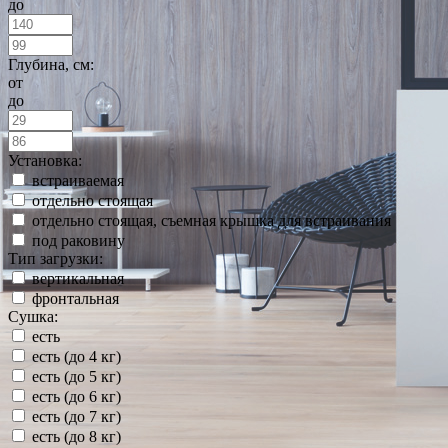
до
Глубина, см:
от
до
Установка:
встраиваемая
отдельно стоящая
отдельно стоящая, съемная крышка для встраивания
под раковину
Тип загрузки:
вертикальная
фронтальная
Сушка:
есть
есть (до 4 кг)
есть (до 5 кг)
есть (до 6 кг)
есть (до 7 кг)
есть (до 8 кг)