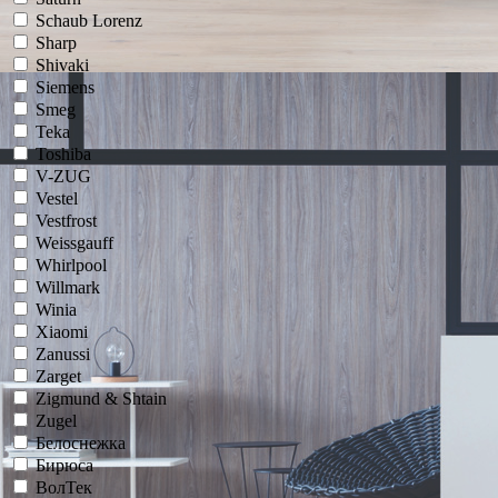
Schaub Lorenz
Sharp
Shivaki
Siemens
Smeg
Teka
Toshiba
V-ZUG
Vestel
Vestfrost
Weissgauff
Whirlpool
Willmark
Winia
Xiaomi
Zanussi
Zarget
Zigmund & Shtain
Zugel
Белоснежка
Бирюса
ВолТек