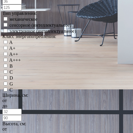
Тип управления:
механическое
сенсорное (интеллектуальное)
электронное (интеллектуальное)
Класс энергопотребления:
A
A+
A++
A+++
B
C
D
G
С
Ширина, см:
от
до
Высота, см:
от