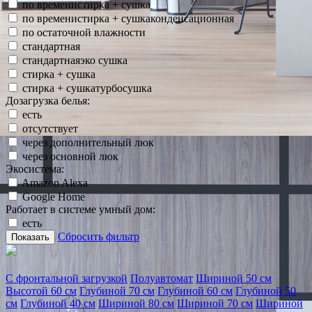
по временистирка + сушка
по временистирка + сушкаконденсационная
по остаточной влажности
стандартная
стандартнаяэко сушка
стирка + сушка
стирка + сушкатурбосушка
Дозагрузка белья:
есть
отсутствует
через дополнительный люк
через основной люк
Экосистема:
Amazon Alexa
Google Home
Работает в системе умный дом:
есть
Сбросить фильтр
Показать
С фронтальной загрузкой
Полуавтомат
Шириной 50 см
Высотой 60 см
Глубиной 70 см
Глубиной 60 см
Глубиной 50
см
Глубиной 40 см
Шириной 80 см
Шириной 70 см
Шириной