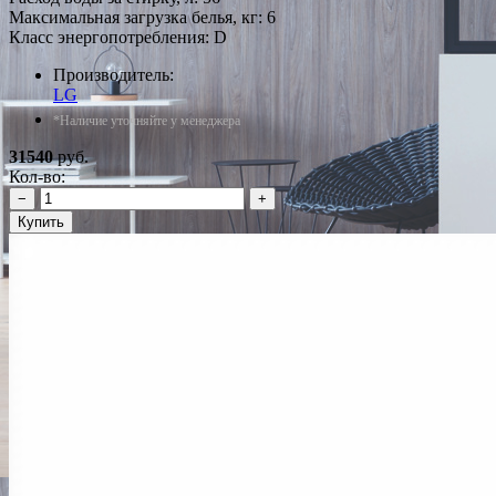
Максимальная загрузка белья, кг: 6
Класс энергопотребления: D
Производитель:
LG
*Наличие уточняйте у менеджера
31540
руб.
Кол-во:
−
+
Купить