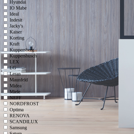
Hyundai
IO Mabe
Ideal
Indesit
Jacky's
Kaiser
Korting
Kraft
Kuppersberg
Kuppersbusch
LEX
LG
Leran
Maunfeld
Midea
Miele
NEFF
NORDFROST
Optima
RENOVA
SCANDILUX
Samsung
Saturn