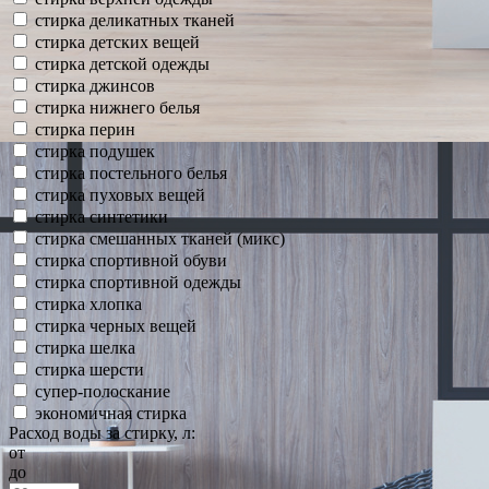
стирка деликатных тканей
стирка детских вещей
стирка детской одежды
стирка джинсов
стирка нижнего белья
стирка перин
стирка подушек
стирка постельного белья
стирка пуховых вещей
стирка синтетики
стирка смешанных тканей (микс)
стирка спортивной обуви
стирка спортивной одежды
стирка хлопка
стирка черных вещей
стирка шелка
стирка шерсти
супер-полоскание
экономичная стирка
Расход воды за стирку, л:
от
до