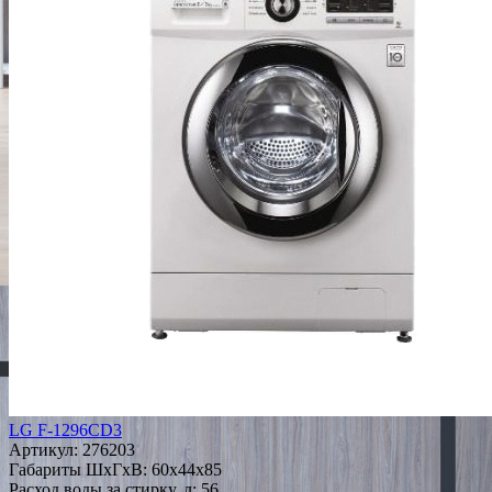
LG F-1296CD3
Артикул:
276203
Габариты ШxГxВ: 60x44x85
Расход воды за стирку, л: 56