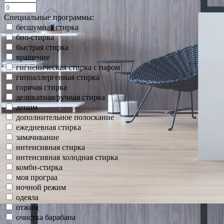
Специальные программы:
бесшумная стирка
био-стирка
быстрая стирка
вращение
гигиеническая стирка с паром
гипоаллергенная стирка
горячая стирка
деликатная/ручная стирка
деним
дополнительное полоскание
ежедневная стирка
замачивание
интенсивная стирка
интенсивная холодная стирка
комби-стирка
моя програа
ночной режим
одеяла
отжим
очистка барабана