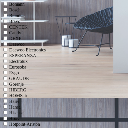
Bomann
Bosch
Brandt
Bravo
CENTEK
Candy
DEXP
Daewoo
Daewoo Electronics
ESPERANZA
Electrolux
Eurosoba
Evgo
GRAUDE
Gorenje
HIBERG
HOMSair
Haier
Hansa
Hisense
Hoover
Hotpoint-Ariston