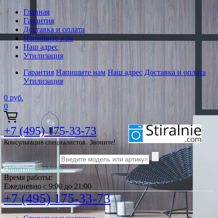
Главная
Гарантия
Доставка и оплата
Напишите нам
Наш адрес
Утилизация
Гарантия
Напишите нам
Наш адрес
Доставка и оплата
Утилизация
0
руб.
0
+7 (495) 175-33-73
Консультация специалистов. Звоните!
Обратный звонок
Время работы:
Ежедневно с 9:00 до 21:00
+7 (495) 175-33-73