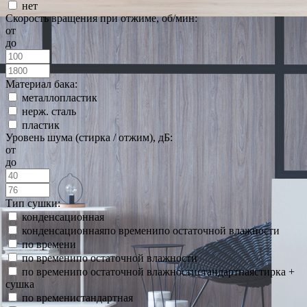
нет
Скорость вращения при отжиме, об/мин:
от
до
Материал бака:
металлопластик
нерж. сталь
пластик
Уровень шума (стирка / отжим), дБ:
от
до
Тип сушки:
конденсационная
конденсационнаяпо временипо остаточной влажности
по времени
по временипо остаточной влажности
по временипо остаточной влажностистандартнаястирка +
сушка
по временистандартная