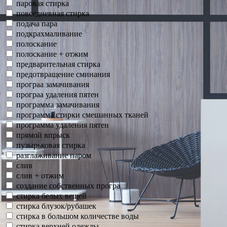
паровая стирка
повседневная стирка
подача пара
подкрахмаливание
полоскание
полоскание + отжим
предварительная стирка
предотвращение сминания
програа замачивания
програа удаления пятен
программа замачивания
программа стирки смешанных тканей
программа удаления пятен
прямой впрыск
пузырьковая стирка
разглаживание паром
слив
слив + отжим
создание собственных програ
стирка белых вещей
стирка блузок/рубашек
стирка в большом количестве воды
стирка верхней одежды