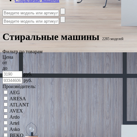
Стиральные машины
Стиральные машины
2285 моделей
Фильтр по товарам
Цена
от
до
руб.
руб.
Производитель:
AEG
ARESA
ATLANT
AVEX
Ardo
Artel
Asko
BEKO