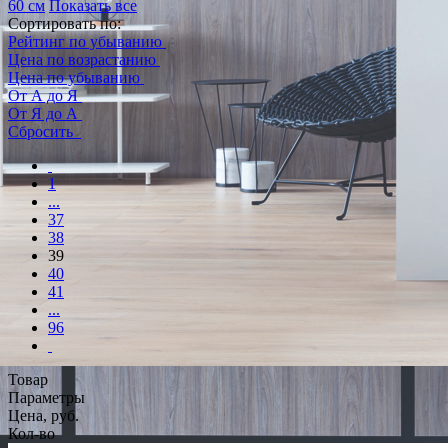
60 см
Показать все
Сортировать по:
Рейтинг по убыванию
Цена по возрастанию
Цена по убыванию
От А до Я
От Я до А
Сбросить
1
...
37
38
39
40
41
...
96
Товар
Параметры
Цена, руб.
Кол-во