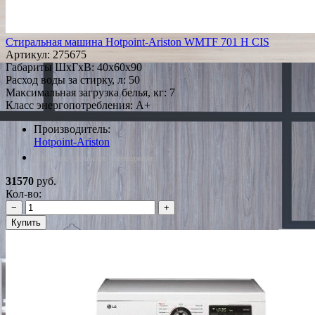
Стиральная машина Hotpoint-Ariston WMTF 701 H CIS
Артикул:
275675
Габариты ШxГxВ: 40x60x90
Расход воды за стирку, л: 50
Максимальная загрузка белья, кг: 7
Класс энергопотребления: A+
Производитель:
Hotpoint-Ariston
*Наличие уточняйте у менеджера
31570
руб.
Кол-во:
−
+
Купить