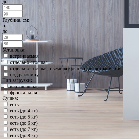
до
Глубина, см:
от
до
Установка:
встраиваемая
отдельно стоящая
отдельно стоящая, съемная крышка для встраивания
под раковину
Тип загрузки:
вертикальная
фронтальная
Сушка:
есть
есть (до 4 кг)
есть (до 5 кг)
есть (до 6 кг)
есть (до 7 кг)
есть (до 8 кг)