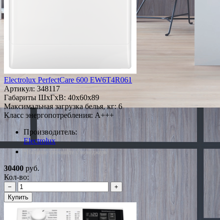
Electrolux PerfectCare 600 EW6T4R061
Артикул:
348117
Габариты ШxГxВ: 40x60x89
Максимальная загрузка белья, кг: 6
Класс энергопотребления: A+++
Производитель:
Electrolux
*Наличие уточняйте у менеджера
30400
руб.
Кол-во:
−
+
Купить