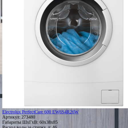
Electrolux PerfectCare 600 EW6S4R26W
Артикул:
273480
Габариты ШxГxВ: 60x38x85
Расход воды за стирку, л: 46