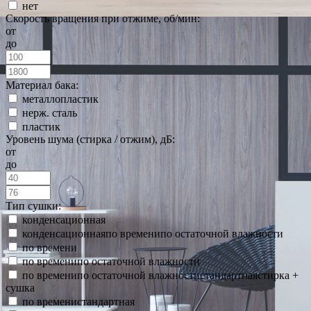
нет
Скорость вращения при отжиме, об/мин:
от
до
Материал бака:
металлопластик
нерж. сталь
пластик
Уровень шума (стирка / отжим), дБ:
от
до
Тип сушки:
конденсационная
конденсационнаяпо временипо остаточной влажности
по времени
по временипо остаточной влажности
по временипо остаточной влажностистандартнаястирка +
сушка
по временистандартная