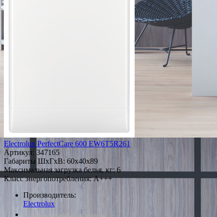
Electrolux PerfectCare 600 EW6T5R261
Артикул:
347165
Габариты ШxГxВ: 60x40x89
Максимальная загрузка белья, кг: 6
Класс энергопотребления: A+++
Производитель:
Electrolux
*Наличие уточняйте у менеджера