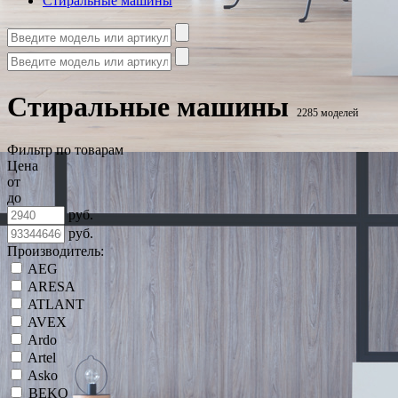
Стиральные машины
Стиральные машины
2285 моделей
Фильтр по товарам
Цена
от
до
руб.
руб.
Производитель:
AEG
ARESA
ATLANT
AVEX
Ardo
Artel
Asko
BEKO