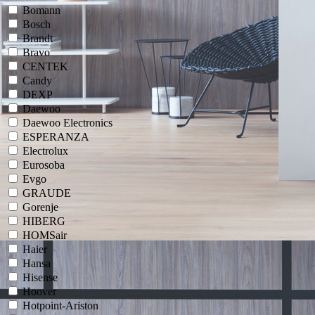
Bomann
Bosch
Brandt
Bravo
CENTEK
Candy
DEXP
Daewoo
Daewoo Electronics
ESPERANZA
Electrolux
Eurosoba
Evgo
GRAUDE
Gorenje
HIBERG
HOMSair
Haier
Hansa
Hisense
Hoover
Hotpoint-Ariston