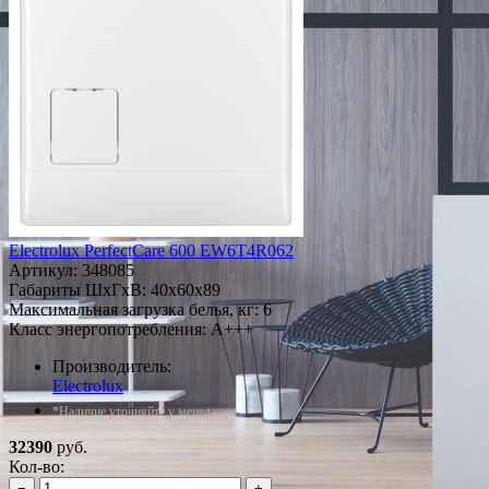
Electrolux PerfectCare 600 EW6T4R062
Артикул:
348085
Габариты ШxГxВ: 40x60x89
Максимальная загрузка белья, кг: 6
Класс энергопотребления: A+++
Производитель:
Electrolux
*Наличие уточняйте у менеджера
32390
руб.
Кол-во:
−
+