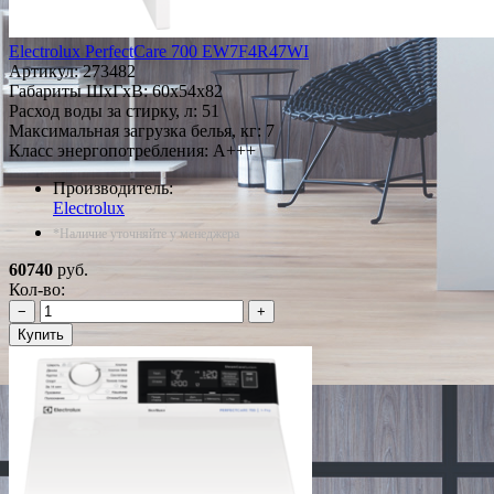
Electrolux PerfectCare 700 EW7F4R47WI
Артикул:
273482
Габариты ШxГxВ: 60x54x82
Расход воды за стирку, л: 51
Максимальная загрузка белья, кг: 7
Класс энергопотребления: A+++
Производитель:
Electrolux
*Наличие уточняйте у менеджера
60740
руб.
Кол-во:
−
+
Купить