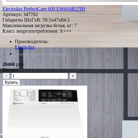
Electrolux PerfectCare 600 EW6S4R27BI
Артикул:
347782
Габариты ШxГxВ: 59.5x47x84.5
Максимальная загрузка белья, кг: 7
Класс энергопотребления: A+++
Производитель:
Electrolux
*Наличие уточняйте у менеджера
20460
руб.
Кол-во:
−
+
Купить