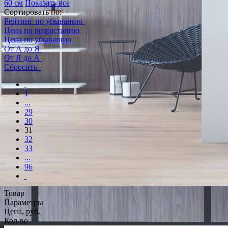
60 см
Показать все
Сортировать по:
Рейтинг по убыванию
Цена по возрастанию
Цена по убыванию
От А до Я
От Я до А
Сбросить
1
...
29
30
31
32
33
...
96
Товар
Параметры
Цена, руб.
Кол-во