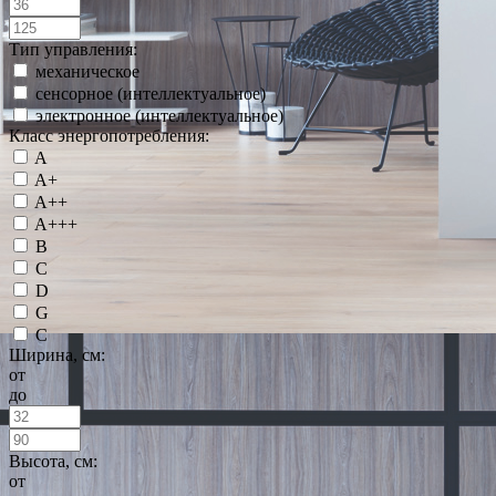
Тип управления:
механическое
сенсорное (интеллектуальное)
электронное (интеллектуальное)
Класс энергопотребления:
A
A+
A++
A+++
B
C
D
G
С
Ширина, см:
от
до
Высота, см:
от