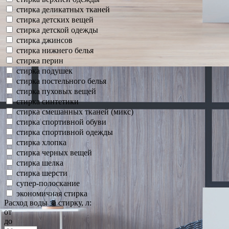
стирка деликатных тканей
стирка детских вещей
стирка детской одежды
стирка джинсов
стирка нижнего белья
стирка перин
стирка подушек
стирка постельного белья
стирка пуховых вещей
стирка синтетики
стирка смешанных тканей (микс)
стирка спортивной обуви
стирка спортивной одежды
стирка хлопка
стирка черных вещей
стирка шелка
стирка шерсти
супер-полоскание
экономичная стирка
Расход воды за стирку, л:
от
до