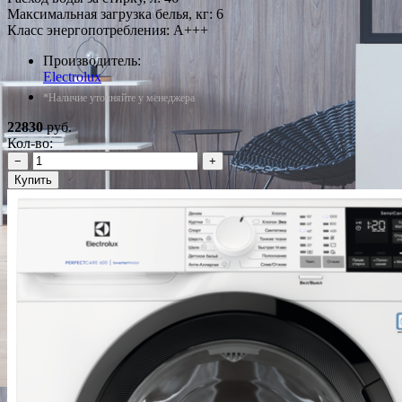
Максимальная загрузка белья, кг: 6
Класс энергопотребления: A+++
Производитель:
Electrolux
*Наличие уточняйте у менеджера
22830
руб.
Кол-во:
−
+
Купить