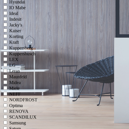
Hyundai
IO Mabe
Ideal
Indesit
Jacky's
Kaiser
Korting
Kraft
Kuppersberg
Kuppersbusch
LEX
LG
Leran
Maunfeld
Midea
Miele
NEFF
NORDFROST
Optima
RENOVA
SCANDILUX
Samsung
Saturn