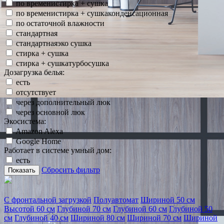
по временистирка + сушка
по временистирка + сушкаконденсационная
по остаточной влажности
стандартная
стандартнаяэко сушка
стирка + сушка
стирка + сушкатурбосушка
Дозагрузка белья:
есть
отсутствует
через дополнительный люк
через основной люк
Экосистема:
Amazon Alexa
Google Home
Работает в системе умный дом:
есть
Сбросить фильтр
Показать
С фронтальной загрузкой
Полуавтомат
Шириной 50 см
Высотой 60 см
Глубиной 70 см
Глубиной 60 см
Глубиной 50
см
Глубиной 40 см
Шириной 80 см
Шириной 70 см
Шириной