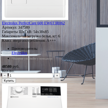
Electrolux PerfectCare 600 EW6T3R062
Артикул:
347589
Габариты ШxГxВ: 54x38x85
Максимальная загрузка белья, кг: 6
Класс энергопотребления: A+++
Производитель:
Electrolux
*Наличие уточняйте у менеджера
48580
руб.
Кол-во:
−
+
Купить