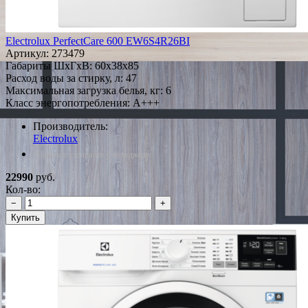
Electrolux PerfectCare 600 EW6S4R26BI
Артикул:
273479
Габариты ШxГxВ: 60x38x85
Расход воды за стирку, л: 47
Максимальная загрузка белья, кг: 6
Класс энергопотребления: A+++
Производитель:
Electrolux
*Наличие уточняйте у менеджера
22990
руб.
Кол-во:
−
+
Купить