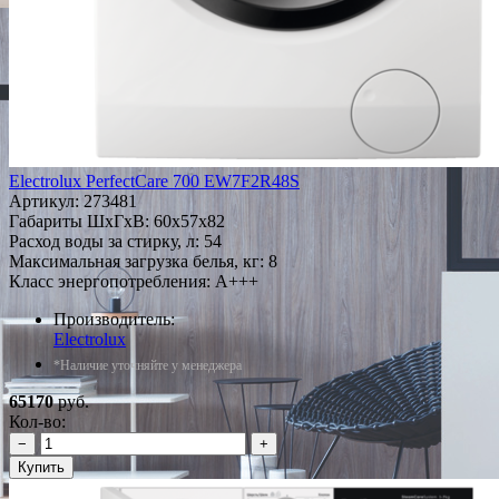
Electrolux PerfectCare 700 EW7F2R48S
Артикул:
273481
Габариты ШxГxВ: 60x57x82
Расход воды за стирку, л: 54
Максимальная загрузка белья, кг: 8
Класс энергопотребления: A+++
Производитель:
Electrolux
*Наличие уточняйте у менеджера
65170
руб.
Кол-во:
−
+
Купить