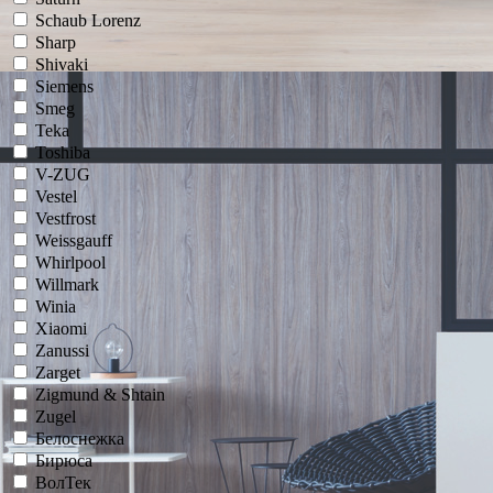
Schaub Lorenz
Sharp
Shivaki
Siemens
Smeg
Teka
Toshiba
V-ZUG
Vestel
Vestfrost
Weissgauff
Whirlpool
Willmark
Winia
Xiaomi
Zanussi
Zarget
Zigmund & Shtain
Zugel
Белоснежка
Бирюса
ВолТек