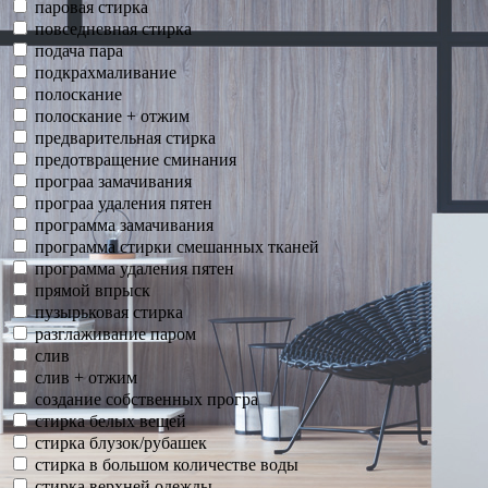
паровая стирка
повседневная стирка
подача пара
подкрахмаливание
полоскание
полоскание + отжим
предварительная стирка
предотвращение сминания
програа замачивания
програа удаления пятен
программа замачивания
программа стирки смешанных тканей
программа удаления пятен
прямой впрыск
пузырьковая стирка
разглаживание паром
слив
слив + отжим
создание собственных програ
стирка белых вещей
стирка блузок/рубашек
стирка в большом количестве воды
стирка верхней одежды