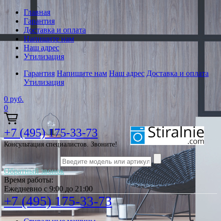
Главная
Гарантия
Доставка и оплата
Напишите нам
Наш адрес
Утилизация
Гарантия
Напишите нам
Наш адрес
Доставка и оплата
Утилизация
0
руб.
0
+7 (495) 175-33-73
Консультация специалистов. Звоните!
Обратный звонок
Время работы:
Ежедневно с 9:00 до 21:00
+7 (495) 175-33-73