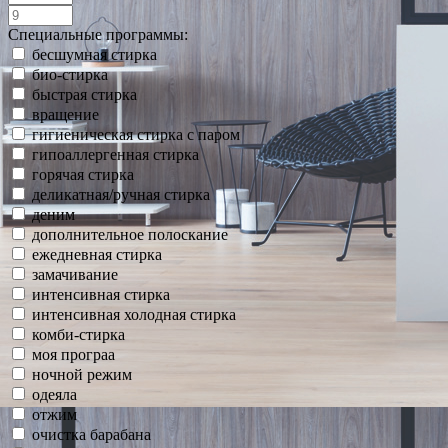
Специальные программы:
бесшумная стирка
био-стирка
быстрая стирка
вращение
гигиеническая стирка с паром
гипоаллергенная стирка
горячая стирка
деликатная/ручная стирка
деним
дополнительное полоскание
ежедневная стирка
замачивание
интенсивная стирка
интенсивная холодная стирка
комби-стирка
моя програа
ночной режим
одеяла
отжим
очистка барабана