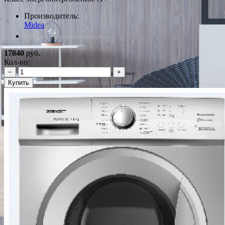
Производитель:
Midea
*Наличие уточняйте у менеджера
17840
руб.
Кол-во:
−
+
Купить