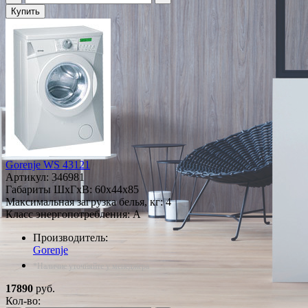
Купить
Gorenje WS 43121
Артикул:
346981
Габариты ШxГxВ: 60x44x85
Максимальная загрузка белья, кг: 4
Класс энергопотребления: A
Производитель:
Gorenje
*Наличие уточняйте у менеджера
17890
руб.
Кол-во: