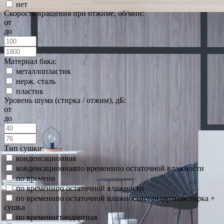
нет
Скорость вращения при отжиме, об/мин:
от
до
Материал бака:
металлопластик
нерж. сталь
пластик
Уровень шума (стирка / отжим), дБ:
от
до
Тип сушки:
конденсационная
конденсационнаяпо временипо остаточной влажности
по времени
по временипо остаточной влажности
по временипо остаточной влажностистандартнаястирка +
сушка
по временистандартная