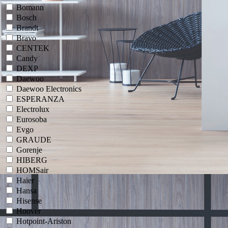
Bomann
Bosch
Brandt
Bravo
CENTEK
Candy
DEXP
Daewoo
Daewoo Electronics
ESPERANZA
Electrolux
Eurosoba
Evgo
GRAUDE
Gorenje
HIBERG
HOMSair
Haier
Hansa
Hisense
Hoover
Hotpoint-Ariston