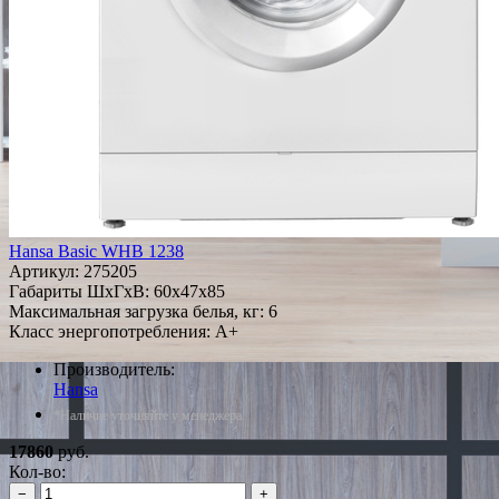
Hansa Basic WHB 1238
Артикул:
275205
Габариты ШxГxВ: 60x47x85
Максимальная загрузка белья, кг: 6
Класс энергопотребления: A+
Производитель:
Hansa
*Наличие уточняйте у менеджера
17860
руб.
Кол-во:
−
+