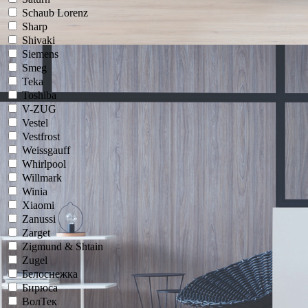
Schaub Lorenz
Sharp
Shivaki
Siemens
Smeg
Teka
Toshiba
V-ZUG
Vestel
Vestfrost
Weissgauff
Whirlpool
Willmark
Winia
Xiaomi
Zanussi
Zarget
Zigmund & Shtain
Zugel
Белоснежка
Бирюса
ВолТек