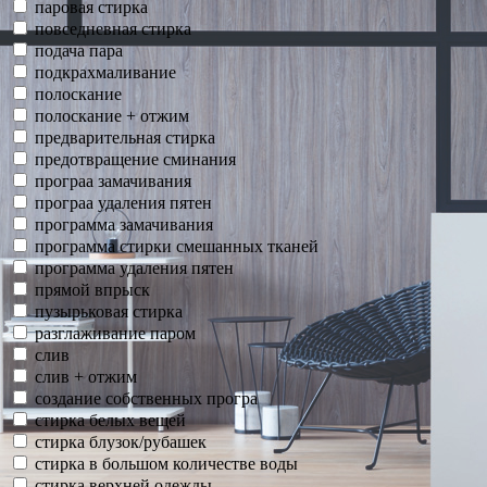
паровая стирка
повседневная стирка
подача пара
подкрахмаливание
полоскание
полоскание + отжим
предварительная стирка
предотвращение сминания
програа замачивания
програа удаления пятен
программа замачивания
программа стирки смешанных тканей
программа удаления пятен
прямой впрыск
пузырьковая стирка
разглаживание паром
слив
слив + отжим
создание собственных програ
стирка белых вещей
стирка блузок/рубашек
стирка в большом количестве воды
стирка верхней одежды