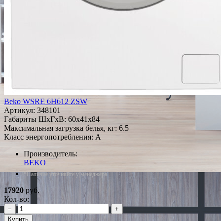
Beko WSRE 6H612 ZSW
Артикул:
348101
Габариты ШxГxВ: 60x41x84
Максимальная загрузка белья, кг: 6.5
Класс энергопотребления: A
Производитель:
BEKO
*Наличие уточняйте у менеджера
17920
руб.
Кол-во:
−
+
Купить