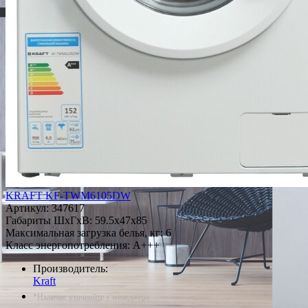
KRAFT KF-TWM6105DW
Артикул:
347617
Габариты ШxГxВ: 59.5x47x85
Максимальная загрузка белья, кг: 6
Класс энергопотребления: A+++
Производитель:
Kraft
*Наличие уточняйте у менеджера