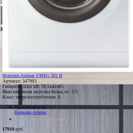
Hotpoint-Ariston VMSG 501 B
Артикул:
347993
Габариты ШxГxВ: 59.5x42x85
Максимальная загрузка белья, кг: 5.5
Класс энергопотребления: A
Производитель:
Hotpoint-Ariston
*Наличие уточняйте у менеджера
17910
руб.