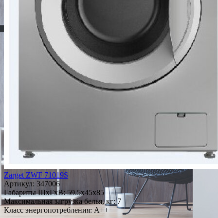
Zarget ZWF 71019S
Артикул:
347006
Габариты ШxГxВ: 59.5x45x85
Максимальная загрузка белья, кг: 7
Класс энергопотребления: A++