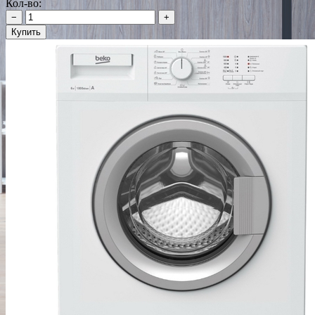
Кол-во:
−
+
Купить