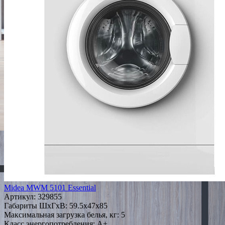
Midea MWM 5101 Essential
Артикул:
329855
Габариты ШxГxВ: 59.5x47x85
Максимальная загрузка белья, кг: 5
Класс энергопотребления: A+