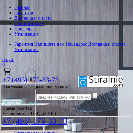
Главная
Гарантия
Доставка и оплата
Напишите нам
Наш адрес
Утилизация
Гарантия
Напишите нам
Наш адрес
Доставка и оплата
Утилизация
0
руб.
0
+7 (495) 175-33-73
Консультация специалистов. Звоните!
Обратный звонок
Время работы:
Ежедневно с 9:00 до 21:00
+7 (495) 175-33-73