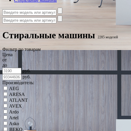
Стиральные машины
Стиральные машины
2285 моделей
Фильтр по товарам
Цена
от
до
руб.
руб.
Производитель:
AEG
ARESA
ATLANT
AVEX
Ardo
Artel
Asko
BEKO