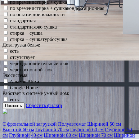
по временистирка + сушка
по временистирка + сушкаконденсационная
по остаточной влажности
стандартная
стандартнаяэко сушка
стирка + сушка
стирка + сушкатурбосушка
Дозагрузка белья:
есть
отсутствует
через дополнительный люк
через основной люк
Экосистема:
Amazon Alexa
Google Home
Работает в системе умный дом:
есть
Сбросить фильтр
Показать
С фронтальной загрузкой
Полуавтомат
Шириной 50 см
Высотой 60 см
Глубиной 70 см
Глубиной 60 см
Глубиной 50
см
Глубиной 40 см
Шириной 80 см
Шириной 70 см
Шириной