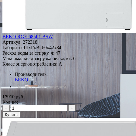
BEKO RGE 685P1 BSW
Артикул:
272318
Габариты ШxГxВ: 60x42x84
Расход воды за стирку, л: 47
Максимальная загрузка белья, кг: 6
Класс энергопотребления: A
Производитель:
BEKO
*Наличие уточняйте у менеджера
17910
руб.
Кол-во:
−
+
Купить