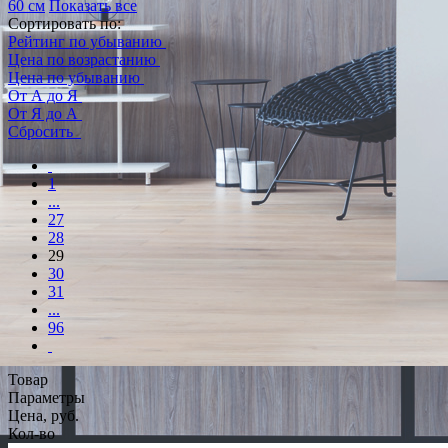
60 см
Показать все
Сортировать по:
Рейтинг по убыванию
Цена по возрастанию
Цена по убыванию
От А до Я
От Я до А
Сбросить
1
...
27
28
29
30
31
...
96
Товар
Параметры
Цена, руб.
Кол-во