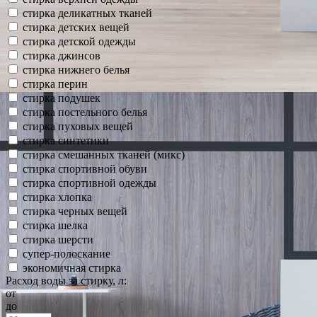
стирка деликатных тканей
стирка детских вещей
стирка детской одежды
стирка джинсов
стирка нижнего белья
стирка перин
стирка подушек
стирка постельного белья
стирка пуховых вещей
стирка синтетики
стирка смешанных тканей (микс)
стирка спортивной обуви
стирка спортивной одежды
стирка хлопка
стирка черных вещей
стирка шелка
стирка шерсти
супер-полоскание
экономичная стирка
Расход воды за стирку, л:
от
до