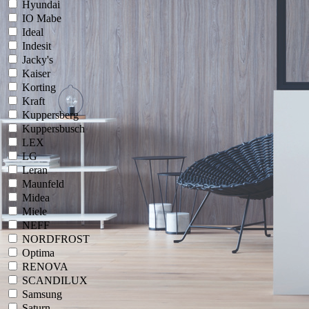
Hyundai
IO Mabe
Ideal
Indesit
Jacky's
Kaiser
Korting
Kraft
Kuppersberg
Kuppersbusch
LEX
LG
Leran
Maunfeld
Midea
Miele
NEFF
NORDFROST
Optima
RENOVA
SCANDILUX
Samsung
Saturn