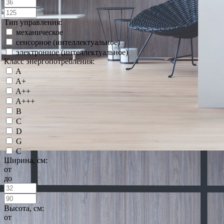
Тип управления:
механическое
сенсорное (интеллектуальное)
электронное (интеллектуальное)
Класс энергопотребления:
A
A+
A++
A+++
B
C
D
G
С
Ширина, см:
от
до
Высота, см:
от