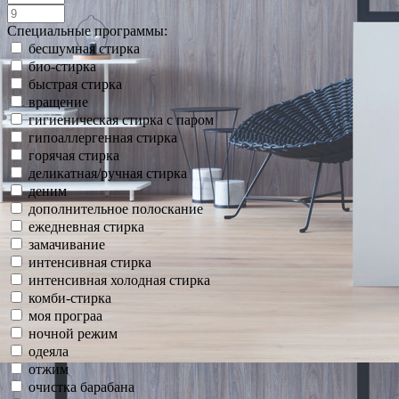
Специальные программы:
бесшумная стирка
био-стирка
быстрая стирка
вращение
гигиеническая стирка с паром
гипоаллергенная стирка
горячая стирка
деликатная/ручная стирка
деним
дополнительное полоскание
ежедневная стирка
замачивание
интенсивная стирка
интенсивная холодная стирка
комби-стирка
моя програа
ночной режим
одеяла
отжим
очистка барабана