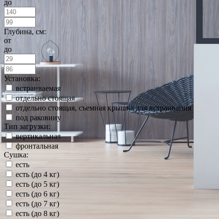
до
Глубина, см:
от
до
Установка:
встраиваемая
отдельно стоящая
отдельно стоящая, съемная крышка для встраивания
под раковину
Тип загрузки:
вертикальная
фронтальная
Сушка:
есть
есть (до 4 кг)
есть (до 5 кг)
есть (до 6 кг)
есть (до 7 кг)
есть (до 8 кг)