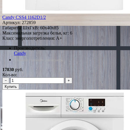
Candy CSS4 1162D1/2
Артикул:
272859
Габариты ШxГxВ: 60x40x85
Максимальная загрузка белья, кг: 6
Класс энергопотребления: A+
Производитель:
Candy
*Наличие уточняйте у менеджера
17830
руб.
Кол-во:
−
+
Купить