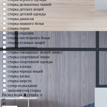
стирка деликатных тканей
стирка детских вещей
стирка детской одежды
стирка джинсов
стирка нижнего белья
стирка перин
стирка подушек
стирка постельного белья
стирка пуховых вещей
стирка синтетики
стирка смешанных тканей (микс)
стирка спортивной обуви
стирка спортивной одежды
стирка хлопка
стирка черных вещей
стирка шелка
стирка шерсти
супер-полоскание
экономичная стирка
Расход воды за стирку, л:
от
до