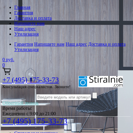
Главная
Гарантия
Доставка и оплата
Напишите нам
Наш адрес
Утилизация
Гарантия
Напишите нам
Наш адрес
Доставка и оплата
Утилизация
0
руб.
0
+7 (495) 175-33-73
Консультация специалистов. Звоните!
Обратный звонок
Время работы:
Ежедневно с 9:00 до 21:00
+7 (495) 175-33-73