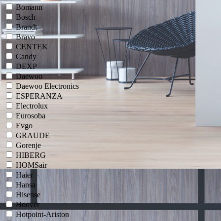
Bomann
Bosch
Brandt
Bravo
CENTEK
Candy
DEXP
Daewoo
Daewoo Electronics
ESPERANZA
Electrolux
Eurosoba
Evgo
GRAUDE
Gorenje
HIBERG
HOMSair
Haier
Hansa
Hisense
Hoover
Hotpoint-Ariston