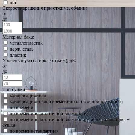
нет
Скорость вращения при отжиме, об/мин:
от
до
Материал бака:
металлопластик
нерж. сталь
пластик
Уровень шума (стирка / отжим), дБ:
от
до
Тип сушки:
конденсационная
конденсационнаяпо временипо остаточной влажности
по времени
по временипо остаточной влажности
по временипо остаточной влажностистандартнаястирка +
сушка
по временистандартная