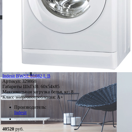
Indesit BWSE 81082 L B
Артикул:
329868
Габариты ШxГxВ: 60x54x85
Максимальная загрузка белья, кг: 8
Класс энергопотребления: A+
Производитель:
Indesit
*Наличие уточняйте у менеджера
40520
руб.