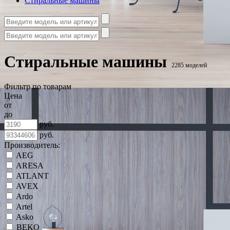
Стиральные машины
Стиральные машины
2285 моделей
Фильтр по товарам
Цена
от
до
руб.
руб.
Производитель:
AEG
ARESA
ATLANT
AVEX
Ardo
Artel
Asko
BEKO