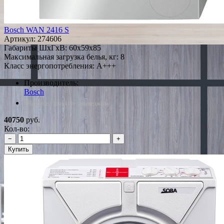
Bosch WAN 2416 S
Артикул:
274606
Габариты ШxГxВ: 60x59x85
Максимальная загрузка белья, кг: 8
Класс энергопотребления: A+++
Производитель:
Bosch
*Наличие уточняйте у менеджера
40750
руб.
Кол-во:
−
+
Купить