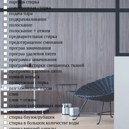
паровая стирка
повседневная стирка
подача пара
подкрахмаливание
полоскание
полоскание + отжим
предварительная стирка
предотвращение сминания
програа замачивания
програа удаления пятен
программа замачивания
программа стирки смешанных тканей
программа удаления пятен
прямой впрыск
пузырьковая стирка
разглаживание паром
слив
слив + отжим
создание собственных програ
стирка белых вещей
стирка блузок/рубашек
стирка в большом количестве воды
стирка верхней одежды