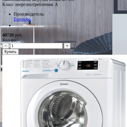
Класс энергопотребления: A
Производитель:
Eurosoba
*Наличие уточняйте у менеджера
40720
руб.
Кол-во:
−
+
Купить