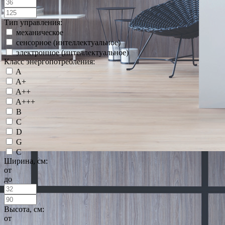
Тип управления:
механическое
сенсорное (интеллектуальное)
электронное (интеллектуальное)
Класс энергопотребления:
A
A+
A++
A+++
B
C
D
G
С
Ширина, см:
от
до
Высота, см:
от