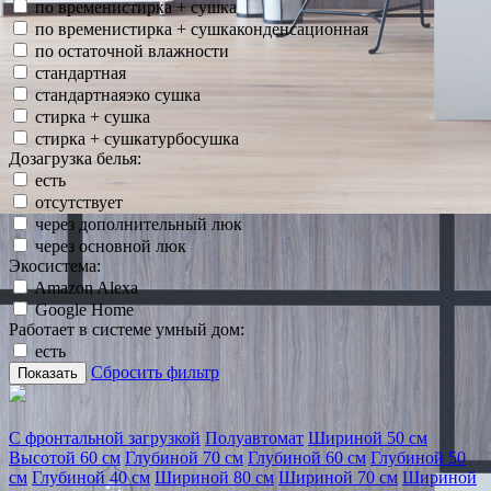
по временистирка + сушка
по временистирка + сушкаконденсационная
по остаточной влажности
стандартная
стандартнаяэко сушка
стирка + сушка
стирка + сушкатурбосушка
Дозагрузка белья:
есть
отсутствует
через дополнительный люк
через основной люк
Экосистема:
Amazon Alexa
Google Home
Работает в системе умный дом:
есть
Сбросить фильтр
Показать
С фронтальной загрузкой
Полуавтомат
Шириной 50 см
Высотой 60 см
Глубиной 70 см
Глубиной 60 см
Глубиной 50
см
Глубиной 40 см
Шириной 80 см
Шириной 70 см
Шириной