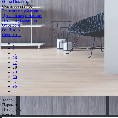
60 см
Показать все
Сортировать по:
Рейтинг по убыванию
Цена по возрастанию
Цена по убыванию
От А до Я
От Я до А
Сбросить
1
...
26
27
28
29
30
...
96
Товар
Параметры
Цена, руб.
Кол-во