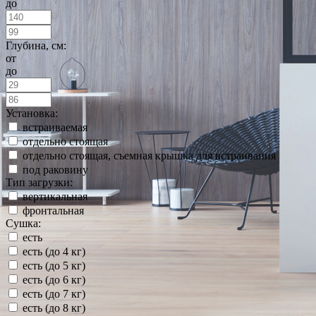
до
Глубина, см:
от
до
Установка:
встраиваемая
отдельно стоящая
отдельно стоящая, съемная крышка для встраивания
под раковину
Тип загрузки:
вертикальная
фронтальная
Сушка:
есть
есть (до 4 кг)
есть (до 5 кг)
есть (до 6 кг)
есть (до 7 кг)
есть (до 8 кг)