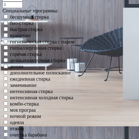
Специальные программы:
бесшумная стирка
био-стирка
быстрая стирка
вращение
гигиеническая стирка с паром
гипоаллергенная стирка
горячая стирка
деликатная/ручная стирка
деним
дополнительное полоскание
ежедневная стирка
замачивание
интенсивная стирка
интенсивная холодная стирка
комби-стирка
моя програа
ночной режим
одеяла
отжим
очистка барабана