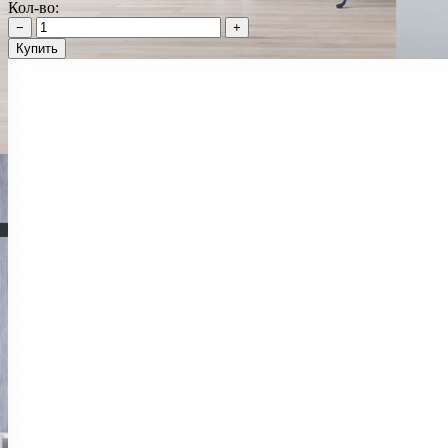
Кол-во:
−
+
Купить