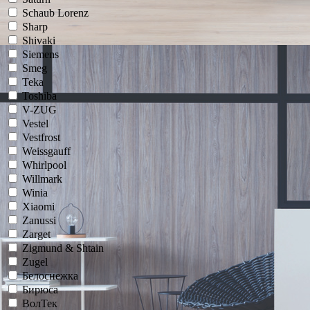
Schaub Lorenz
Sharp
Shivaki
Siemens
Smeg
Teka
Toshiba
V-ZUG
Vestel
Vestfrost
Weissgauff
Whirlpool
Willmark
Winia
Xiaomi
Zanussi
Zarget
Zigmund & Shtain
Zugel
Белоснежка
Бирюса
ВолТек