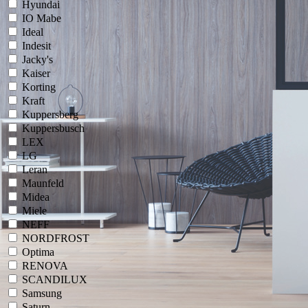
Hyundai
IO Mabe
Ideal
Indesit
Jacky's
Kaiser
Korting
Kraft
Kuppersberg
Kuppersbusch
LEX
LG
Leran
Maunfeld
Midea
Miele
NEFF
NORDFROST
Optima
RENOVA
SCANDILUX
Samsung
Saturn