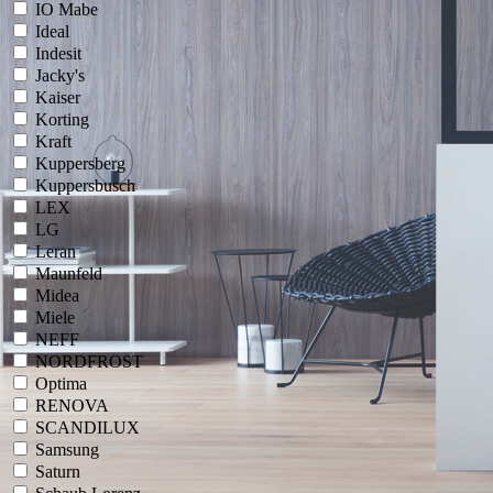
IO Mabe
Ideal
Indesit
Jacky's
Kaiser
Korting
Kraft
Kuppersberg
Kuppersbusch
LEX
LG
Leran
Maunfeld
Midea
Miele
NEFF
NORDFROST
Optima
RENOVA
SCANDILUX
Samsung
Saturn