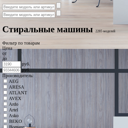
Стиральные машины
2285 моделей
Фильтр по товарам
Цена
от
до
руб.
руб.
Производитель:
AEG
ARESA
ATLANT
AVEX
Ardo
Artel
Asko
BEKO
Bomann