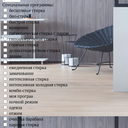
Специальные программы:
бесшумная стирка
био-стирка
быстрая стирка
вращение
гигиеническая стирка с паром
гипоаллергенная стирка
горячая стирка
деликатная/ручная стирка
деним
дополнительное полоскание
ежедневная стирка
замачивание
интенсивная стирка
интенсивная холодная стирка
комби-стирка
моя програа
ночной режим
одеяла
отжим
очистка барабана
паровая стирка