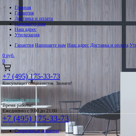
Главная
Гарантия
Доставка и оплата
Напишите нам
Наш адрес
Утилизация
Гарантия
Напишите нам
Наш адрес
Доставка и оплата
Ут
0
руб.
0
+7 (495) 175-33-73
Консультация специалистов. Звоните!
Обратный звонок
Время работы:
Ежедневно с 9:00 до 21:00
+7 (495) 175-33-73
Стиральные машины