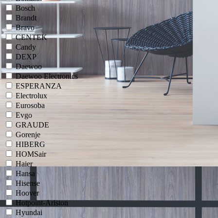
Bosch
Brandt
Bravo
CENTEK
Candy
DEXP
Daewoo
Daewoo Electronics
ESPERANZA
Electrolux
Eurosoba
Evgo
GRAUDE
Gorenje
HIBERG
HOMSair
Haier
Hansa
Hisense
Hoover
Hotpoint-Ariston
Hyundai