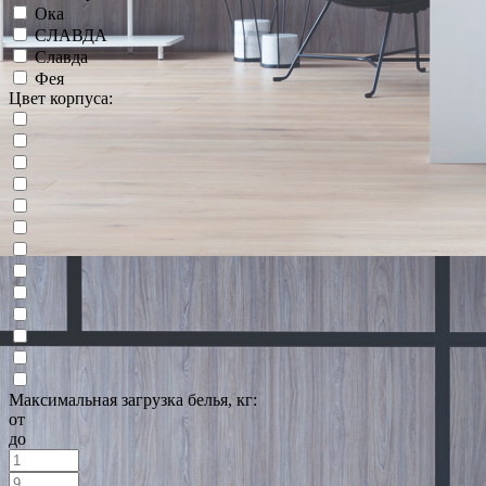
Ока
СЛАВДА
Славда
Фея
Цвет корпуса:
Максимальная загрузка белья, кг:
от
до