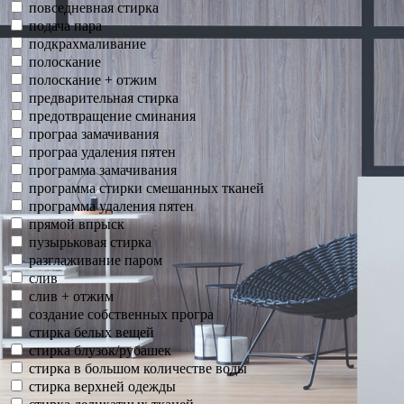
повседневная стирка
подача пара
подкрахмаливание
полоскание
полоскание + отжим
предварительная стирка
предотвращение сминания
програа замачивания
програа удаления пятен
программа замачивания
программа стирки смешанных тканей
программа удаления пятен
прямой впрыск
пузырьковая стирка
разглаживание паром
слив
слив + отжим
создание собственных програ
стирка белых вещей
стирка блузок/рубашек
стирка в большом количестве воды
стирка верхней одежды