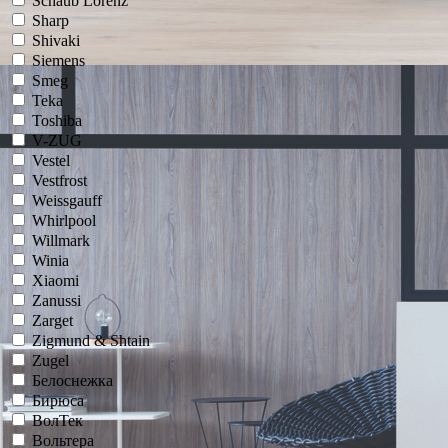
Schaub Lorenz
Sharp
Shivaki
Siemens
Smeg
Teka
Toshiba
V-ZUG
Vestel
Vestfrost
Weissgauff
Whirlpool
Willmark
Winia
Xiaomi
Zanussi
Zarget
Zigmund & Shtain
Zugel
Белоснежка
Бирюса
ВолТек
Вольтера