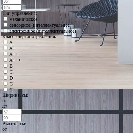
Тип управления:
механическое
сенсорное (интеллектуальное)
электронное (интеллектуальное)
Класс энергопотребления:
A
A+
A++
A+++
B
C
D
G
С
Ширина, см:
от
до
Высота, см:
от