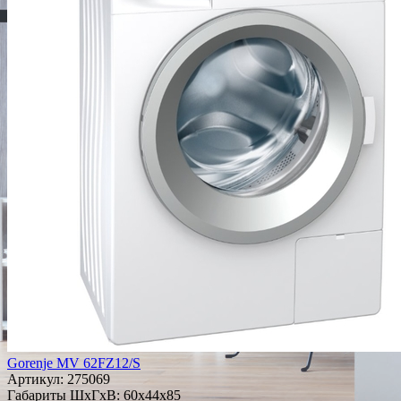
Gorenje MV 62FZ12/S
Артикул:
275069
Габариты ШxГxВ: 60x44x85