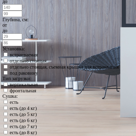
до
Глубина, см:
от
до
Установка:
встраиваемая
отдельно стоящая
отдельно стоящая, съемная крышка для встраивания
под раковину
Тип загрузки:
вертикальная
фронтальная
Сушка:
есть
есть (до 4 кг)
есть (до 5 кг)
есть (до 6 кг)
есть (до 7 кг)
есть (до 8 кг)