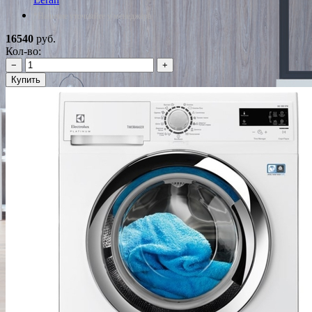
*Наличие уточняйте у менеджера
16540
руб.
Кол-во:
−
+
Купить