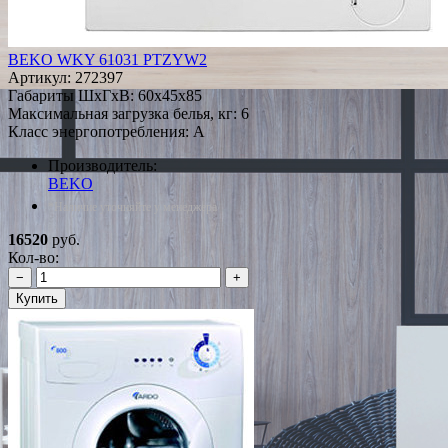
BEKO WKY 61031 PTZYW2
Артикул:
272397
Габариты ШxГxВ: 60x45x85
Максимальная загрузка белья, кг: 6
Класс энергопотребления: A
Производитель:
BEKO
*Наличие уточняйте у менеджера
16520
руб.
Кол-во:
−
+
Купить