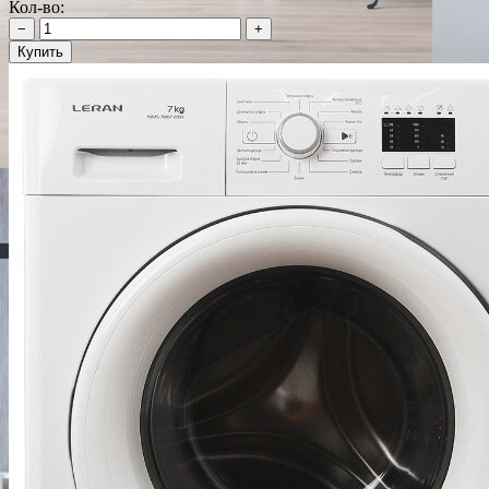
Кол-во:
−
+
Купить