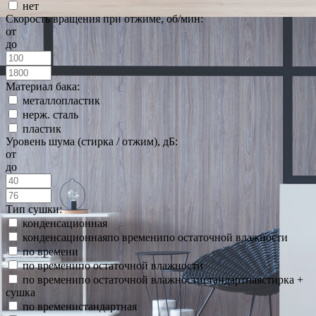
нет
Скорость вращения при отжиме, об/мин:
от
до
Материал бака:
металлопластик
нерж. сталь
пластик
Уровень шума (стирка / отжим), дБ:
от
до
Тип сушки:
конденсационная
конденсационнаяпо временипо остаточной влажности
по времени
по временипо остаточной влажности
по временипо остаточной влажностистандартнаястирка +
сушка
по временистандартная