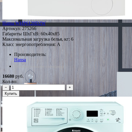
Hansa WHP6120D2W
Артикул:
275266
Габариты ШxГxВ: 60x40x85
Максимальная загрузка белья, кг: 6
Класс энергопотребления: A
Производитель:
Hansa
*Наличие уточняйте у менеджера
16680
руб.
Кол-во:
−
+
Купить