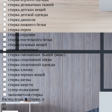
стирка деликатных тканей
стирка детских вещей
стирка детской одежды
стирка джинсов
стирка нижнего белья
стирка перин
стирка подушек
стирка постельного белья
стирка пуховых вещей
стирка синтетики
стирка смешанных тканей (микс)
стирка спортивной обуви
стирка спортивной одежды
стирка хлопка
стирка черных вещей
стирка шелка
стирка шерсти
супер-полоскание
экономичная стирка
Расход воды за стирку, л:
от
до