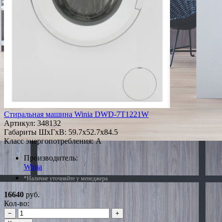
Стиральная машина Winia DWD-7T1221W
Артикул:
348132
Габариты ШxГxВ: 59.7x52.7x84.5
Класс энергопотребления: A
Производитель:
Winia
*Наличие уточняйте у менеджера
16640
руб.
Кол-во:
−
+