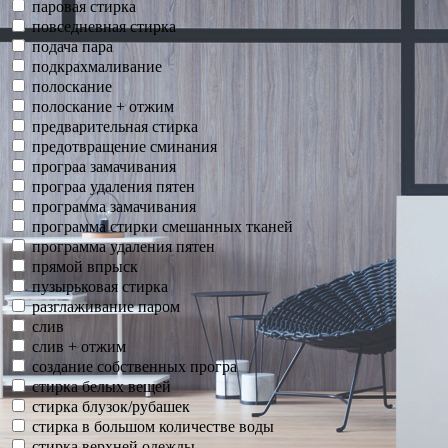
паровая стирка
повседневная стирка
подача пара
подкрахмаливание
полоскание
полоскание + отжим
предварительная стирка
предотвращение сминания
програа замачивания
програа удаления пятен
программа замачивания
программа стирки смешанных тканей
программа удаления пятен
прямой впрыск
пузырьковая стирка
разглаживание паром
слив
слив + отжим
создание собственных програ
стирка белых вещей
стирка блузок/рубашек
стирка в большом количестве воды
стирка верхней одежды