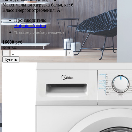
Максимальная загрузка белья, кг: 6
Класс энергопотребления: A+
Производитель:
Hotpoint-Ariston
*Наличие уточняйте у менеджера
16680
руб.
Кол-во:
−
+
Купить