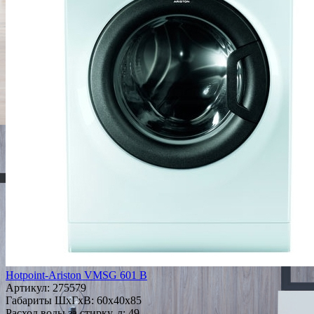
Hotpoint-Ariston VMSG 601 B
Артикул:
275579
Габариты ШxГxВ: 60x40x85
Расход воды за стирку, л: 49