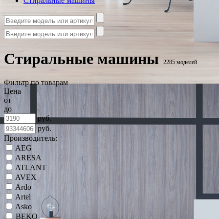
Стиральные машины
Стиральные машины
2285 моделей
Фильтр по товарам
Цена
от
до
руб.
руб.
Производитель:
AEG
ARESA
ATLANT
AVEX
Ardo
Artel
Asko
BEKO