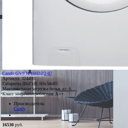
Candy GVS34 116D2/2-07
Артикул:
324490
Габариты ШxГxВ: 60x34x85
Максимальная загрузка белья, кг: 6
Класс энергопотребления: A++
Производитель:
Candy
*Наличие уточняйте у менеджера
16530
руб.