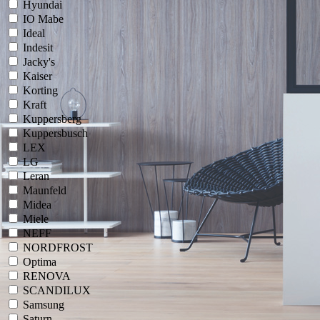
Hyundai
IO Mabe
Ideal
Indesit
Jacky's
Kaiser
Korting
Kraft
Kuppersberg
Kuppersbusch
LEX
LG
Leran
Maunfeld
Midea
Miele
NEFF
NORDFROST
Optima
RENOVA
SCANDILUX
Samsung
Saturn