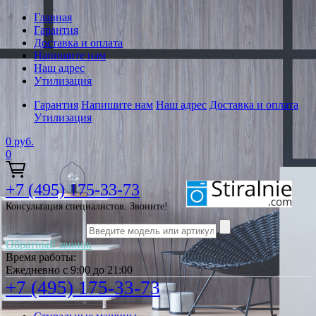
Главная
Гарантия
Доставка и оплата
Напишите нам
Наш адрес
Утилизация
Гарантия
Напишите нам
Наш адрес
Доставка и оплата
Утилизация
0
руб.
0
+7 (495) 175-33-73
Консультация специалистов. Звоните!
Обратный звонок
Время работы:
Ежедневно с 9:00 до 21:00
+7 (495) 175-33-73