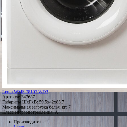
Leran WMS 78107 WD3
Артикул:
347687
Габариты ШxГxВ: 59.5x42x83.7
Максимальная загрузка белья, кг: 7
Класс энергопотребления: A
Производитель:
Leran