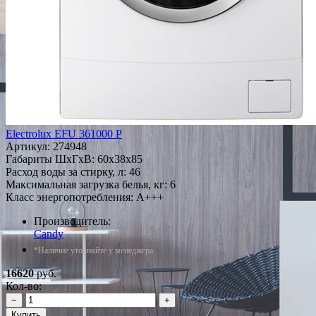
Electrolux EFU 361000 P
Артикул:
274948
Габариты ШxГxВ: 60x38x85
Расход воды за стирку, л: 46
Максимальная загрузка белья, кг: 6
Класс энергопотребления: A+++
Производитель:
Candy
*Наличие уточняйте у менеджера
16620
руб.
Кол-во:
−
+
Купить