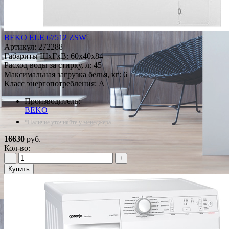
BEKO ELE 67512 ZSW
Артикул:
272288
Габариты ШxГxВ: 60x40x84
Расход воды за стирку, л: 45
Максимальная загрузка белья, кг: 6
Класс энергопотребления: A
Производитель:
BEKO
*Наличие уточняйте у менеджера
16630
руб.
Кол-во:
−
+
Купить