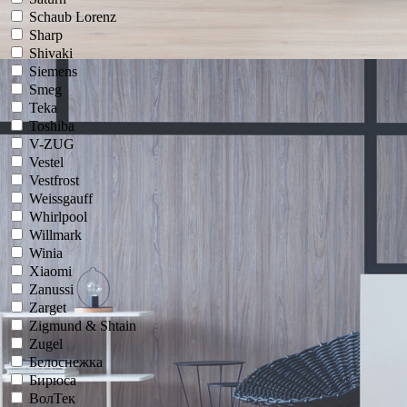
Schaub Lorenz
Sharp
Shivaki
Siemens
Smeg
Teka
Toshiba
V-ZUG
Vestel
Vestfrost
Weissgauff
Whirlpool
Willmark
Winia
Xiaomi
Zanussi
Zarget
Zigmund & Shtain
Zugel
Белоснежка
Бирюса
ВолТек