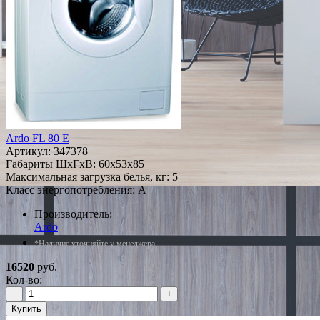
Ardo FL 80 E
Артикул:
347378
Габариты ШxГxВ: 60x53x85
Максимальная загрузка белья, кг: 5
Класс энергопотребления: A
Производитель:
Ardo
*Наличие уточняйте у менеджера
16520
руб.
Кол-во:
−
+
Купить