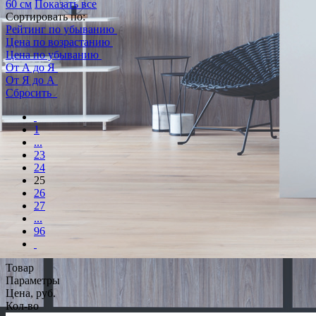
60 см
Показать все
Сортировать по:
Рейтинг по убыванию
Цена по возрастанию
Цена по убыванию
От А до Я
От Я до А
Сбросить
1
...
23
24
25
26
27
...
96
Товар
Параметры
Цена, руб.
Кол-во