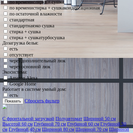
по временистирка + сушка
по временистирка + сушкаконденсационная
по остаточной влажности
стандартная
стандартнаяэко сушка
стирка + сушка
стирка + сушкатурбосушка
Дозагрузка белья:
есть
отсутствует
через дополнительный люк
через основной люк
Экосистема:
Amazon Alexa
Google Home
Работает в системе умный дом:
есть
Сбросить фильтр
Показать
С фронтальной загрузкой
Полуавтомат
Шириной 50 см
Высотой 60 см
Глубиной 70 см
Глубиной 60 см
Глубиной 50
см
Глубиной 40 см
Шириной 80 см
Шириной 70 см
Шириной