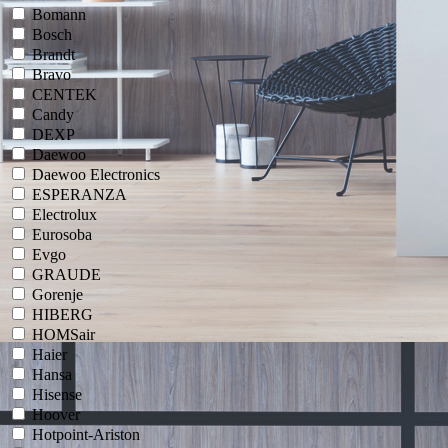
Bomann
Bosch
Brandt
Bravo
CENTEK
Candy
DEXP
Daewoo
Daewoo Electronics
ESPERANZA
Electrolux
Eurosoba
Evgo
GRAUDE
Gorenje
HIBERG
HOMSair
Haier
Hansa
Hisense
Hoover
Hotpoint-Ariston