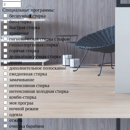
Специальные программы:
бесшумная стирка
био-стирка
быстрая стирка
вращение
гигиеническая стирка с паром
гипоаллергенная стирка
горячая стирка
деликатная/ручная стирка
деним
дополнительное полоскание
ежедневная стирка
замачивание
интенсивная стирка
интенсивная холодная стирка
комби-стирка
моя програа
ночной режим
одеяла
отжим
очистка барабана