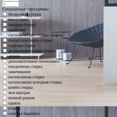
Специальные программы:
бесшумная стирка
био-стирка
быстрая стирка
вращение
гигиеническая стирка с паром
гипоаллергенная стирка
горячая стирка
деликатная/ручная стирка
деним
дополнительное полоскание
ежедневная стирка
замачивание
интенсивная стирка
интенсивная холодная стирка
комби-стирка
моя програа
ночной режим
одеяла
отжим
очистка барабана