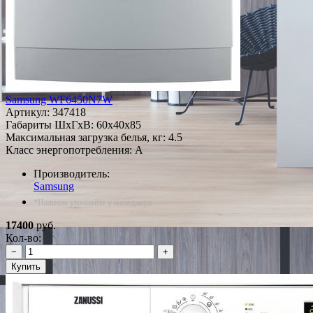
Samsung WF6450N7W
Артикул:
347418
Габариты ШxГxВ: 60x40x85
Максимальная загрузка белья, кг: 4.5
Класс энергопотребления: A
Производитель:
Samsung
*Наличие уточняйте у менеджера
17400
руб.
Кол-во:
−
+
Купить