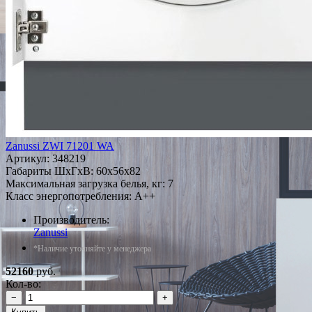
Zanussi ZWI 71201 WA
Артикул:
348219
Габариты ШxГxВ: 60x56x82
Максимальная загрузка белья, кг: 7
Класс энергопотребления: A++
Производитель:
Zanussi
*Наличие уточняйте у менеджера
52160
руб.
Кол-во:
−
+