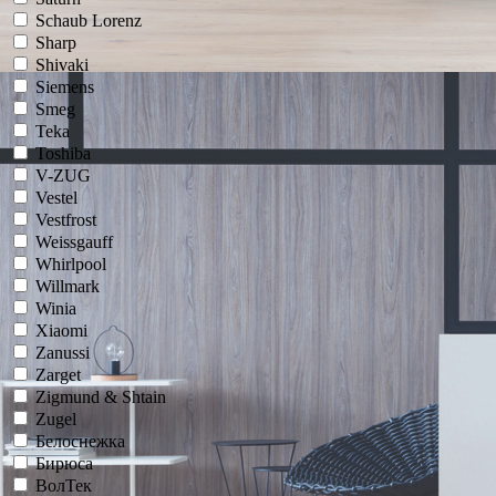
Schaub Lorenz
Sharp
Shivaki
Siemens
Smeg
Teka
Toshiba
V-ZUG
Vestel
Vestfrost
Weissgauff
Whirlpool
Willmark
Winia
Xiaomi
Zanussi
Zarget
Zigmund & Shtain
Zugel
Белоснежка
Бирюса
ВолТек