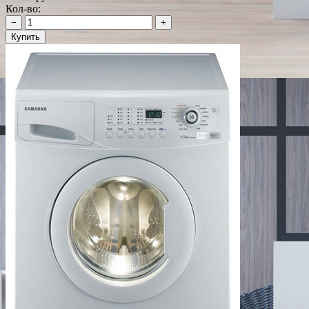
Кол-во:
−
+
Купить