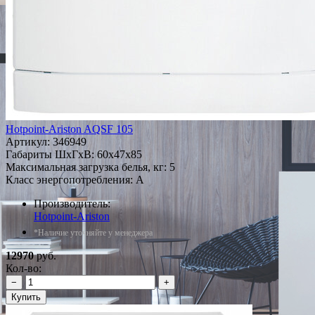
Hotpoint-Ariston AQSF 105
Артикул:
346949
Габариты ШxГxВ: 60x47x85
Максимальная загрузка белья, кг: 5
Класс энергопотребления: A
Производитель:
Hotpoint-Ariston
*Наличие уточняйте у менеджера
12970
руб.
Кол-во:
−
+
Купить