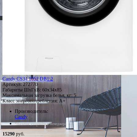
Candy CS34 1052 DB1\2
Артикул:
272770
Габариты ШxГxВ: 60x34x85
Максимальная загрузка белья, кг: 5
Класс энергопотребления: A+
Производитель:
Candy
*Наличие уточняйте у менеджера
15290
руб.