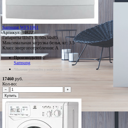
Samsung WFS1061
Артикул:
348225
Габариты ШxГxВ: 60x34x85
Максимальная загрузка белья, кг: 3.5
Класс энергопотребления: A
Производитель:
Samsung
*Наличие уточняйте у менеджера
17460
руб.
Кол-во:
−
+
Купить