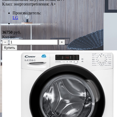
Класс энергопотребления: A+
Производитель:
LG
*Наличие уточняйте у менеджера
36750
руб.
Кол-во:
−
+
Купить