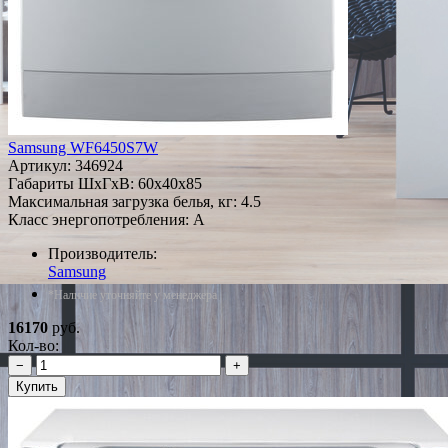
Samsung WF6450S7W
Артикул:
346924
Габариты ШxГxВ: 60x40x85
Максимальная загрузка белья, кг: 4.5
Класс энергопотребления: A
Производитель:
Samsung
*Наличие уточняйте у менеджера
16170
руб.
Кол-во:
−
+
Купить