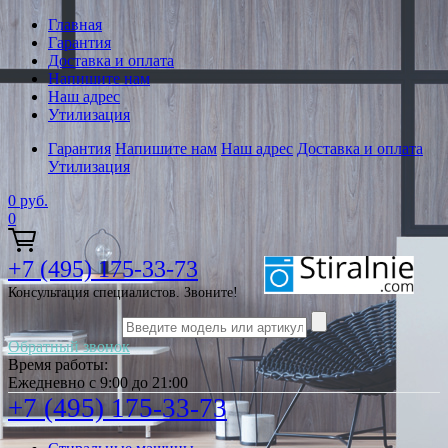
Главная
Гарантия
Доставка и оплата
Напишите нам
Наш адрес
Утилизация
Гарантия
Напишите нам
Наш адрес
Доставка и оплата
Утилизация
0
руб.
0
+7 (495) 175-33-73
Консультация специалистов. Звоните!
Обратный звонок
Время работы:
Ежедневно с 9:00 до 21:00
+7 (495) 175-33-73