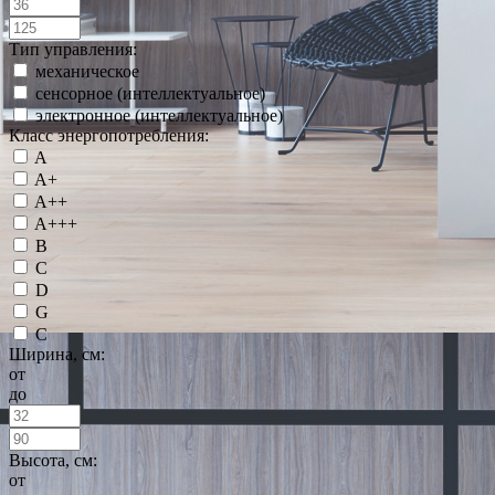
Тип управления:
механическое
сенсорное (интеллектуальное)
электронное (интеллектуальное)
Класс энергопотребления:
A
A+
A++
A+++
B
C
D
G
С
Ширина, см:
от
до
Высота, см:
от