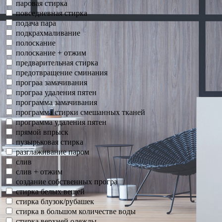
паровая стирка
повседневная стирка
подача пара
подкрахмаливание
полоскание
полоскание + отжим
предварительная стирка
предотвращение сминания
програа замачивания
програа удаления пятен
программа замачивания
программа стирки смешанных тканей
программа удаления пятен
прямой впрыск
пузырьковая стирка
разглаживание паром
слив
слив + отжим
создание собственных програ
стирка белых вещей
стирка блузок/рубашек
стирка в большом количестве воды
стирка верхней одежды