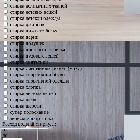
стирка деликатных тканей
стирка детских вещей
стирка детской одежды
стирка джинсов
стирка нижнего белья
стирка перин
стирка подушек
стирка постельного белья
стирка пуховых вещей
стирка синтетики
стирка смешанных тканей (микс)
стирка спортивной обуви
стирка спортивной одежды
стирка хлопка
стирка черных вещей
стирка шелка
стирка шерсти
супер-полоскание
экономичная стирка
Расход воды за стирку, л:
от
до