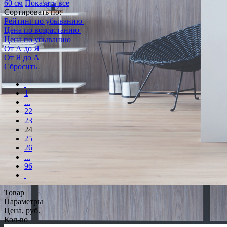
60 см
Показать все
Сортировать по:
Рейтинг по убыванию
Цена по возрастанию
Цена по убыванию
От А до Я
От Я до А
Сбросить
1
...
22
23
24
25
26
...
96
Товар
Параметры
Цена, руб.
Кол-во