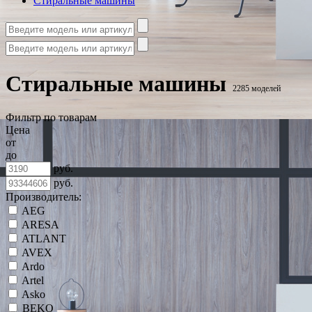
Стиральные машины
Стиральные машины
2285 моделей
Фильтр по товарам
Цена
от
до
руб.
руб.
Производитель:
AEG
ARESA
ATLANT
AVEX
Ardo
Artel
Asko
BEKO