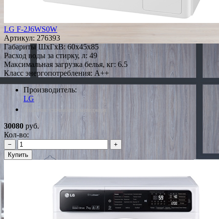
LG F-2J6WS0W
Артикул:
276393
Габариты ШxГxВ: 60x45x85
Расход воды за стирку, л: 49
Максимальная загрузка белья, кг: 6.5
Класс энергопотребления: A++
Производитель:
LG
*Наличие уточняйте у менеджера
30080
руб.
Кол-во:
−
+
Купить