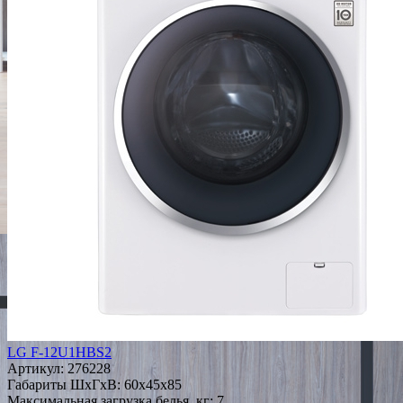
LG F-12U1HBS2
Артикул:
276228
Габариты ШxГxВ: 60x45x85
Максимальная загрузка белья, кг: 7