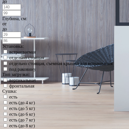
до
Глубина, см:
от
до
Установка:
встраиваемая
отдельно стоящая
отдельно стоящая, съемная крышка для встраивания
под раковину
Тип загрузки:
вертикальная
фронтальная
Сушка:
есть
есть (до 4 кг)
есть (до 5 кг)
есть (до 6 кг)
есть (до 7 кг)
есть (до 8 кг)