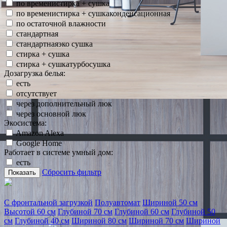
по временистирка + сушка
по временистирка + сушкаконденсационная
по остаточной влажности
стандартная
стандартнаяэко сушка
стирка + сушка
стирка + сушкатурбосушка
Дозагрузка белья:
есть
отсутствует
через дополнительный люк
через основной люк
Экосистема:
Amazon Alexa
Google Home
Работает в системе умный дом:
есть
Сбросить фильтр
Показать
С фронтальной загрузкой
Полуавтомат
Шириной 50 см
Высотой 60 см
Глубиной 70 см
Глубиной 60 см
Глубиной 50
см
Глубиной 40 см
Шириной 80 см
Шириной 70 см
Шириной