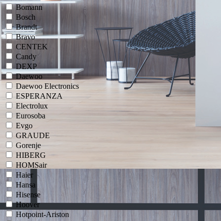
Bomann
Bosch
Brandt
Bravo
CENTEK
Candy
DEXP
Daewoo
Daewoo Electronics
ESPERANZA
Electrolux
Eurosoba
Evgo
GRAUDE
Gorenje
HIBERG
HOMSair
Haier
Hansa
Hisense
Hoover
Hotpoint-Ariston