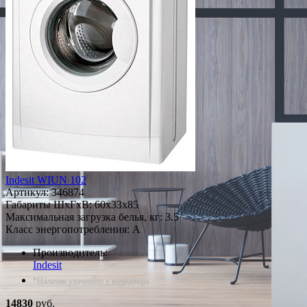
Indesit WIUN 102
Артикул:
346874
Габариты ШxГxВ: 60x33x85
Максимальная загрузка белья, кг: 3.5
Класс энергопотребления: A
Производитель:
Indesit
*Наличие уточняйте у менеджера
14830
руб.