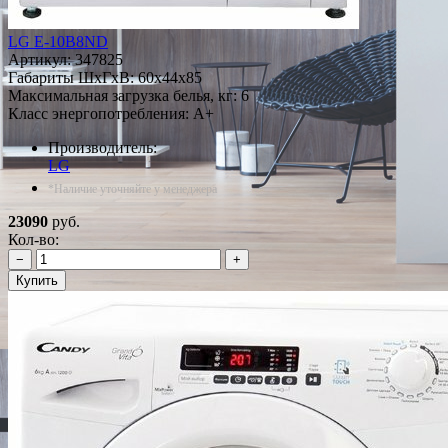
LG E-10B8ND
Артикул:
347825
Габариты ШxГxВ: 60x44x85
Максимальная загрузка белья, кг: 6
Класс энергопотребления: A+
Производитель:
LG
*Наличие уточняйте у менеджера
23090
руб.
Кол-во:
−
+
Купить