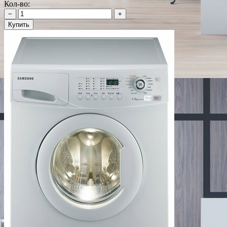
Кол-во:
−
+
Купить