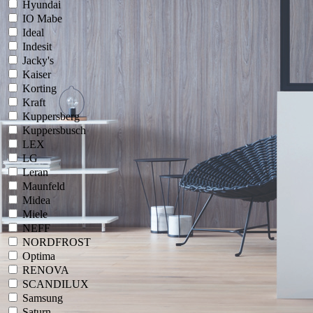
Hyundai
IO Mabe
Ideal
Indesit
Jacky's
Kaiser
Korting
Kraft
Kuppersberg
Kuppersbusch
LEX
LG
Leran
Maunfeld
Midea
Miele
NEFF
NORDFROST
Optima
RENOVA
SCANDILUX
Samsung
Saturn