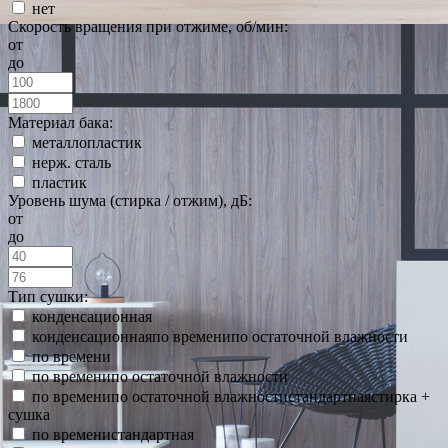
нет
Скорость вращения при отжиме, об/мин:
от
до
Материал бака:
металлопластик
нерж. сталь
пластик
Уровень шума (стирка / отжим), дБ:
от
до
Тип сушки:
конденсационная
конденсационнаяпо временипо остаточной влажности
по времени
по временипо остаточной влажности
по временипо остаточной влажностистандартнаястирка +
сушка
по временистандартная