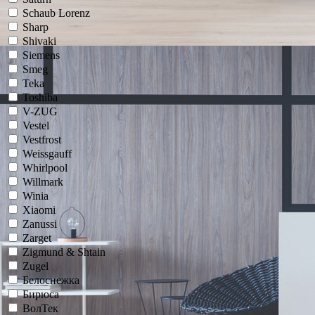
Schaub Lorenz
Sharp
Shivaki
Siemens
Smeg
Teka
Toshiba
V-ZUG
Vestel
Vestfrost
Weissgauff
Whirlpool
Willmark
Winia
Xiaomi
Zanussi
Zarget
Zigmund & Shtain
Zugel
Белоснежка
Бирюса
ВолТек