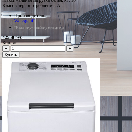
Максимальная загрузка белья, кг: 10
Класс энергопотребления: A
Производитель:
Weissgauff
*Наличие уточняйте у менеджера
42550
руб.
Кол-во:
−
+
Купить