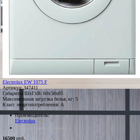
Electrolux EW 1075 F
Артикул:
347411
Габариты ШxГxВ: 60x58x85
Максимальная загрузка белья, кг: 5
Класс энергопотребления: A
Производитель:
Electrolux
*Наличие уточняйте у менеджера
16500
руб.