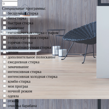
Специальные программы:
бесшумная стирка
био-стирка
быстрая стирка
вращение
гигиеническая стирка с паром
гипоаллергенная стирка
горячая стирка
деликатная/ручная стирка
деним
дополнительное полоскание
ежедневная стирка
замачивание
интенсивная стирка
интенсивная холодная стирка
комби-стирка
моя програа
ночной режим
одеяла
отжим
очистка барабана