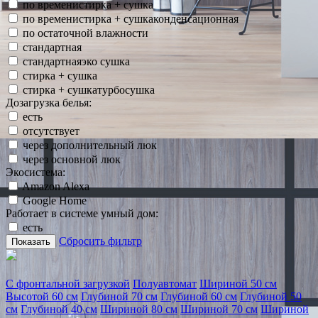
по временистирка + сушка
по временистирка + сушкаконденсационная
по остаточной влажности
стандартная
стандартнаяэко сушка
стирка + сушка
стирка + сушкатурбосушка
Дозагрузка белья:
есть
отсутствует
через дополнительный люк
через основной люк
Экосистема:
Amazon Alexa
Google Home
Работает в системе умный дом:
есть
Сбросить фильтр
Показать
С фронтальной загрузкой
Полуавтомат
Шириной 50 см
Высотой 60 см
Глубиной 70 см
Глубиной 60 см
Глубиной 50
см
Глубиной 40 см
Шириной 80 см
Шириной 70 см
Шириной