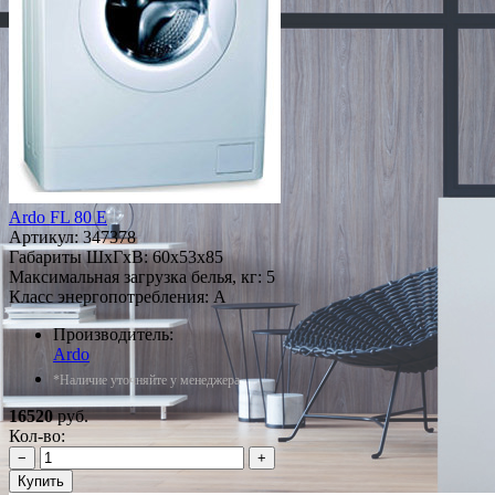
Ardo FL 80 E
Артикул:
347378
Габариты ШxГxВ: 60x53x85
Максимальная загрузка белья, кг: 5
Класс энергопотребления: A
Производитель:
Ardo
*Наличие уточняйте у менеджера
16520
руб.
Кол-во:
−
+
Купить