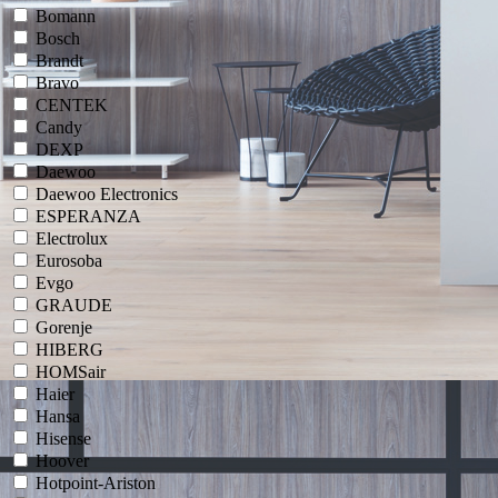
Bomann
Bosch
Brandt
Bravo
CENTEK
Candy
DEXP
Daewoo
Daewoo Electronics
ESPERANZA
Electrolux
Eurosoba
Evgo
GRAUDE
Gorenje
HIBERG
HOMSair
Haier
Hansa
Hisense
Hoover
Hotpoint-Ariston