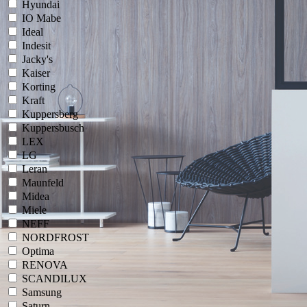
Hyundai
IO Mabe
Ideal
Indesit
Jacky's
Kaiser
Korting
Kraft
Kuppersberg
Kuppersbusch
LEX
LG
Leran
Maunfeld
Midea
Miele
NEFF
NORDFROST
Optima
RENOVA
SCANDILUX
Samsung
Saturn