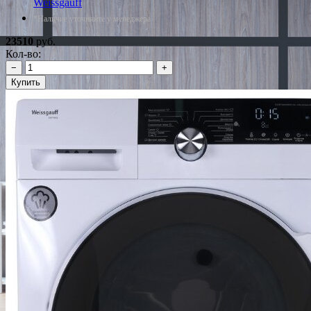
Weissgauff
*Наличие уточняйте у менеджера
23510
руб.
Кол-во:
−
+
Купить