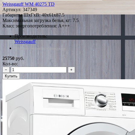
Weissgauff WM 40275 TD
Артикул:
347349
Габариты ШxГxВ: 40x61x87.5
Максимальная загрузка белья, кг: 7.5
Класс энергопотребления: A+++
Производитель:
Weissgauff
*Наличие уточняйте у менеджера
25750
руб.
Кол-во:
−
+
Купить