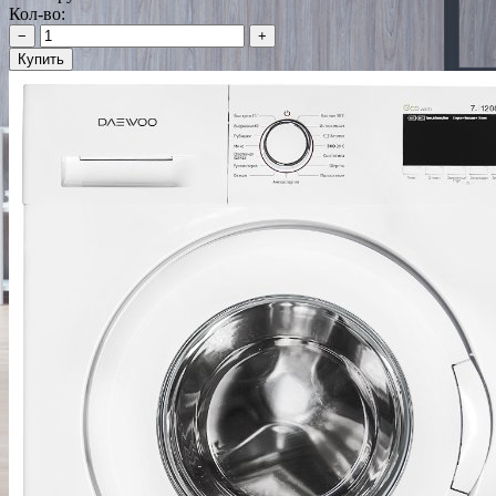
Кол-во:
−
+
Купить