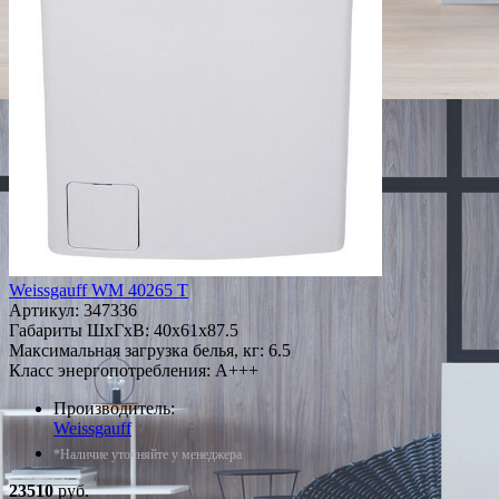
Weissgauff WM 40265 T
Артикул:
347336
Габариты ШxГxВ: 40x61x87.5
Максимальная загрузка белья, кг: 6.5
Класс энергопотребления: A+++
Производитель:
Weissgauff
*Наличие уточняйте у менеджера
23510
руб.