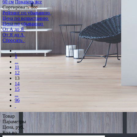
60 см
Показать все
Сортировать по:
Рейтинг по убыванию
Цена по возрастанию
Цена по убыванию
От А до Я
От Я до А
Сбросить
1
...
11
12
13
14
15
...
96
Товар
Параметры
Цена, руб.
Кол-во