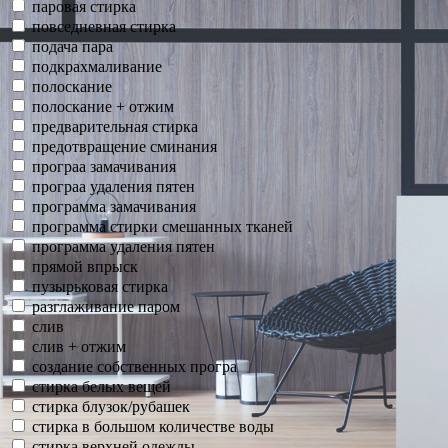
паровая стирка
повседневная стирка
подача пара
подкрахмаливание
полоскание
полоскание + отжим
предварительная стирка
предотвращение сминания
програа замачивания
програа удаления пятен
программа замачивания
программа стирки смешанных тканей
программа удаления пятен
прямой впрыск
пузырьковая стирка
разглаживание паром
слив
слив + отжим
создание собственных програ
стирка белых вещей
стирка блузок/рубашек
стирка в большом количестве воды
стирка верхней одежды