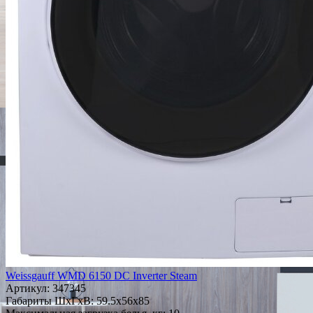
Weissgauff WMD 6150 DC Inverter Steam
Артикул:
347345
Габариты ШxГxВ: 59.5x56x85