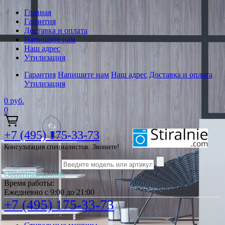
Главная
Гарантия
Доставка и оплата
Напишите нам
Наш адрес
Утилизация
Гарантия
Напишите нам
Наш адрес
Доставка и оплата
Утилизация
0
руб.
0
+7 (495) 175-33-73
Консультация специалистов. Звоните!
Обратный звонок
Время работы:
Ежедневно с 9:00 до 21:00
+7 (495) 175-33-73