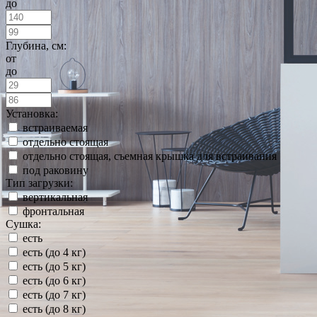
до
Глубина, см:
от
до
Установка:
встраиваемая
отдельно стоящая
отдельно стоящая, съемная крышка для встраивания
под раковину
Тип загрузки:
вертикальная
фронтальная
Сушка:
есть
есть (до 4 кг)
есть (до 5 кг)
есть (до 6 кг)
есть (до 7 кг)
есть (до 8 кг)