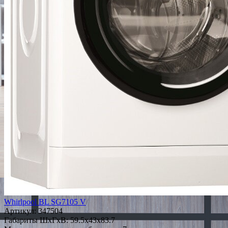
Whirlpool BL SG7105 V
Артикул:
347504
Габариты ШxГxВ: 59.5x43x83.7