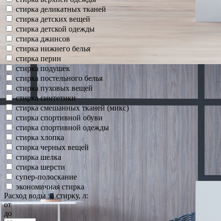
стирка деликатных тканей
стирка детских вещей
стирка детской одежды
стирка джинсов
стирка нижнего белья
стирка перин
стирка подушек
стирка постельного белья
стирка пуховых вещей
стирка синтетики
стирка смешанных тканей (микс)
стирка спортивной обуви
стирка спортивной одежды
стирка хлопка
стирка черных вещей
стирка шелка
стирка шерсти
супер-полоскание
экономичная стирка
Расход воды за стирку, л:
от
до