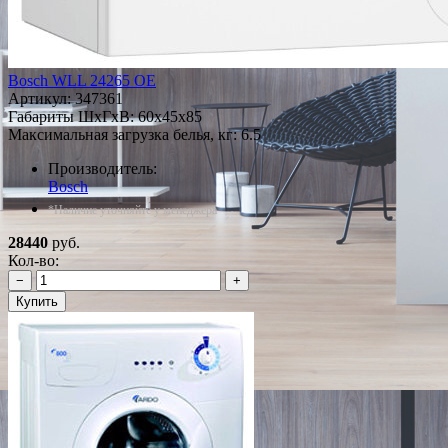
Bosch WLL 24265 OE
Артикул:
347361
Габариты ШxГxВ: 60x45x85
Максимальная загрузка белья, кг: 6.5
Производитель:
Bosch
*Наличие уточняйте у менеджера
28440
руб.
Кол-во:
−
+
Купить