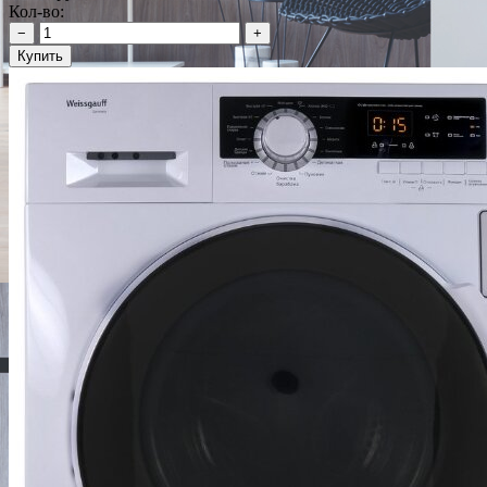
Кол-во:
−
+
Купить