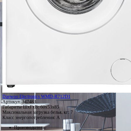
Daewoo Electronics WMD-R712D1
Артикул:
347483
Габариты ШxГxВ: 60x53x85
Максимальная загрузка белья, кг: 7
Класс энергопотребления: A
Производитель: