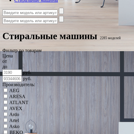
Стиральные машины
Стиральные машины
2285 моделей
Фильтр по товарам
Цена
от
до
руб.
руб.
Производитель:
AEG
ARESA
ATLANT
AVEX
Ardo
Artel
Asko
BEKO