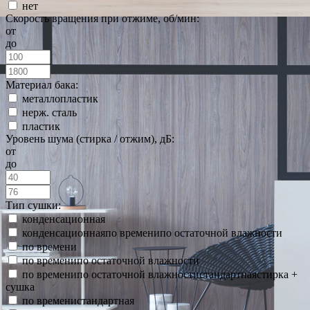
нет
Скорость вращения при отжиме, об/мин:
от
до
Материал бака:
металлопластик
нерж. сталь
пластик
Уровень шума (стирка / отжим), дБ:
от
до
Тип сушки:
конденсационная
конденсационнаяпо временипо остаточной влажности
по времени
по временипо остаточной влажности
по временипо остаточной влажностистандартнаястирка +
сушка
по временистандартная