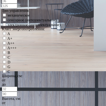
Тип управления:
механическое
сенсорное (интеллектуальное)
электронное (интеллектуальное)
Класс энергопотребления:
A
A+
A++
A+++
B
C
D
G
С
Ширина, см:
от
до
Высота, см:
от