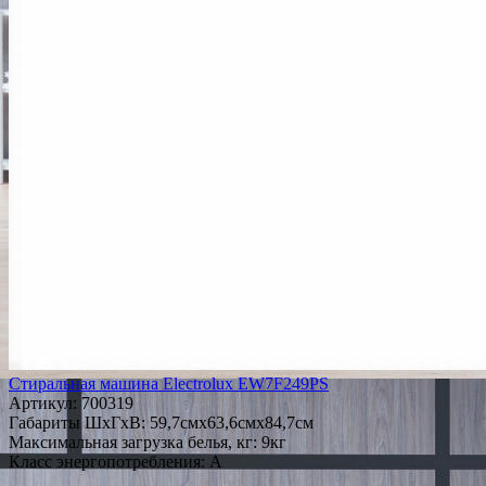
Стиральная машина Electrolux EW7F249PS
Артикул:
700319
Габариты ШxГxВ: 59,7смx63,6смx84,7см
Максимальная загрузка белья, кг: 9кг
Класс энергопотребления: A