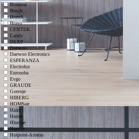
Bomann
Bosch
Brandt
Bravo
CENTEK
Candy
DEXP
Daewoo
Daewoo Electronics
ESPERANZA
Electrolux
Eurosoba
Evgo
GRAUDE
Gorenje
HIBERG
HOMSair
Haier
Hansa
Hisense
Hoover
Hotpoint-Ariston