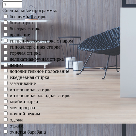
Специальные программы:
бесшумная стирка
био-стирка
быстрая стирка
вращение
гигиеническая стирка с паром
гипоаллергенная стирка
горячая стирка
деликатная/ручная стирка
деним
дополнительное полоскание
ежедневная стирка
замачивание
интенсивная стирка
интенсивная холодная стирка
комби-стирка
моя програа
ночной режим
одеяла
отжим
очистка барабана