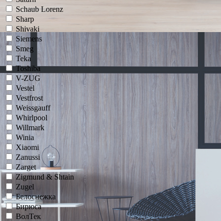
Schaub Lorenz
Sharp
Shivaki
Siemens
Smeg
Teka
Toshiba
V-ZUG
Vestel
Vestfrost
Weissgauff
Whirlpool
Willmark
Winia
Xiaomi
Zanussi
Zarget
Zigmund & Shtain
Zugel
Белоснежка
Бирюса
ВолТек