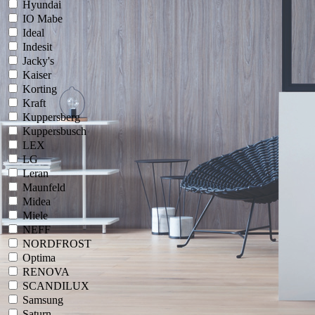
Hyundai
IO Mabe
Ideal
Indesit
Jacky's
Kaiser
Korting
Kraft
Kuppersberg
Kuppersbusch
LEX
LG
Leran
Maunfeld
Midea
Miele
NEFF
NORDFROST
Optima
RENOVA
SCANDILUX
Samsung
Saturn