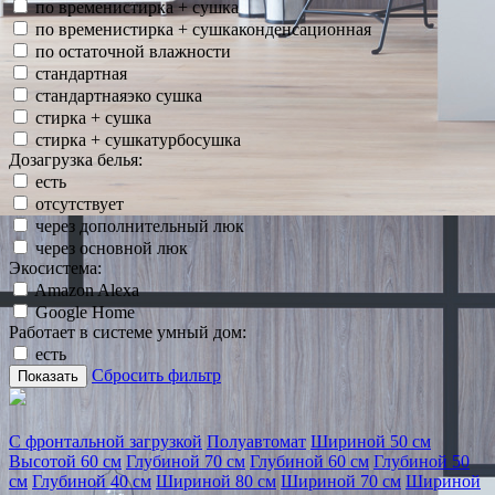
по временистирка + сушка
по временистирка + сушкаконденсационная
по остаточной влажности
стандартная
стандартнаяэко сушка
стирка + сушка
стирка + сушкатурбосушка
Дозагрузка белья:
есть
отсутствует
через дополнительный люк
через основной люк
Экосистема:
Amazon Alexa
Google Home
Работает в системе умный дом:
есть
Сбросить фильтр
Показать
С фронтальной загрузкой
Полуавтомат
Шириной 50 см
Высотой 60 см
Глубиной 70 см
Глубиной 60 см
Глубиной 50
см
Глубиной 40 см
Шириной 80 см
Шириной 70 см
Шириной