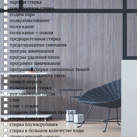
паровая стирка
повседневная стирка
подача пара
подкрахмаливание
полоскание
полоскание + отжим
предварительная стирка
предотвращение сминания
програа замачивания
програа удаления пятен
программа замачивания
программа стирки смешанных тканей
программа удаления пятен
прямой впрыск
пузырьковая стирка
разглаживание паром
слив
слив + отжим
создание собственных програ
стирка белых вещей
стирка блузок/рубашек
стирка в большом количестве воды
стирка верхней одежды