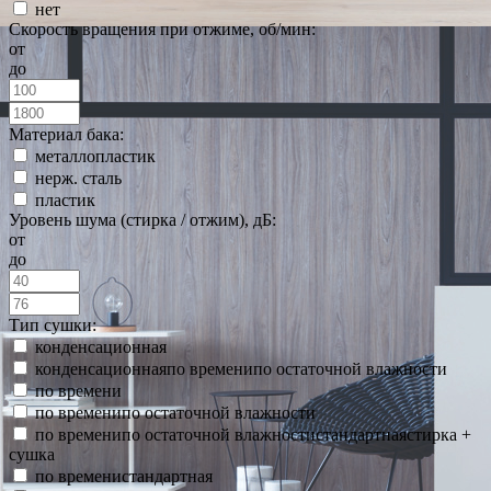
нет
Скорость вращения при отжиме, об/мин:
от
до
Материал бака:
металлопластик
нерж. сталь
пластик
Уровень шума (стирка / отжим), дБ:
от
до
Тип сушки:
конденсационная
конденсационнаяпо временипо остаточной влажности
по времени
по временипо остаточной влажности
по временипо остаточной влажностистандартнаястирка +
сушка
по временистандартная