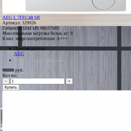
AEG L 7FEC48 SR
Артикул:
329926
Габариты ШxГxВ: 60x57x85
Максимальная загрузка белья, кг: 8
Класс энергопотребления: A+++
Производитель:
AEG
*Наличие уточняйте у менеджера
98880
руб.
Кол-во:
−
+
Купить