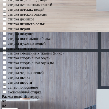
стирка деликатных тканей
стирка детских вещей
стирка детской одежды
стирка джинсов
стирка нижнего белья
стирка перин
стирка подушек
стирка постельного белья
стирка пуховых вещей
стирка синтетики
стирка смешанных тканей (микс)
стирка спортивной обуви
стирка спортивной одежды
стирка хлопка
стирка черных вещей
стирка шелка
стирка шерсти
супер-полоскание
экономичная стирка
Расход воды за стирку, л:
от
до