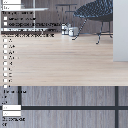
Тип управления:
механическое
сенсорное (интеллектуальное)
электронное (интеллектуальное)
Класс энергопотребления:
A
A+
A++
A+++
B
C
D
G
С
Ширина, см:
от
до
Высота, см:
от