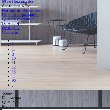
60 см
Показать все
Сортировать по:
Рейтинг по убыванию
Цена по возрастанию
Цена по убыванию
От А до Я
От Я до А
Сбросить
1
...
9
10
11
12
13
...
96
Товар
Параметры
Цена, руб.
Кол-во