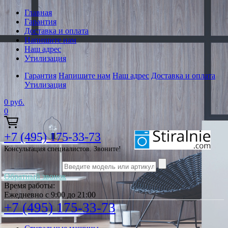
Главная
Гарантия
Доставка и оплата
Напишите нам
Наш адрес
Утилизация
Гарантия
Напишите нам
Наш адрес
Доставка и оплата
Утилизация
0
руб.
0
+7 (495) 175-33-73
Консультация специалистов. Звоните!
Обратный звонок
Время работы:
Ежедневно с 9:00 до 21:00
+7 (495) 175-33-73