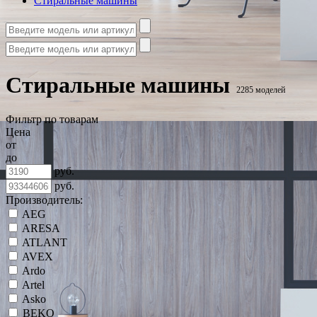
Стиральные машины
Стиральные машины
2285 моделей
Фильтр по товарам
Цена
от
до
руб.
руб.
Производитель:
AEG
ARESA
ATLANT
AVEX
Ardo
Artel
Asko
BEKO