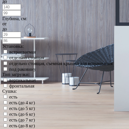
до
Глубина, см:
от
до
Установка:
встраиваемая
отдельно стоящая
отдельно стоящая, съемная крышка для встраивания
под раковину
Тип загрузки:
вертикальная
фронтальная
Сушка:
есть
есть (до 4 кг)
есть (до 5 кг)
есть (до 6 кг)
есть (до 7 кг)
есть (до 8 кг)