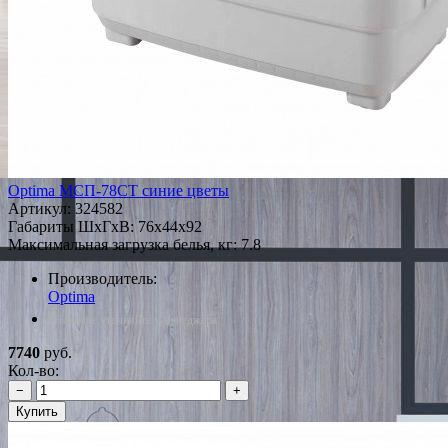
Optima МСП-78СТ синие цветы
Артикул:
324582
Габариты ШxГxВ: 76x44x92
Максимальная загрузка белья, кг: 7.8
Производитель:
Optima
*Наличие уточняйте у менеджера
7740
руб.
Кол-во:
−
+
Купить