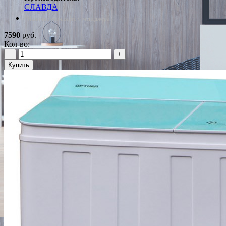
СЛАВДА
*Наличие уточняйте у менеджера
7590
руб.
Кол-во:
−
+
Купить