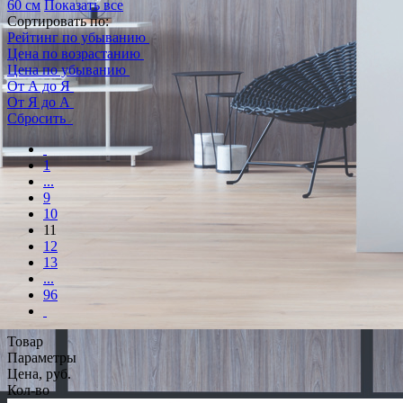
60 см
Показать все
Сортировать по:
Рейтинг по убыванию
Цена по возрастанию
Цена по убыванию
От А до Я
От Я до А
Сбросить
1
...
9
10
11
12
13
...
96
Товар
Параметры
Цена, руб.
Кол-во