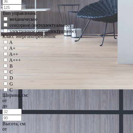
Тип управления:
механическое
сенсорное (интеллектуальное)
электронное (интеллектуальное)
Класс энергопотребления:
A
A+
A++
A+++
B
C
D
G
С
Ширина, см:
от
до
Высота, см:
от