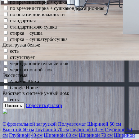
по временистирка + сушка
по временистирка + сушкаконденсационная
по остаточной влажности
стандартная
стандартнаяэко сушка
стирка + сушка
стирка + сушкатурбосушка
Дозагрузка белья:
есть
отсутствует
через дополнительный люк
через основной люк
Экосистема:
Amazon Alexa
Google Home
Работает в системе умный дом:
есть
Сбросить фильтр
Показать
С фронтальной загрузкой
Полуавтомат
Шириной 50 см
Высотой 60 см
Глубиной 70 см
Глубиной 60 см
Глубиной 50
см
Глубиной 40 см
Шириной 80 см
Шириной 70 см
Шириной