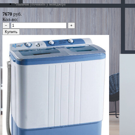
*Наличие уточняйте у менеджера
7670
руб.
Кол-во:
−
+
Купить