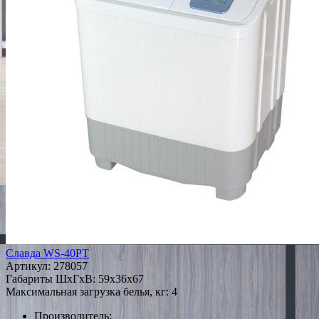
Славда WS-40PT
Артикул:
278057
Габариты ШxГxВ: 59x36x67
Максимальная загрузка белья, кг: 4
Производитель: