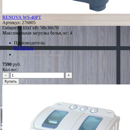
RENOVA WS-40PT
Артикул:
276805
Габариты ШxГxВ: 58x36x70
Максимальная загрузка белья, кг: 4
Производитель:
RENOVA
*Наличие уточняйте у менеджера
7590
руб.
Кол-во:
−
+
Купить