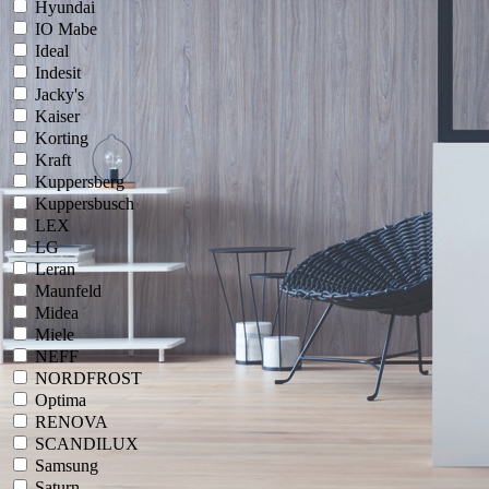
Hyundai
IO Mabe
Ideal
Indesit
Jacky's
Kaiser
Korting
Kraft
Kuppersberg
Kuppersbusch
LEX
LG
Leran
Maunfeld
Midea
Miele
NEFF
NORDFROST
Optima
RENOVA
SCANDILUX
Samsung
Saturn