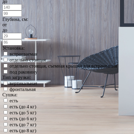
до
Глубина, см:
от
до
Установка:
встраиваемая
отдельно стоящая
отдельно стоящая, съемная крышка для встраивания
под раковину
Тип загрузки:
вертикальная
фронтальная
Сушка:
есть
есть (до 4 кг)
есть (до 5 кг)
есть (до 6 кг)
есть (до 7 кг)
есть (до 8 кг)