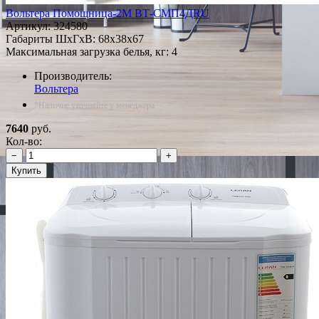
Вольтера Помощница-2М ВТ-СМП4ДRU
Артикул:
324580
Габариты ШxГxВ: 68x38x67
Максимальная загрузка белья, кг: 4
Производитель:
Вольтера
*Наличие уточняйте у менеджера
7640
руб.
Кол-во:
−
+
Купить