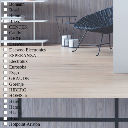
Bomann
Bosch
Brandt
Bravo
CENTEK
Candy
DEXP
Daewoo
Daewoo Electronics
ESPERANZA
Electrolux
Eurosoba
Evgo
GRAUDE
Gorenje
HIBERG
HOMSair
Haier
Hansa
Hisense
Hoover
Hotpoint-Ariston