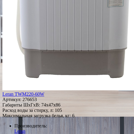
Leran TWM220-60W
Артикул:
276653
Габариты ШxГxВ: 74x47x86
Расход воды за стирку, л: 105
Максимальная загрузка белья, кг: 6
Производитель:
Leran