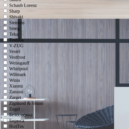
Schaub Lorenz
Sharp
Shivaki
Siemens
Smeg
Teka
Toshiba
V-ZUG
Vestel
Vestfrost
Weissgauff
Whirlpool
Willmark
Winia
Xiaomi
Zanussi
Zarget
Zigmund & Shtain
Zugel
Белоснежка
Бирюса
ВолТек