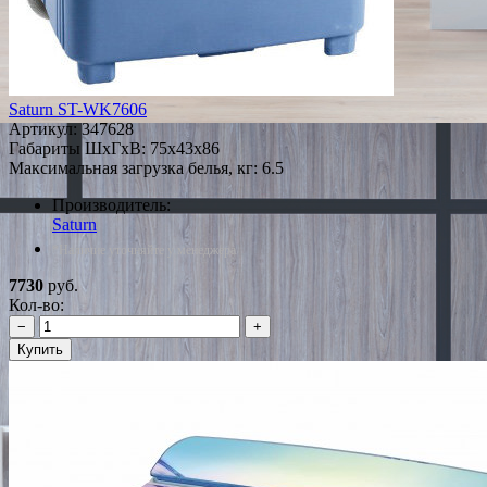
Saturn ST-WK7606
Артикул:
347628
Габариты ШxГxВ: 75x43x86
Максимальная загрузка белья, кг: 6.5
Производитель:
Saturn
*Наличие уточняйте у менеджера
7730
руб.
Кол-во:
−
+
Купить