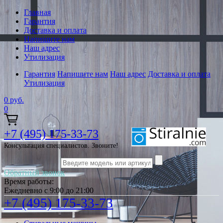
Главная
Гарантия
Доставка и оплата
Напишите нам
Наш адрес
Утилизация
Гарантия
Напишите нам
Наш адрес
Доставка и оплата
Утилизация
0
руб.
0
+7 (495) 175-33-73
Консультация специалистов. Звоните!
Обратный звонок
Время работы:
Ежедневно с 9:00 до 21:00
+7 (495) 175-33-73