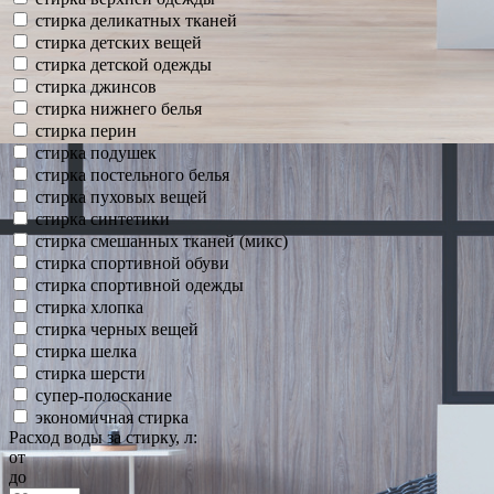
стирка деликатных тканей
стирка детских вещей
стирка детской одежды
стирка джинсов
стирка нижнего белья
стирка перин
стирка подушек
стирка постельного белья
стирка пуховых вещей
стирка синтетики
стирка смешанных тканей (микс)
стирка спортивной обуви
стирка спортивной одежды
стирка хлопка
стирка черных вещей
стирка шелка
стирка шерсти
супер-полоскание
экономичная стирка
Расход воды за стирку, л:
от
до