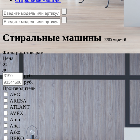
Стиральные машины
Стиральные машины
2285 моделей
Фильтр по товарам
Цена
от
до
руб.
руб.
Производитель:
AEG
ARESA
ATLANT
AVEX
Ardo
Artel
Asko
BEKO