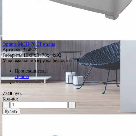
Optima МСП-78СТ волна
Артикул:
324579
Габариты ШxГxВ: 76x44x92
Максимальная загрузка белья, кг: 7.8
Производитель:
Optima
*Наличие уточняйте у менеджера
7740
руб.
Кол-во:
−
+
Купить