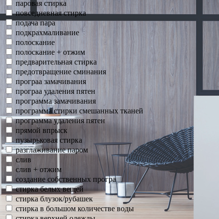
паровая стирка
повседневная стирка
подача пара
подкрахмаливание
полоскание
полоскание + отжим
предварительная стирка
предотвращение сминания
програа замачивания
програа удаления пятен
программа замачивания
программа стирки смешанных тканей
программа удаления пятен
прямой впрыск
пузырьковая стирка
разглаживание паром
слив
слив + отжим
создание собственных програ
стирка белых вещей
стирка блузок/рубашек
стирка в большом количестве воды
стирка верхней одежды