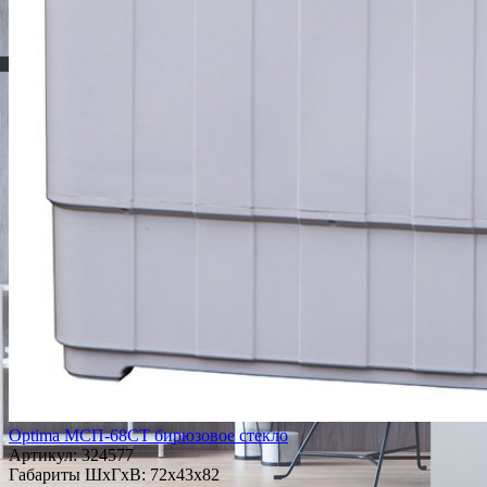
Optima МСП-68СТ бирюзовое стекло
Артикул:
324577
Габариты ШxГxВ: 72x43x82