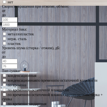
нет
Скорость вращения при отжиме, об/мин:
от
до
Материал бака:
металлопластик
нерж. сталь
пластик
Уровень шума (стирка / отжим), дБ:
от
до
Тип сушки:
конденсационная
конденсационнаяпо временипо остаточной влажности
по времени
по временипо остаточной влажности
по временипо остаточной влажностистандартнаястирка +
сушка
по временистандартная