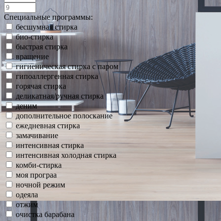
Специальные программы:
бесшумная стирка
био-стирка
быстрая стирка
вращение
гигиеническая стирка с паром
гипоаллергенная стирка
горячая стирка
деликатная/ручная стирка
деним
дополнительное полоскание
ежедневная стирка
замачивание
интенсивная стирка
интенсивная холодная стирка
комби-стирка
моя програа
ночной режим
одеяла
отжим
очистка барабана