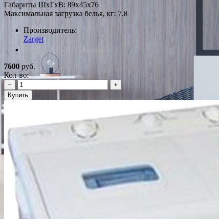
Габариты ШxГxВ: 89x45x76
Максимальная загрузка белья, кг: 7.8
Производитель:
Zarget
*Наличие уточняйте у менеджера
7600
руб.
Кол-во:
−
+
Купить