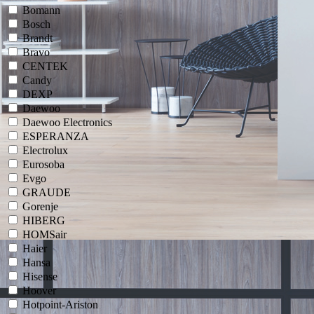
Bomann
Bosch
Brandt
Bravo
CENTEK
Candy
DEXP
Daewoo
Daewoo Electronics
ESPERANZA
Electrolux
Eurosoba
Evgo
GRAUDE
Gorenje
HIBERG
HOMSair
Haier
Hansa
Hisense
Hoover
Hotpoint-Ariston