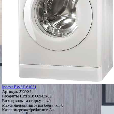
Indesit BWSE 61051
Артикул:
275784
Габариты ШxГxВ: 60x43x85
Расход воды за стирку, л: 49
Максимальная загрузка белья, кг: 6
Класс энергопотребления: A+