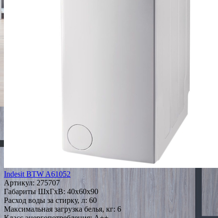
Indesit BTW A61052
Артикул:
275707
Габариты ШxГxВ: 40x60x90
Расход воды за стирку, л: 60
Максимальная загрузка белья, кг: 6
Класс энергопотребления: A++