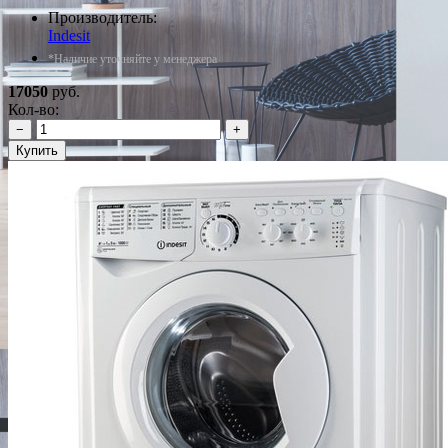
Производитель:
Indesit
*Наличие уточняйте у менеджера
17050
руб.
Кол-во:
−
+
Купить