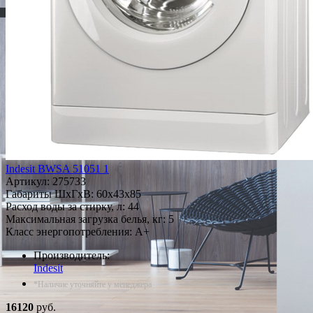
Indesit BWSA 51051 1
Артикул:
275733
Габариты ШxГxВ: 60x43x85
Расход воды за стирку, л: 44
Максимальная загрузка белья, кг: 5
Класс энергопотребления: A+
Производитель:
Indesit
*Наличие уточняйте у менеджера
16120
руб.