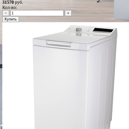
31570
руб.
Кол-во:
−
+
Купить