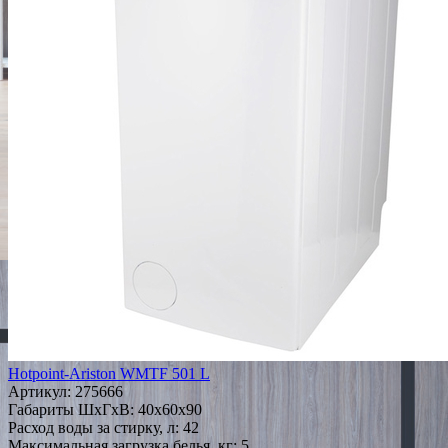
Hotpoint-Ariston WMTF 501 L
Артикул:
275666
Габариты ШxГxВ: 40x60x90
Расход воды за стирку, л: 42
Максимальная загрузка белья, кг: 5