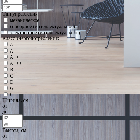
Тип управления:
механическое
сенсорное (интеллектуальное)
электронное (интеллектуальное)
Класс энергопотребления:
A
A+
A++
A+++
B
C
D
G
С
Ширина, см:
от
до
Высота, см:
от