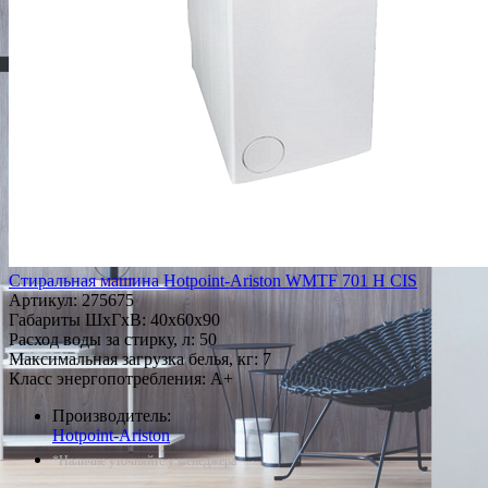
Стиральная машина Hotpoint-Ariston WMTF 701 H CIS
Артикул:
275675
Габариты ШxГxВ: 40x60x90
Расход воды за стирку, л: 50
Максимальная загрузка белья, кг: 7
Класс энергопотребления: A+
Производитель:
Hotpoint-Ariston
*Наличие уточняйте у менеджера