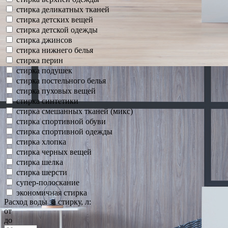
стирка деликатных тканей
стирка детских вещей
стирка детской одежды
стирка джинсов
стирка нижнего белья
стирка перин
стирка подушек
стирка постельного белья
стирка пуховых вещей
стирка синтетики
стирка смешанных тканей (микс)
стирка спортивной обуви
стирка спортивной одежды
стирка хлопка
стирка черных вещей
стирка шелка
стирка шерсти
супер-полоскание
экономичная стирка
Расход воды за стирку, л:
от
до