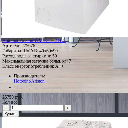
Hotpoint-Ariston WMTG 722 H C
Артикул:
275676
Габариты ШxГxВ: 40x60x90
Расход воды за стирку, л: 50
Максимальная загрузка белья, кг: 7
Класс энергопотребления: A++
Производитель:
Hotpoint-Ariston
*Наличие уточняйте у менеджера
25750
руб.
Кол-во:
−
+
Купить