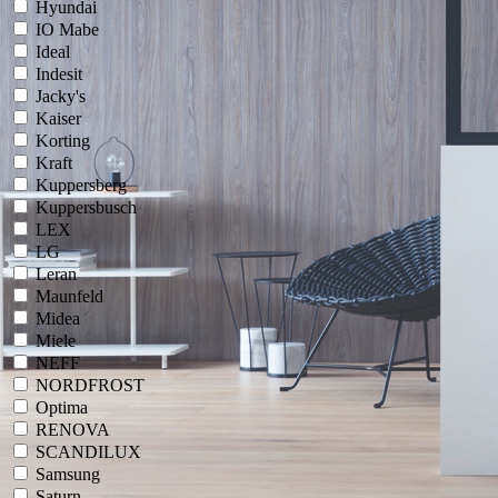
Hyundai
IO Mabe
Ideal
Indesit
Jacky's
Kaiser
Korting
Kraft
Kuppersberg
Kuppersbusch
LEX
LG
Leran
Maunfeld
Midea
Miele
NEFF
NORDFROST
Optima
RENOVA
SCANDILUX
Samsung
Saturn