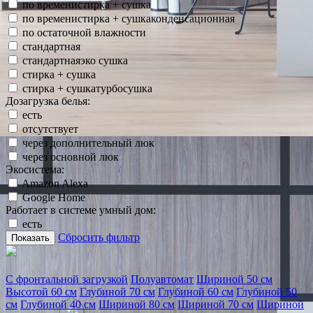
по временистирка + сушка
по временистирка + сушкаконденсационная
по остаточной влажности
стандартная
стандартнаяэко сушка
стирка + сушка
стирка + сушкатурбосушка
Дозагрузка белья:
есть
отсутствует
через дополнительный люк
через основной люк
Экосистема:
Amazon Alexa
Google Home
Работает в системе умный дом:
есть
Сбросить фильтр
Показать
С фронтальной загрузкой
Полуавтомат
Шириной 50 см
Высотой 60 см
Глубиной 70 см
Глубиной 60 см
Глубиной 50
см
Глубиной 40 см
Шириной 80 см
Шириной 70 см
Шириной