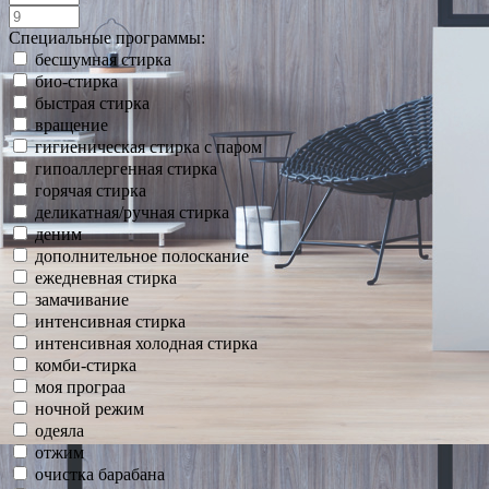
Специальные программы:
бесшумная стирка
био-стирка
быстрая стирка
вращение
гигиеническая стирка с паром
гипоаллергенная стирка
горячая стирка
деликатная/ручная стирка
деним
дополнительное полоскание
ежедневная стирка
замачивание
интенсивная стирка
интенсивная холодная стирка
комби-стирка
моя програа
ночной режим
одеяла
отжим
очистка барабана