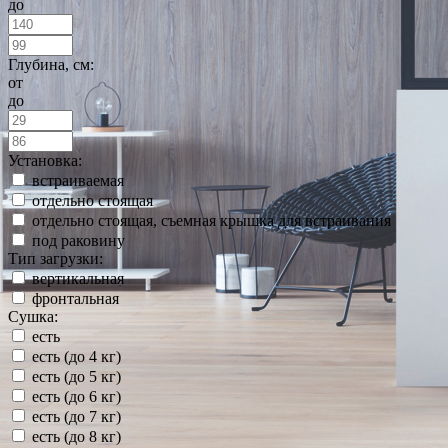
до
Глубина, см:
от
до
Установка:
встраиваемая
отдельно стоящая
отдельно стоящая, съемная крышка для встраивания
под раковину
Тип загрузки:
вертикальная
фронтальная
Сушка:
есть
есть (до 4 кг)
есть (до 5 кг)
есть (до 6 кг)
есть (до 7 кг)
есть (до 8 кг)