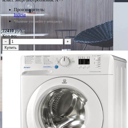
Производитель:
Indesit
*Наличие уточняйте у менеджера
22410
руб.
Кол-во:
−
+
Купить