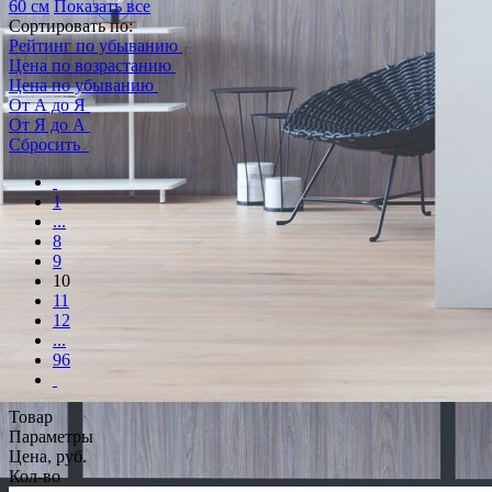
60 см
Показать все
Сортировать по:
Рейтинг по убыванию
Цена по возрастанию
Цена по убыванию
От А до Я
От Я до А
Сбросить
1
...
8
9
10
11
12
...
96
Товар
Параметры
Цена, руб.
Кол-во