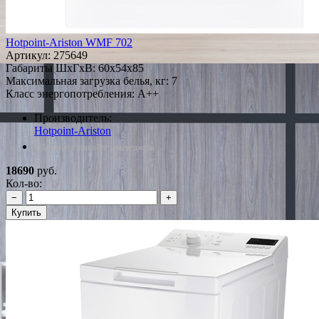
Hotpoint-Ariston WMF 702
Артикул:
275649
Габариты ШxГxВ: 60x54x85
Максимальная загрузка белья, кг: 7
Класс энергопотребления: A++
Производитель:
Hotpoint-Ariston
*Наличие уточняйте у менеджера
18690
руб.
Кол-во:
−
+
Купить