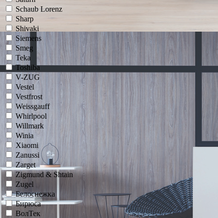
Schaub Lorenz
Sharp
Shivaki
Siemens
Smeg
Teka
Toshiba
V-ZUG
Vestel
Vestfrost
Weissgauff
Whirlpool
Willmark
Winia
Xiaomi
Zanussi
Zarget
Zigmund & Shtain
Zugel
Белоснежка
Бирюса
ВолТек