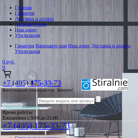
Главная
Гарантия
Доставка и оплата
Напишите нам
Наш адрес
Утилизация
Гарантия
Напишите нам
Наш адрес
Доставка и оплата
Утилизация
0
руб.
0
+7 (495) 175-33-73
Консультация специалистов. Звоните!
Обратный звонок
Время работы:
Ежедневно с 9:00 до 21:00
+7 (495) 175-33-73