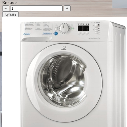
Кол-во:
−
+
Купить