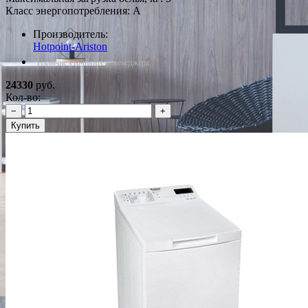
Класс энергопотребления: A
Производитель:
Hotpoint-Ariston
*Наличие уточняйте у менеджера
24330
руб.
Кол-во:
−
+
Купить