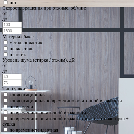
нет
Скорость вращения при отжиме, об/мин:
от
до
Материал бака:
металлопластик
нерж. сталь
пластик
Уровень шума (стирка / отжим), дБ:
от
до
Тип сушки:
конденсационная
конденсационнаяпо временипо остаточной влажности
по времени
по временипо остаточной влажности
по временипо остаточной влажностистандартнаястирка +
сушка
по временистандартная