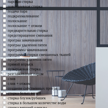
паровая стирка
повседневная стирка
подача пара
подкрахмаливание
полоскание
полоскание + отжим
предварительная стирка
предотвращение сминания
програа замачивания
програа удаления пятен
программа замачивания
программа стирки смешанных тканей
программа удаления пятен
прямой впрыск
пузырьковая стирка
разглаживание паром
слив
слив + отжим
создание собственных програ
стирка белых вещей
стирка блузок/рубашек
стирка в большом количестве воды
стирка верхней одежды