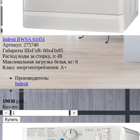
Indesit BWSA 61051
Артикул:
275740
Габариты ШxГxВ: 60x43x85
Расход воды за стирку, л: 49
Максимальная загрузка белья, кг: 6
Класс энергопотребления: A+
Производитель:
Indesit
*Наличие уточняйте у менеджера
19030
руб.
Кол-во:
−
+
Купить