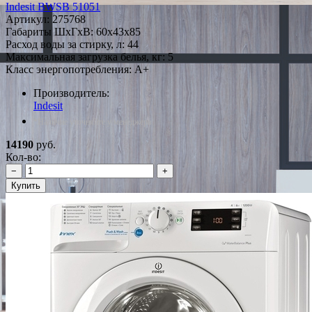
Indesit BWSB 51051
Артикул:
275768
Габариты ШxГxВ: 60x43x85
Расход воды за стирку, л: 44
Максимальная загрузка белья, кг: 5
Класс энергопотребления: A+
Производитель:
Indesit
*Наличие уточняйте у менеджера
14190
руб.
Кол-во:
−
+
Купить