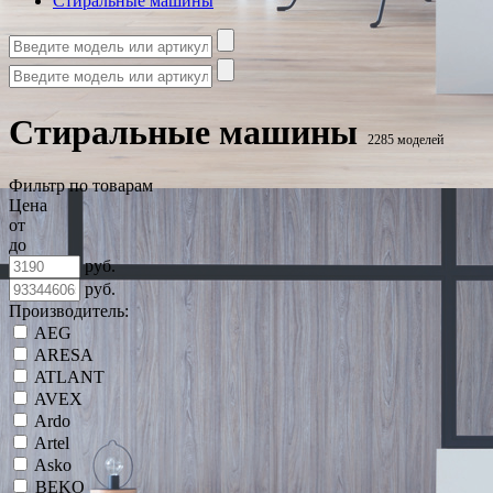
Стиральные машины
Стиральные машины
2285 моделей
Фильтр по товарам
Цена
от
до
руб.
руб.
Производитель:
AEG
ARESA
ATLANT
AVEX
Ardo
Artel
Asko
BEKO