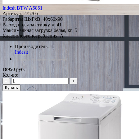
Indesit BTW A5851
Артикул:
275705
Габариты ШxГxВ: 40x60x90
Расход воды за стирку, л: 41
Максимальная загрузка белья, кг: 5
Класс энергопотребления: A
Производитель:
Indesit
*Наличие уточняйте у менеджера
18950
руб.
Кол-во:
−
+
Купить